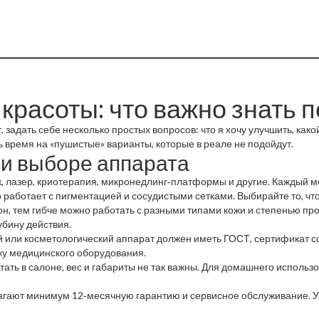
красоты: что важно знать 
, задать себе несколько простых вопросов: что я хочу улучшить, како
ть время на «пушистые» варианты, которые в реале не подойдут.
и выборе аппарата
, лазер, криотерапия, микронедлинг‑платформы и другие. Каждый м
р работает с пигментацией и сосудистыми сетками. Выбирайте то, чт
н, тем гибче можно работать с разными типами кожи и степенью пр
убину действия.
или косметологический аппарат должен иметь ГОСТ, сертификат с
ажу медицинского оборудования.
ать в салоне, вес и габариты не так важны. Для домашнего исполь
ают минимум 12‑месячную гарантию и сервисное обслуживание. Узн