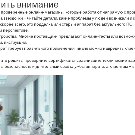
атить внимание
проверенные онлайн‑магазины, которые работают напрямую с прои
а звёздочки – читайте детали, какие проблемы у людей возникали и 
корее всего, это подделка или старый аппарат без актуального ПО. 
й перспективе.
ройства. Многие поставщики предлагают онлайн‑тесты или возможн
и, инструкции.
рат требует правильного применения, иначе можно навредить клиент
хотите решить, проверяйте сертификаты, сравнивайте технические п
ь, безопасность и длительный срок службы аппарата, а клиентам – 