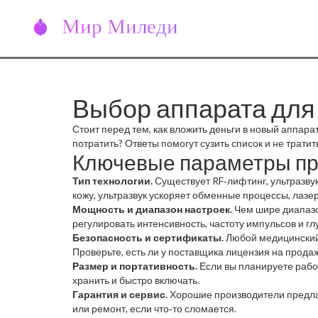
Выбор аппарата для 
Стоит перед тем, как вложить деньги в новый аппарат
потратить? Ответы помогут сузить список и не трати
Ключевые параметры пр
Тип технологии.
Существует RF‑лифтинг, ультразвук
кожу, ультразвук ускоряет обменные процессы, лазе
Мощность и диапазон настроек.
Чем шире диапазо
регулировать интенсивность, частоту импульсов и гл
Безопасность и сертификаты.
Любой медицинский 
Проверьте, есть ли у поставщика лицензия на прод
Размер и портативность.
Если вы планируете работ
хранить и быстро включать.
Гарантия и сервис.
Хорошие производители предлаг
или ремонт, если что‑то сломается.