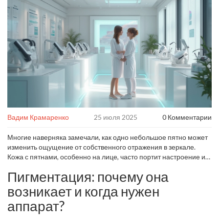
Вадим Крамаренко
25 июля 2025
0 Комментарии
Многие наверняка замечали, как одно небольшое пятно может
изменить ощущение от собственного отражения в зеркале.
Кожа с пятнами, особенно на лице, часто портит настроение и
мешает чувствовать себя уверенно даже людям с идеальным
Пигментация: почему она
макияжем. Но есть и радостная новость: за последние годы
технологии по удалению пигментации шагнули далеко вперёд.
возникает и когда нужен
Сегодня существует сразу несколько аппаратов, которые
аппарат?
обещают «стереть» нежеланные пятна быстро и
безболезненно. Казалось бы, выбрал и записался! Но не всё так