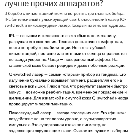
лучше прочих аппаратов?
В борьбе с пигментацией можно встретить три главных бойца:
IPL (интенсивный пульсирующий свет), классический лазер (Q-
switched), и пикосекундный лазер. Каждый из этих методов за
несколько лет оброс мифами: кто-то говорит, что IPL —
IPL
— вспышки интенсивного света «бьют» по меланину,
безболезненно, а пикосекундник «колдует» даже с лентиго.
разрушая его скопления. Техника достаточно комфортная,
Давайте разложим всё по полочкам.
почти не требует реабилитации. Но вот с глубокой
пигментацией, постакне или пятнами от солнца справляется
не всегда уверенно. Чаще — поверхностный эффект. На
славянской коже бывает рецидив и даже побочные реакции.
Q-switched лазер — самый «старый» прибор из тандема. Его
излучение буквально взрывает пигмент, расщепляя его на
световые вспышки. Плюс в том, что результат заметен быстро,
минус — возможна реабилитация, временное покраснение и
шелушение. Для азиатской и смуглой кожи Q-switched иногда
провоцирует гиперпигментацию.
Пикосекундный лазер — звезда последних лет. Его «фишка»:
воздействие не на тепловом уровне, а в ультракоротких
импульсах. Это суперточная атака по пигменту, не
задевающая окружающие ткани. Считается лучшим выбором