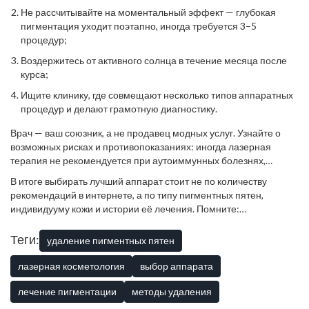
светлеет в несколько раз. А кожа удивляет гладкостью.
Не рассчитывайте на моментальный эффект — глубокая
пигментация уходит поэтапно, иногда требуется 3–5
процедур;
Воздержитесь от активного солнца в течение месяца после
курса;
Ищите клинику, где совмещают несколько типов аппаратных
процедур и делают грамотную диагностику.
Врач — ваш союзник, а не продавец модных услуг. Узнайте о
возможных рисках и противопоказаниях: иногда лазерная
терапия не рекомендуется при аутоиммунных болезнях,
беременности, склонности к келоидам. Сомневаетесь —
В итоге выбирать лучший аппарат стоит не по количеству
просите тестовую вспышку, грамотный специалист никогда не
рекомендаций в интернете, а по типу пигментных пятен,
откажет.
индивидууму кожи и истории её лечения. Помните:
качественная аппаратура, опытный врач и ваша дисциплина в
послеуходе творят чудеса, которые редко дарят домашние
Теги:
удаление пигментных пятен
средства даже за год.
лазерная косметология
выбор аппарата
лечение пигментации
методы удаления