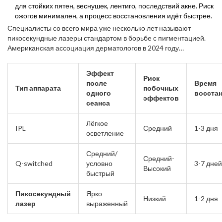
для стойких пятен, веснушек, лентиго, последствий акне. Риск
ожогов минимален, а процесс восстановления идёт быстрее.
Специалисты со всего мира уже несколько лет называют
пикосекундные лазеры стандартом в борьбе с пигментацией.
Американская ассоциация дерматологов в 2024 году
опубликовала доклад: до 87% пациентов с разной глубиной
пятен отметили устойчивый результат уже после 2-3 сеансов
Эффект
пиколазером. Для сравнения, классические лазеры и IPL
Риск
после
Время
оценили только в 55% случаев.
Тип аппарата
побочных
одного
восста
эффектов
сеанса
Лёгкое
IPL
Средний
1-3 дня
осветление
Средний/
Средний-
Q-switched
условно
3-7 дней
Высокий
быстрый
Пикосекундный
Ярко
Низкий
1-2 дня
лазер
выраженный