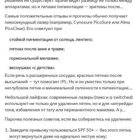
решения не существует. Врачи видят разницу не только между
аппаратами, но и типами пигментации — эритемы после
прыщей, лентиго, веснушки, мелазма и даже глубокие
Самые положительные отзывы и прогнозы обычно получает
дермальные пятна. Если пришли в салон и вас «молча» сажают
пикосекундный лазер (например, Cynosure PicoSure или Alma
под лампу IPL — стоп, спросите про диагностику. Часто нужен
PicoClear). Его советуют при:
дерматоскоп или отдельный осмотр на аппарате Visia, который
считает, где пигмент залегает глубже.
стойкой пигментации от солнца, лентиго;
пятнах после акне и травм;
гормональной мелазме;
веснушках «с детства».
Если речь о расширенных сосудах, красных пятнах после
высыпаний — тут помогает IPL. Но и он уместен только при
неглубоком пятне и минимальной склонности к пигментации.
Такой тип аппарата чаще рекомендуют молодым пациентам с
Небольшой лайфхак: современные лазеры (пико и q-switched)
тонкой светлой кожей.
используют не только для удаления пятен, но и для «апгрейда»
тона, избавления от тату или перманентного макияжа. А у
пикосекундного лазера есть ещё бонус — он практически не
Парочка полезных советов, если вы собираетесь на удаление:
требует анестезии и не оставляет риска для гипертрофических
рубцов. Пациенты отмечают, что уже после первого сеанса
Заведите привычку пользоваться SPF 50+ — без этого пятна
становятся видны пустоши без пигмента, а пигментация
могут вернуться даже на идеально чистую кожу;