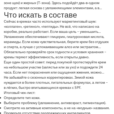
текстуры, гели или лёгкие лосьоны, в составе которых есть
зоне щек) и жирных (Т‑зона). Здесь подойдёт два‑в‑одном
ниацинамид, салициловая кислота, чайное дерево – они
продукт: легкая основа с увлажняющими элементами, а в
Что искать в составе
снижают блеск и предотвращают высыпания.
жирных участках можно добавить матирующее средство.
Сейчас в кремах часто используют маркетинговый шум:
«коллаген», «ретинол», «пептиды». Не всё, что написано на
коробке, реально работает. Если ваша цель – уменьшить
морщины, ищите ретинол, пептиды, витамин С – они
Увлажнение обеспечивают глицерин, гиалуроновая кислота,
стимулируют обновление клеток. Для осветления пятен
керамиды. Если кожа чувствительная, берите крем без отдушек
выбирайте витамин С, ниацинамид, азелаиновую кислоту.
и спирта, а лучше с успокаивающим алоэ или экстрактом
ромашки.
Обязательно проверяйте срок годности и условия хранения –
кремы теряют эффективность, если открыты давно.
Еще один простой совет: перед покупкой протестируйте крем
на небольшом участке (запястье или за ухо) и подождите 24
часа. Если нет покраснения или ощущения жжения, можно
смело наносить на лицо.
Не забывайте о сезонных корректировках. Зимой кожа
нуждается в более плотных, питательных формулах, а летом –
в лёгких, быстро впитывающихся кремах с SPF.
Итоговый чек‑лист:
Определите тип кожи.
Выберите проблему (увлажнение, антивозраст, пигментация).
Смотрите на активные компоненты, а не на «модные» названия.
Проверьте отсутствие раздражающих ингредиентов.