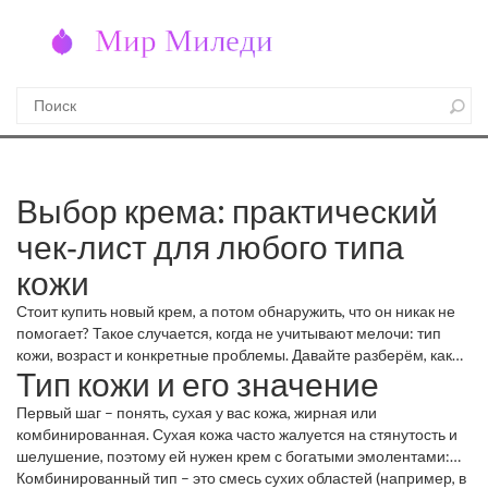
Выбор крема: практический
чек‑лист для любого типа
кожи
Стоит купить новый крем, а потом обнаружить, что он никак не
помогает? Такое случается, когда не учитывают мелочи: тип
кожи, возраст и конкретные проблемы. Давайте разберём, как
Тип кожи и его значение
быстро подобрать средство, которое действительно работает.
Первый шаг – понять, сухая у вас кожа, жирная или
комбинированная. Сухая кожа часто жалуется на стянутость и
шелушение, поэтому ей нужен крем с богатыми эмолентами:
глицерин, масло жожоба, сквалан. Жирная кожа любит лёгкие
Комбинированный тип – это смесь сухих областей (например, в