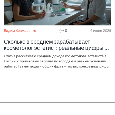
Вадим Крамаренко
0
4 июня 2025
Сколько в среднем зарабатывает
косметолог эстетист: реальные цифры и
факты
Статья расскажет о среднем доходе косметолога-эстетиста в
России, с примерами зарплат по городам и разным условиям
работы. Тут нет воды и общих фраз — только конкретика, цифры
и факты. Разберём, какие факторы влияют на уровень
зарплаты, а также дадим советы, как увеличить доход в этой
профессии. Не забудем упомянуть о нюансах работы на себя и
в салоне, чтобы вы видели всю картину. Эта статья будет
полезна тем, кто задумывается о профессии или хочет выйти на
новый финансовый уровень.