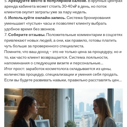
5.
Арендуйте место в популярном салоне.
В крупных центрах
аренда кабинета может стоить 30‑40 к₽ в день, но поток
клиентов окупит затраты уже за пару недель.
6.
Используйте онлайн‑запись.
Система бронирования
уменьшает «пустые» часы и позволяет клиенту выбрать
удобное время без звонков.
7.
Соберите отзывы.
Положительные комментарии в соцсетях
привлекают новых людей, а они, как правило, готовы платить
чуть больше за проверенного специалиста.
Помните, что ваш доход – это не только цена за процедуру, но и
то, как часто клиент возвращается. Система лояльности,
напоминания о следующем визите и персональные
рекомендации помогают удержать клиента надолго.
Итог прост: заработок косметолога складывается из цены,
количества процедур, специализации и умения себя продать.
Если вы будете развивать навыки, правильно расставлять цены
и активно привлекать клиентов, ваш доход будет расти
стабильно.