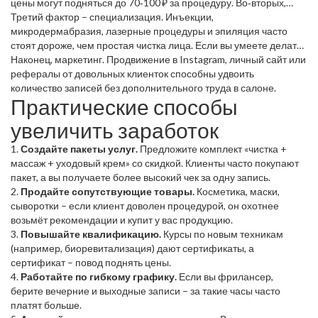
цены могут подняться до 70‑100 ₽ за процедуру. Во‑вторых,
локация: в крупных городах цены выше, а в небольших
Третий фактор – специализация. Инъекции,
населённых пунктах клиентская база может быть ограничена,
микродермабразия, лазерные процедуры и эпиляция часто
но конкуренция ниже.
стоят дороже, чем простая чистка лица. Если вы умеете делать
несколько «премиальных» услуг, ваш доход растёт почти
Наконец, маркетинг. Продвижение в Instagram, личный сайт или
вдвойне. Четвёртый момент – время. Чем больше часов вы
рефералы от довольных клиенток способны удвоить
работаете, тем больше денег в кассе, но важно сохранять
количество записей без дополнительного труда в салоне.
Практические способы
баланс, чтобы не выгореть.
увеличить заработок
1.
Создайте пакеты услуг.
Предложите комплект «чистка +
массаж + уходовый крем» со скидкой. Клиенты часто покупают
пакет, а вы получаете более высокий чек за одну запись.
2.
Продайте сопутствующие товары.
Косметика, маски,
сыворотки – если клиент доволен процедурой, он охотнее
возьмёт рекомендации и купит у вас продукцию.
3.
Повышайте квалификацию.
Курсы по новым техникам
(например, биоревитализация) дают сертификаты, а
сертификат – повод поднять цены.
4.
Работайте по гибкому графику.
Если вы фрилансер,
берите вечерние и выходные записи – за такие часы часто
платят больше.