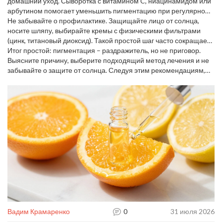
домашний уход. Сыворотка с витамином C, ниацинамидом или
арбутином помогает уменьшить пигментацию при регулярном
применении. Главное – наносить средство утром и вечером, не
Не забывайте о профилактике. Защищайте лицо от солнца,
забывая про солнцезащитный крем с SPF 30+.
носите шляпу, выбирайте кремы с физическими фильтрами
(цинк, титановый диоксид). Такой простой шаг часто сокращает
появление новых пятен в два раза.
Итог простой: пигментация – раздражитель, но не приговор.
Выясните причину, выберите подходящий метод лечения и не
забывайте о защите от солнца. Следуя этим рекомендациям,
вы сможете вернуть коже ровный тон и уверенность в себе.
Вадим Крамаренко
0
31 июля 2026