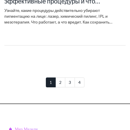
эффективные процедуры и что
действительно работает
Узнайте, какие процедуры действительно убирают
пигментацию на лице: лазер, химический пилинг, IPL и
мезотерапия. Что работает, а что вредит. Как сохранить
результат и избежать ошибок.
1
2
3
4