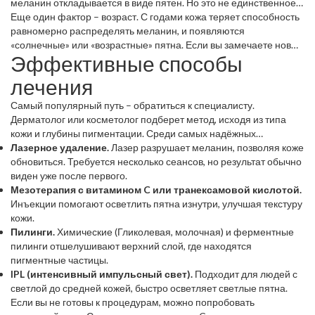
меланин откладывается в виде пятен. Но это не единственное:
гормональный сбой (например, во время беременности),
Еще один фактор – возраст. С годами кожа теряет способность
воспаления после акне, использование агрессивных средств и
равномерно распределять меланин, и появляются
даже некоторые лекарства могут вызвать гиперпигментацию.
«солнечные» или «возрастные» пятна. Если вы замечаете новые
Эффективные способы
Важно понять, что ваш организм реагирует на внешний
пятна после 30‑40 лет, это вполне естественно, но их можно
раздражитель, а не просто «схудел».
уменьшить с помощью косметических процедур.
лечения
Самый популярный путь – обратиться к специалисту.
Дерматолог или косметолог подберет метод, исходя из типа
кожи и глубины пигментации. Среди самых надёжных
вариантов:
Лазерное удаление.
Лазер разрушает меланин, позволяя коже
обновиться. Требуется несколько сеансов, но результат обычно
виден уже после первого.
Мезотерапия с витамином C или транексамовой кислотой.
Инъекции помогают осветлить пятна изнутри, улучшая текстуру
кожи.
Пилинги.
Химические (Гликолевая, молочная) и ферментные
пилинги отшелушивают верхний слой, где находятся
пигментные частицы.
IPL (интенсивный импульсный свет).
Подходит для людей с
светлой до средней кожей, быстро осветляет светлые пятна.
Если вы не готовы к процедурам, можно попробовать