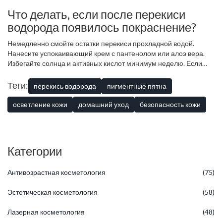
полностью удалить их сложно и не всегда необходимо.
Что делать, если после перекиси
водорода появилось покраснение?
Немедленно смойте остатки перекиси прохладной водой.
Нанесите успокаивающий крем с пантенолом или алоэ вера.
Избегайте солнца и активных кислот минимум неделю. Если
покраснение сохраняется более двух дней или появляется
боль, обратитесь к врачу.
Теги:
перекись водорода
пигментные пятна
осветление кожи
домашний уход
безопасность кожи
Категории
Антивозрастная косметология
(75)
Эстетическая косметология
(58)
Лазерная косметология
(48)