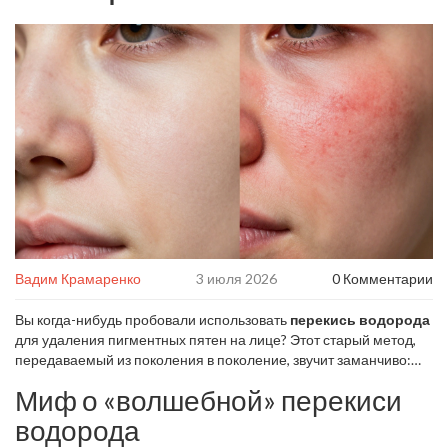
Вадим Крамаренко
3 июля 2026
0 Комментарии
Вы когда-нибудь пробовали использовать
перекись водорода
для удаления
пигментных пятен на лице
? Этот старый метод,
передаваемый из поколения в поколение, звучит заманчиво:
дешево, доступно и, якобы, эффективно. Однако реальность
Миф о «волшебной» перекиси
далека от сказок о мгновенном сиянии. Сегодня мы разберем,
почему дерматологи категорически не рекомендуют этот
водорода
подход, какие реальные опасности он несет для вашей кожи и