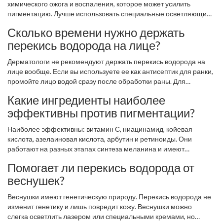
химического ожога и воспаления, которое может усилить
пигментацию. Лучше использовать специальные осветляющие
средства с витамином С или ниацинамидом.
Сколько времени нужно держать
перекись водорода на лице?
Дерматологи не рекомендуют держать перекись водорода на
лице вообще. Если вы используете ее как антисептик для ранки,
промойте лицо водой сразу после обработки раны. Для
косметических целей она не подходит.
Какие ингредиенты наиболее
эффективны против пигментации?
Наиболее эффективны: витамин С, ниацинамид, койевая
кислота, азелаиновая кислота, арбутин и ретиноиды. Они
работают на разных этапах синтеза меланина и имеют
доказанную базу безопасности.
Помогает ли перекись водорода от
веснушек?
Веснушки имеют генетическую природу. Перекись водорода не
изменит генетику и лишь повредит кожу. Веснушки можно
слегка осветлить лазером или специальными кремами, но