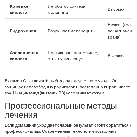
Койевая
Ингибитор синтеза
Высокая
кислота
меланина
Низкая (только
Гидрохинон
Разрушает меланоциты
по назначени
врача)
Азелаиновая
Противовоспалительное,
Высокая
кислота
отшелушивающее
Витамин С - отличный выбор для ежедневного ухода. Он
защищает от свободных радикалов и постепенно выравнивает
тон. Ниацинамид (витамин B3) успокаивает кожу и
предотвращает появление новых пятен. Азелаиновая кислота
Профессиональные методы
идеально подходит, если пигментация связана с постакне.
лечения
Если домашний уход дает слабый результат, стоит обратиться к
профессионалам. Современные технологии позволяют