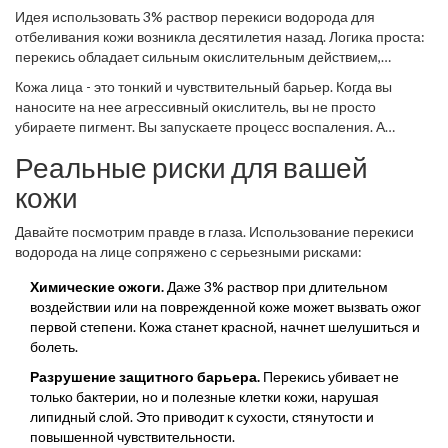
что действительно работает против гиперпигментации.
Идея использовать
3% раствор перекиси водорода
для
отбеливания кожи
возникла десятилетия назад. Логика проста:
перекись обладает сильным окислительным действием,
которое может разрушать меланин - пигмент, отвечающий за
Кожа лица - это тонкий и чувствительный барьер. Когда вы
цвет наших пятен. Теоретически это должно приводить к
наносите на нее агрессивный окислитель, вы не просто
осветлению. На практике же происходит совсем другое.
убираете пигмент. Вы запускаете процесс воспаления. А
воспаление, как известно, часто приводит к обратному эффекту
Реальные риски для вашей
- усиленному выработке меланина. Это называется
поствоспалительной гиперпигментацией. Вместо того чтобы
кожи
убрать пятно, вы рискуете сделать его темнее и устойчивее.
Давайте посмотрим правде в глаза. Использование перекиси
водорода на лице сопряжено с серьезными рисками:
Химические ожоги.
Даже 3% раствор при длительном
воздействии или на поврежденной коже может вызвать ожог
первой степени. Кожа станет красной, начнет шелушиться и
болеть.
Разрушение защитного барьера.
Перекись убивает не
только бактерии, но и полезные клетки кожи, нарушая
липидный слой. Это приводит к сухости, стянутости и
повышенной чувствительности.