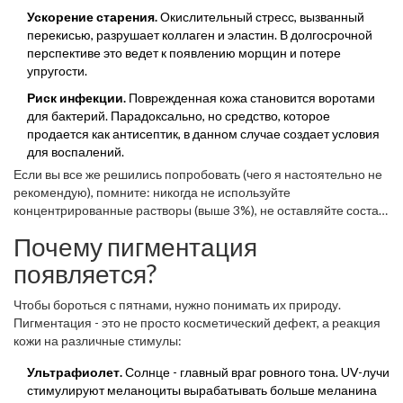
Ускорение старения.
Окислительный стресс, вызванный
перекисью, разрушает коллаген и эластин. В долгосрочной
перспективе это ведет к появлению морщин и потере
упругости.
Риск инфекции.
Поврежденная кожа становится воротами
для бактерий. Парадоксально, но средство, которое
продается как антисептик, в данном случае создает условия
для воспалений.
Если вы все же решились попробовать (чего я настоятельно не
рекомендую), помните: никогда не используйте
концентрированные растворы (выше 3%), не оставляйте состав
на коже более чем на несколько минут и обязательно делайте
Почему пигментация
тест на небольшом участке за ухом. Но лучше вообще
отказаться от этой идеи.
появляется?
Чтобы бороться с пятнами, нужно понимать их природу.
Пигментация - это не просто косметический дефект, а реакция
кожи на различные стимулы:
Ультрафиолет.
Солнце - главный враг ровного тона. UV-лучи
стимулируют меланоциты вырабатывать больше меланина