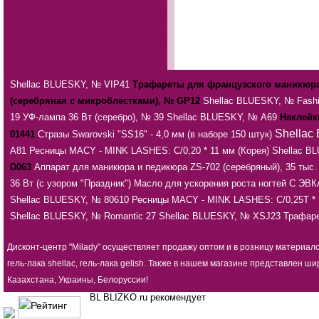
Shellac BLUESKY, № VIP41
Трафареты для французского маникюра
(серебряная с микроблестками), № GP12
Shellac BLUESKY, № Fashi
19
УФ-лампа 36 Вт (серебро), № 39
Shellac BLUESKY, № А69
Наклейк
Shellac
01441
Стразы Swarovski "SS16" - 4,0 мм (в наборе 150 штук)
А81
Ресницы MACY - MINK LASHES: С/0,20 * 11 мм (Корея)
Shellac BL
D063
Аппарат для маникюра и педикюра ZS-702 (серебряный), 35 тыс.
36 Вт (с узором "Праздник")
Масло для ускорения роста ногтей С Э
Shellac BLUESKY, № 80610
Ресницы MACY - MINK LASHES: С/0,25T * 
Shellac BLUESKY, № Romantic 27
Shellac BLUESKY, № XSJ23
Трафар
Дисконт-центр "Milady" осуществляет продажу оптом и в розницу материал
гель-лака shellac, гель-лака gelish. Также в нашем магазине представлен
Казахстана, Украины, Белоруссии!
BLIZKO.ru рекомендует