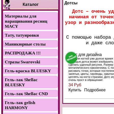
Дотсы
Каталог
Дотс
– очень уд
Материалы для
начиная от точек
наращивания ресниц
узор и разнообраз
MACY
Тату, татуировки
С помощью набора 
и даже сло
Маникюрные столы
РАСПРОДАЖА !!!
Дотс для дизайна
Дотс для ногтей уже долгое время
Стразы Swarovski
помощью дотса может изобразить н
сделать удачный рисунок. Размер 
металлического наконечника. С п
Гель-краска BLUESKY
рисовать точки, которые постепен
запятые, цветы, гирлянды, завитки
цеплять на ногти стразики. Дотс и
Гель-лак Shellac
очень прост в обращении!
BLUESKY
34 Руб
Купить Подробнее
Гель-лак Shellac CND
Гель-лак gelish
HARMONY