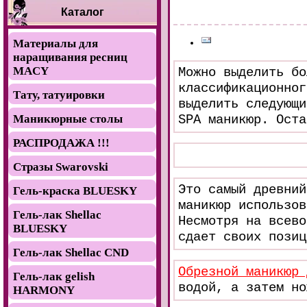
Каталог
Материалы для
наращивания ресниц
MACY
Можно выделить бо
классификационног
Тату, татуировки
выделить следующ
Маникюрные столы
SPA маникюр.
Оста
РАСПРОДАЖА !!!
Стразы Swarovski
Это самый древний
Гель-краска BLUESKY
маникюр использов
Гель-лак Shellac
Несмотря на всево
BLUESKY
сдает своих позиц
Гель-лак Shellac CND
Обрезной маникюр 
Гель-лак gelish
водой, а затем но
HARMONY