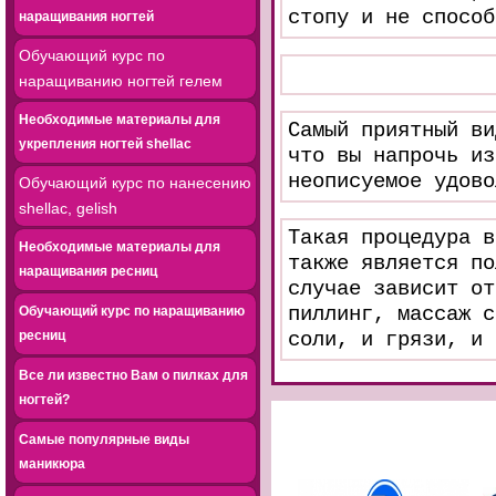
стопу и не способ
наращивания ногтей
Обучающий курс по
наращиванию ногтей гелем
Необходимые материалы для
Самый приятный ви
укрепления ногтей shellac
что вы напрочь из
неописуемое удово
Обучающий курс по нанесению
shellac, gelish
Такая процедура в
Необходимые материалы для
также является по
наращивания ресниц
случае зависит от
пиллинг, массаж с
Обучающий курс по наращиванию
ресниц
соли, и грязи, и 
Все ли известно Вам о пилках для
ногтей?
Самые популярные виды
маникюра