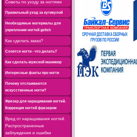
Советы по уходу за ногтями
Правильный уход за кутикулой
Необходимые материалы для
укрепления ногтей gelish
Как сделать заказ?
Слоятся ногти - что делать?
Как сделать мужской маникюр
Интересные факты про ногти
Почему отслаиваются
искусственные ногти?
Фрезер для наращивания ногтей.
Коррекция ногтей фрезером
Вред от наращивания ногтей.
Распространенные
заблуждения и ошибки