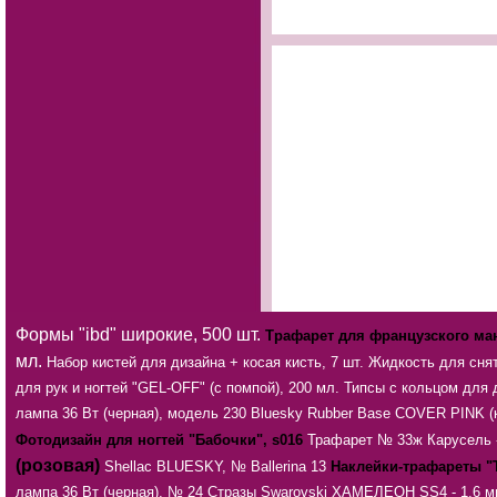
Формы "ibd" широкие, 500 шт.
Трафарет для французского ма
мл.
Набор кистей для дизайна + косая кисть, 7 шт.
Жидкость для снят
для рук и ногтей "GEL-OFF" (с помпой), 200 мл.
Типсы с кольцом для д
лампа 36 Вт (черная), модель 230
Bluesky Rubber Base COVER PINK (
Фотодизайн для ногтей "Бабочки", s016
Трафарет № 33ж
Карусель 
(розовая)
Shellac BLUESKY, № Ballerina 13
Наклейки-трафареты "T
лампа 36 Вт (черная), № 24
Стразы Swarovski ХАМЕЛЕОН SS4 - 1,6 мм