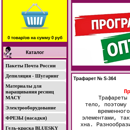
0 товар/ов на сумму 0 руб
Каталог
Пакеты Почта России
Депиляция - Шугаринг
Трафарет № S-364
Материалы для
П
наращивания ресниц
Трафареты
MACY
тело, поэтому 
Электрооборудование
временного
элементами, так
ФРЕЗЫ (насадки)
хна. Разнообраз
Гель-краска BLUESKY