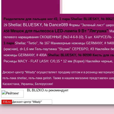
Разделители для пальцев ног #2, 1 пара
Shellac BLUESKY, № 8062
Shellac BLUESKY, № Dance089
29
Формы "Зеленый лист" широк
Мешок для пылесоса
LED-лампа 9 Вт "Лягушка"
А58
Ма
гелевого наращивания СКОШЕННЫЕ (№2-4-6-8-10), 5 шт.
КАРУСЕЛЬ - 
1 пара
Shellac "Tertio", № 167
Маникюрные ножницы GERMANY, # N40
(красная), d=1,6 мм
Гель-паутинка "Skywei" СЕРЕБРО, #3
Наклейки бе
ножницы GERMANY, # 400А
Shellac BLUESKY, № 80590
Кисть для 
Ресницы MACY - FLAT LASH: С/0,15 * 12 мм (Корея)
Наклейки черные,
Дисконт-центр "Milady" осуществляет продажу оптом и в розницу материал
гель-лака shellac, гель-лака gelish. Также в нашем магазине представлен
Казахстана, Украины, Белоруссии!
BLIZKO.ru рекомендует
FIS.
ru
Дисконт-центр "Milady"