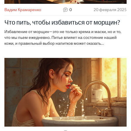
Вадим Крамаренко
0
20 февраля 2025
Что пить, чтобы избавиться от морщин?
Избавление от морщин—это не только крема и маски, но и то,
что мы пьем ежедневно. Питье влияет на состояние нашей
кожи, и правильный выбор напитков может оказать
положительный эффект. В статье мы рассмотрим, какие
жидкости помогут вашей коже выглядеть моложе. Узнайте, как
поддерживать гидратацию изнутри и какие ингредиенты стоит
искать в напитках.