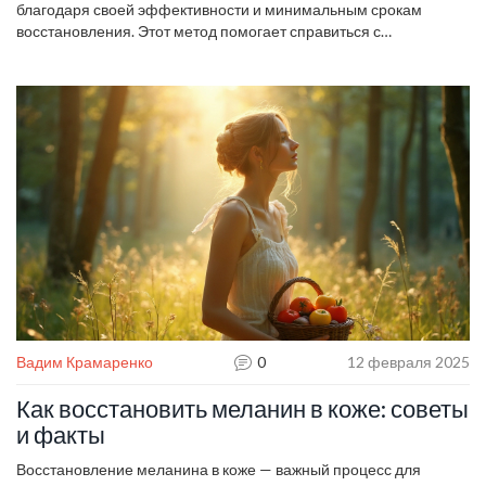
благодаря своей эффективности и минимальным срокам
восстановления. Этот метод помогает справиться с
различными проблемами кожи, такими как морщины,
пигментация и акне. Лазер может стимулировать выработку
коллагена, делая кожу более упругой и свежей. Важно
понимать, как лазер воздействует на кожу, чтобы избежать
осложнений. Давайте подробнее разведем, как это работает и
какие меры предосторожности стоит принимать.
Вадим Крамаренко
0
12 февраля 2025
Как восстановить меланин в коже: советы
и факты
Восстановление меланина в коже — важный процесс для