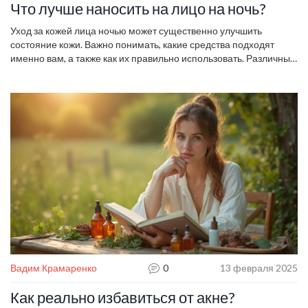
Что лучше наносить на лицо на ночь?
Уход за кожей лица ночью может существенно улучшить
состояние кожи. Важно понимать, какие средства подходят
именно вам, а также как их правильно использовать. Различные
ингредиенты, такие как ретинол и гиалуроновая кислота,
оказывают свою пользу, но требуют осторожного применения.
Понимание потребностей своей кожи — ключ к выбору средств.
Правильный ночной уход помогает сохранить молодость и
здоровье кожи.
Вадим Крамаренко
0
13 февраля 2025
Как реально избавиться от акне?