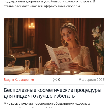
поддержания здоровья и устойчивости кожного покрова. В
статье рассматриваются эффективные способы
стимулирования выработки меланина, как безопасными
методами, так и с помощью косметологических процедур.
Поговорим о роли солнечного света, питания и витаминов в
этом процессе. Также упомянем, как избежать ошибок, которые
могут осложнить восстановление меланина. Читателям будут
предложены простые и доступные решения для поддержания и
улучшения естественного оттенка кожи.
Вадим Крамаренко
0
9 февраля 2025
Бесполезные косметические процедуры
для лица: что лучше избегать
Мир косметологии переполнен обещаниями чудесных