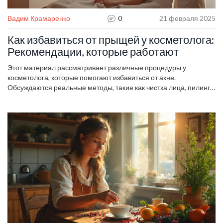
Вадим Крамаренко
0
21 февраля 2025
Как избавиться от прыщей у косметолога:
Рекомендации, которые работают
Этот материал рассматривает различные процедуры у
косметолога, которые помогают избавиться от акне.
Обсуждаются реальные методы, такие как чистка лица, пилинги
и лазерная терапия, и их эффективность. Представлены советы
по выбору специалиста и поддержанию результата после
посещения косметолога. Информация помогает понять, когда
необходимо обратиться к профессионалу и как это может
поменять ваше качество жизни.