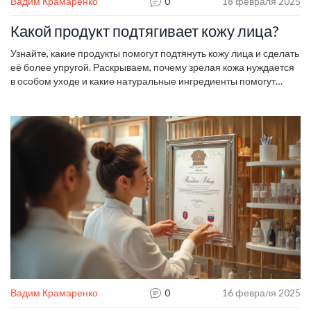
Вадим Крамаренко
0
18 февраля 2025
Какой продукт подтягивает кожу лица?
Узнайте, какие продукты помогут подтянуть кожу лица и сделать
её более упругой. Раскрываем, почему зрелая кожа нуждается
в особом уходе и какие натуральные ингредиенты помогут
достичь эффекта лифтинга. Поделимся советами по выбору
косметики и простыми рецептами, которые придадут коже
свежесть и молодость. Погрузитесь в мир косметологии с
полезными советами и проверенными рекомендациями.
Вадим Крамаренко
0
16 февраля 2025