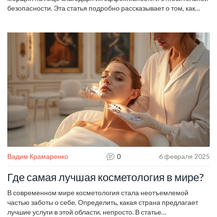
безопасности. Эта статья подробно рассказывает о том, как
работает лазерная косметология, какие виды лазеров
существуют и что ожидать от процедуры. Мы также делимся
советами по подготовке к сеансу и уходу за кожей после него,
чтобы достичь максимального эффекта. Узнайте, как лазерные
технологии помогают сохранить молодость кожи.
Вадим Крамаренко
0
6 февраля 2025
Где самая лучшая косметология в мире?
В современном мире косметология стала неотъемлемой
частью заботы о себе. Определить, какая страна предлагает
лучшие услуги в этой области, непросто. В статье