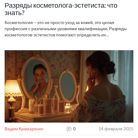
Разряды косметолога-эстетиста: что
знать?
Косметология – это не просто уход за кожей, это целая
профессия с различными уровнями квалификации. Разряды
косметологов-эстетистов помогают определить их
профессиональные навыки и опыт. Понимание этих уровней
важно как для специалистов, так и для клиентов, чтобы выбрать
подходящего эксперта. Узнайте, какие существуют разряды и
что они означают для вашей карьеры или ухода за кожей.
Вадим Крамаренко
0
14 февраля 2025