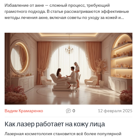
Избавление от акне — сложный процесс, требующий
грамотного подхода. В статье рассматриваются эффективные
методы лечения акне, включая советы по уходу за кожей и
выбору правильных косметических средств. Узнайте о роли
питания и образа жизни в борьбе с акне. Мы также обсуждаем
популярные мифы и ошибки, которые мешают успешному
избавлению от акне. Практические советы помогут вам выбрать
оптимальный метод лечения.
Вадим Крамаренко
0
12 февраля 2025
Как лазер работает на кожу лица
Лазерная косметология становится всё более популярной