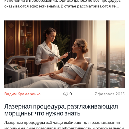
изменений и преображений. Однако далеко не все процедуры
оказываются эффективными. В статье рассматриваются те
процедуры, которые, несмотря на высокую стоимость и
популярность, не дают ожидаемых результатов. Вы узнаете,
какие процедуры лучше избегать, чтобы сэкономить деньги и
время. Вместо этого будут предложены альтернативы, которые
действительно работают.
Вадим Крамаренко
0
7 февраля 2025
Лазерная процедура, разглаживающая
морщины: что нужно знать
Лазерные процедуры всё чаще выбирают для разглаживания
морщин на лице благодаря их эффективности и относительной