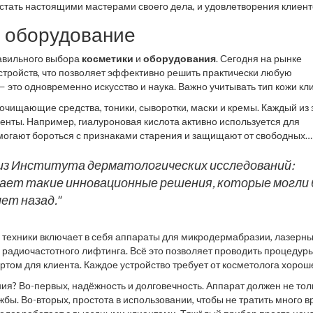
стать настоящими мастерами своего дела, и удовлетворения клиенто
и оборудование
равильного выбора
косметики
и
оборудования
. Сегодня на рынке
стройств, что позволяет эффективно решить практически любую
 это одновременно искусство и наука. Важно учитывать тип кожи кл
Специалисты должны обладать не только знаниями в области дермат
очищающие средства, тоники, сыворотки, маски и кремы. Каждый из 
и нанести вред его коже.
енты. Например, гиалуроновая кислота активно используется для
могают бороться с признаками старения и защищают от свободных
лину, коллаген, экстракты различных растений и водорослей. Выбор
ые добавки, становится всё более популярным среди как косметолого
из Института дерматологических исследований:
ает такие инновационные решения, которые могли
ет назад."
р техники включает в себя аппараты для микродермабразии, лазерн
 радиочастотного лифтинга. Всё это позволяет проводить процедуры
ом для клиента. Каждое устройство требует от косметолога хорош
ность клиента значит, что все приборы должны быть сертифицирован
ия? Во-первых, надёжность и долговечность. Аппарат должен не тол
 может привести к серьёзным последствиям.
жбы. Во-вторых, простота в использовании, чтобы не тратить много 