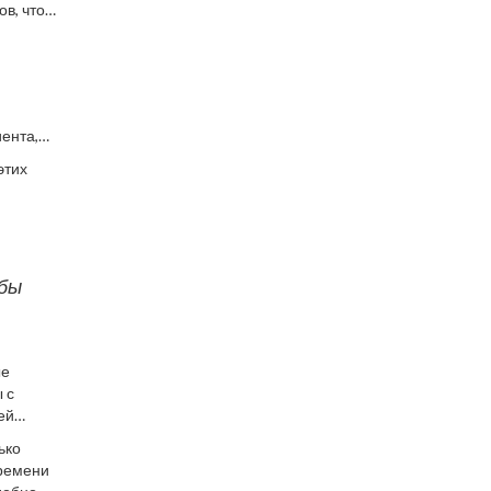
в, что
иента,
ологии,
этих
в, так и
 бы
ые
 с
ей
ы и
ько
времени