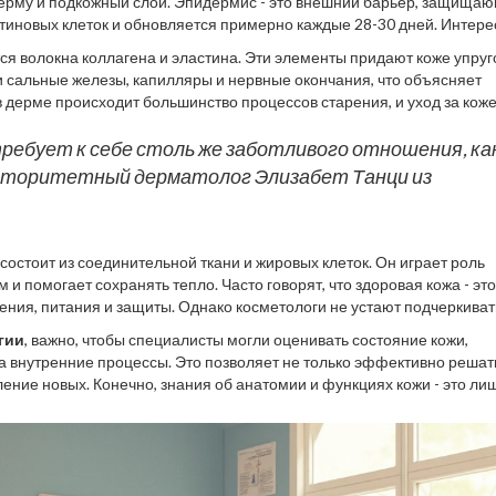
дерму и подкожный слой. Эпидермис - это внешний барьер, защища
атиновых клеток и обновляется примерно каждые 28-30 дней. Интер
оцитов, которые отвечают за нашу пигментацию и защиту от ультраф
я волокна коллагена и эластина. Эти элементы придают коже упруг
и сальные железы, капилляры и нервные окончания, что объясняет
 в дерме происходит большинство процессов старения, и уход за кож
 По данным исследований, после 25 лет производство коллагена
вает появление первых морщин.
 требует к себе столь же заботливого отношения, ка
авторитетный дерматолог Элизабет Танци из
состоит из соединительной ткани и жировых клеток. Он играет роль
и помогает сохранять тепло. Часто говорят, что здоровая кожа - это
ения, питания и защиты. Однако косметологи не устают подчеркиват
кожи. Изучение анатомии и физиологии позволяет косметологам глу
гии
, важно, чтобы специалисты могли оценивать состояние кожи,
их средств и процедур для достижения оптимального эффекта.
на внутренние процессы. Это позволяет не только эффективно решат
ние новых. Конечно, знания об анатомии и функциях кожи - это ли
нального роста и развития успешной практики.