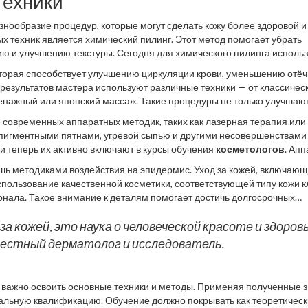
техники
знообразие процедур, которые могут сделать кожу более здоровой и
х техник является химический пилинг. Этот метод помогает убрать
ию и улучшению текстуры. Сегодня для химического пилинга исполь
 кислота) до более агрессивных (трихлоруксусная кислота), в зависи
торая способствует улучшению циркуляции крови, уменьшению отёч
исты по эстетической косметологии обязаны хорошо разбираться в эт
результатов мастера используют различные техники — от классичес
енажный или японский массаж. Такие процедуры не только улучшаю
ляющий эффект, помогая снять стресс и усталость.
современных аппаратных методик, таких как лазерная терапия или
 пигментными пятнами, угревой сыпью и другими несовершенствами 
и теперь их активно включают в курсы обучения
косметологов
. Ап
возможностями, поэтому специалисты должны обладать развернутым
шь методиками воздействия на эпидермис. Уход за кожей, включающ
Использование качественной косметики, соответствующей типу кожи к
нала. Такое внимание к деталям помогает достичь долгосрочных
ловажно в столь конкурентной среде.
а кожей, это наука о человеческой красоте и здоровь
звестный дерматолог и исследователь.
важно освоить основные техники и методы. Применяя полученные 
альную квалификацию. Обучение должно покрывать как теоретически