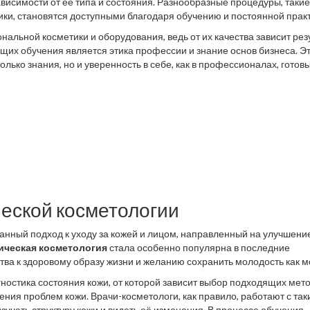
ависимости от её типа и состояния. Разнообразные процедуры, такие
ики, становятся доступными благодаря обучению и постоянной практ
альной косметики и оборудования, ведь от их качества зависит рез
щих обучения является этика профессии и знание основ бизнеса. Э
лько знания, но и уверенность в себе, как в профессионалах, готов
еской косметологии
ранный подход к уходу за кожей и лицом, направленный на улучшени
ическая косметология
стала особенно популярна в последние
ва к здоровому образу жизни и желанию сохранить молодость как 
осстановления красоты, пользуясь накопленным опытом и новейшим
ностика состояния кожи, от которой зависит выбор подходящих мето
гии, которая занимается исправлением более серьёзных эстетическ
ения проблем кожи. Врачи-косметологи, как правило, работают с та
 на уходе за кожей, профилактике старения и поддержании её свеже
зучать структуру кожи и видеть её изменения. В процессе обучения