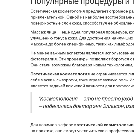
Популярные процедуры и 
Эстетическая косметология предлагает огромное ра
привлекательной. Одной из наиболее востребованны
поверхностные слои кожи, способствуя её обновлен
разные кислоты, от мягких (гликолевая или молочная
Массаж лица — ещё одна популярная процедура, ко
результата, который хочет достичь клиент. Специал
улучшению тонуса кожи. Для достижения наилучших 
веществах, чтобы не причинить вред клиенту.
массажа до более специфичных, таких как лимфодр
физическое состояние кожи, но и оказывают расслаб
Не менее важным аспектом является использование 
фототерапия. Эти процедуры позволяют бороться с
Они стали возможны благодаря новым технологиям, 
для таких процедур поражают своей сложностью и 
Эстетическая косметология
не ограничивается ли
знаниями, чтобы использовать их в своей практике.
себя маски и сыворотки, тоже играет важную роль. 
является задачей ключевой важности для профессио
результатов и удовлетворенности клиентов, что нема
"Косметология — это не просто уход з
— поделилась доктор энн Эллисон, и
Для новичков в сфере
эстетической косметологии
на практике, они смогут увеличить свою профессион