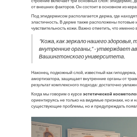
строение включает три основных слоя: эпидермис, 
от внешних факторов. Он состоит в основном из кер
факт: в эпидермисе находится видимая часть мелан
Под эпидермисом располагается дерма, где находятс
эластичность. В дерме также расположены потовые 
чувствительность кожи. Важно отметить, что именно
должен быть направлен на поддержание этого слоя.
уменьшается в среднем на 1% в год, что обуславли
"Кожа, как зеркало нашего здоровья,
внутренние органы," - утверждает 
Вашингтонского университета.
Наконец, подкожный слой, известный как гиподерма, 
амортизатора, защищает внутренние органы от травм 
результат комплексного подхода: достаточно увлажн
важность индивидуального подхода к каждому типу 
Когда мы говорим о курсе
эстетической косметоло
понять механизмы действия различных косметическ
ориентируясь не только на видимые признаки, но и 
существующие проблемы, но и предупреждать появле
из аспектов учебы, но крайне важный для профессио