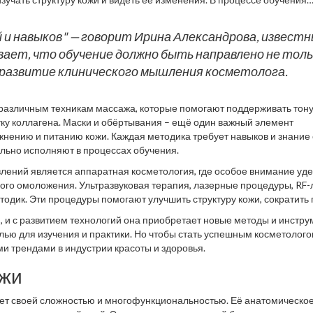
нтируется внимание на различных типах кожи, их особенностях и
ции и предлагать безопасные и эффективные косметологические под
 решающую роль в уходе за кожей, поэтому её выбор тщательно
й и навыков" — говорит Ирина Александрова, извест
их средств разрабатывают комплексные продукты, включая разнооб
ает, что обучение должно быть направлено не тол
ться только в профессиональных салонах.
на развитие клинического мышления косметолога.
 различным техникам массажа, которые помогают поддерживать тону
ку коллагена. Маски и обёртывания – ещё один важный элемент
нению и питанию кожи. Каждая методика требует навыков и знание 
ельно исполняют в процессах обучения.
лений является аппаратная косметология, где особое внимание уд
ого омоложения. Ультразвуковая терапия, лазерные процедуры, RF
дик. Эти процедуры помогают улучшить структуру кожи, сократить 
цессы старения. Важно, чтобы специалисты знали не только технику
, и с развитием технологий она приобретает новые методы и инстру
оказания для того, чтобы снижать риски побочных эффектов.
лью для изучения и практики. Но чтобы стать успешным косметолого
и трендами в индустрии красоты и здоровья.
ожи
ает своей сложностью и многофункциональностью. Её анатомическо