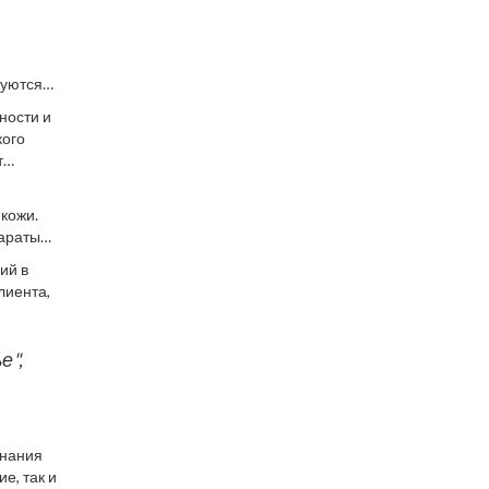
зуются
мости от
ности и
их
кого
т
кожи.
параты
и
ий в
лиента,
е",
знания
е, так и