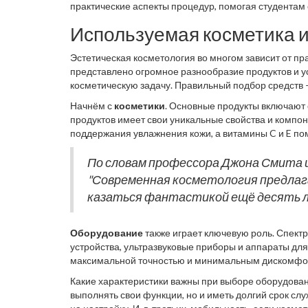
практические аспекты процедур, помогая студентам 
немаловажно в столь конкурентной среде.
Используемая косметика 
Эстетическая косметология во многом зависит от п
представлено огромное разнообразие продуктов и у
косметическую задачу. Правильный подбор средств —
её состояние и возможные аллергические реакции. 
Начнём с
косметики
. Основные продукты включают 
но и ошибиться в выборе — значит подвести клиента 
продуктов имеет свои уникальные свойства и компон
поддержания увлажнения кожи, а витамины C и E по
радикалов. Формулы лицевых масок могут включать г
натуральной косметики, в которой отсутствуют вредн
По словам профессора Джона Смита 
клиентов.
"Современная косметология предлаг
казаться фантастикой ещё десять л
Оборудование
также играет ключевую роль. Спект
устройства, ультразвуковые приборы и аппараты для
максимальной точностью и минимальным дискомфорт
подготовки и уверенности в своих навыках. Безопас
Какие характеристики важны при выборе оборудован
регулярно проверяться. Неправильная эксплуатация
выполнять свои функции, но и иметь долгий срок слу