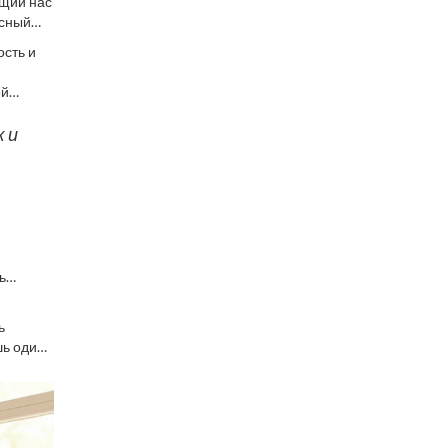
ющий нас
есный
иолета.
ость и
ей
к и
ь
бже
ь
шь один