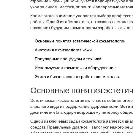
строение и функции кожи, учатся подбирать уход в з
уход за лицом, массаж, пилинги и аппаратные метод
Кроме этого, внимание уделяется выбору профессион
работы. Одной из абстрактных, но важных составляю
позволяет будущим косметологам зарабатывать не то
предложить качественные услуги.
Основные понятия эстетической косметологии
Анатомия и физиология кожи
Популярные процедуры и техники
Используемая косметика и оборудование
Этика и бизнес аспекты работы косметолога
Основные понятия эстетич
Эстетическая косметология включает в себя многог
внешнего вида и поддержание здоровья кожи.
Эстет
десятилетия благодаря возросшему интересу общест
дольше. Эта наука изучает способы сохранения и в
Одной из ключевых задач косметолога является диаг
технологиями. В отличие от медицинской косметоло
средств. Правильный диагноз – залог успешного реш
дефектов, эстетическая косметология сосредоточена
оборудованием, как дерматоскопы, чтобы детально и