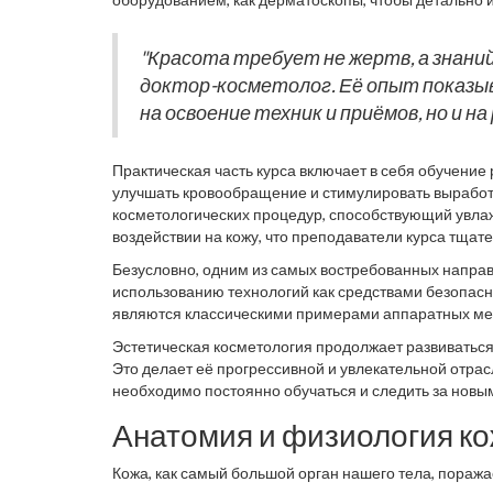
Обычно в процессе изучения этого направления акце
студентов учат также выявлять аллергические реак
специфике ухода за ними.
Использование профессиональной косметики играет
"Красота требует не жертв, а знани
обсуждается на курсах. Производители косметическ
доктор-косметолог. Её опыт показыв
сыворотки, кремы, маски, которые могут использова
на освоение техник и приёмов, но и 
Практическая часть курса включает в себя обучение
улучшать кровообращение и стимулировать выработ
косметологических процедур, способствующий увлаж
воздействии на кожу, что преподаватели курса тщат
Безусловно, одним из самых востребованных направ
использованию технологий как средствами безопасн
являются классическими примерами аппаратных мето
избавиться от акне и, самое главное, замедлить про
Эстетическая косметология продолжает развиваться
выполнения процедур, но и все возможные противоп
Это делает её прогрессивной и увлекательной отрас
необходимо постоянно обучаться и следить за новым
Анатомия и физиология к
Кожа, как самый большой орган нашего тела, пораж