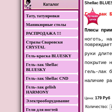
Shellac BLUE
Каталог
Гель-лак 
Тату, татуировки
Маникюрные столы
Плюсы прим
РАСПРОДАЖА !!!
ноготь, на
Стразы Сваровски
повреждает
CRYSTAL
руки длите
Гель-краска BLUESKY
покрытие н
Гель-лак Shellac
BLUESKY
гель-лак б
Гель-лак Shellac CND
наличие ра
Гель-лак gelish
HARMONY
179 Руб
Цена:
Электрооборудование
Количество:
Гели для ногтей