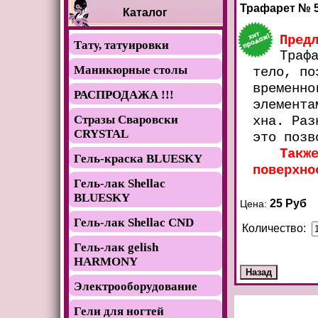
Трафарет № 
Каталог
Пред
Тату, татуировки
Траф
Маникюрные столы
тело, по
временно
РАСПРОДАЖА !!!
элемента
Стразы Сваровски
хна. Раз
CRYSTAL
это позв
Такж
Гель-краска BLUESKY
поверхно
Гель-лак Shellac
BLUESKY
25 Руб
Цена:
Гель-лак Shellac CND
Количество:
Гель-лак gelish
HARMONY
Электрооборудование
Гели для ногтей