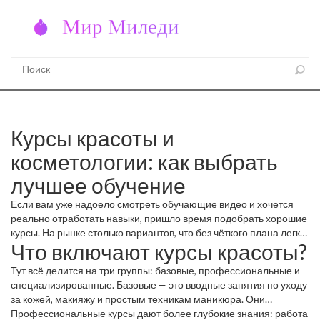
Курсы красоты и
косметологии: как выбрать
лучшее обучение
Если вам уже надоело смотреть обучающие видео и хочется
реально отработать навыки, пришло время подобрать хорошие
курсы. На рынке столько вариантов, что без чёткого плана легко
Что включают курсы красоты?
запутаться. Давайте разберём, какие типы курсов существуют,
на что обращать внимание и где искать настоящих экспертов.
Тут всё делится на три группы: базовые, профессиональные и
специализированные. Базовые — это вводные занятия по уходу
за кожей, макияжу и простым техникам маникюра. Они
подойдут тем, кто только начинает и хочет понять, что делать в
Профессиональные курсы дают более глубокие знания: работа