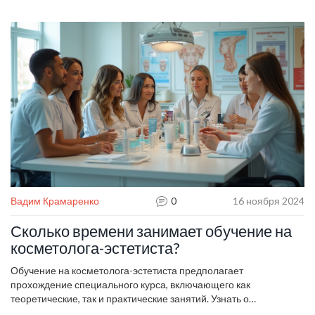
требования. Есть подробный разбор, что реально важно для
клиента и специалиста. Делимся советами по выбору учебных
курсов и рассказываем, как выбрать квалифицированного
мастера.
Вадим Крамаренко
0
16 ноября 2024
Сколько времени занимает обучение на
косметолога-эстетиста?
Обучение на косметолога-эстетиста предполагает
прохождение специального курса, включающего как
теоретические, так и практические занятий. Узнать о
продолжительности программы, вариациях обучения и