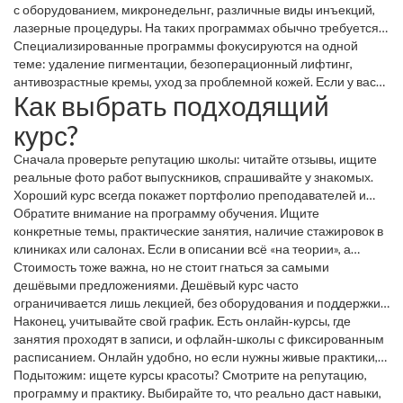
домашних условиях.
с оборудованием, микронедельнг, различные виды инъекций,
лазерные процедуры. На таких программах обычно требуется
сертификат и иногда наличие медицинского образования, но
Специализированные программы фокусируются на одной
бывают и исключения, когда обучение открыто для широкого
теме: удаление пигментации, безоперационный лифтинг,
круга.
антивозрастные кремы, уход за проблемной кожей. Если у вас
Как выбрать подходящий
уже есть базовые навыки, такие курсы помогут стать экспертом
в узкой нише и увеличить доход.
курс?
Сначала проверьте репутацию школы: читайте отзывы, ищите
реальные фото работ выпускников, спрашивайте у знакомых.
Хороший курс всегда покажет портфолио преподавателей и
даст возможность посмотреть, какие методики используются.
Обратите внимание на программу обучения. Ищите
конкретные темы, практические занятия, наличие стажировок в
клиниках или салонах. Если в описании всё «на теории», а
практики нет — это повод задуматься.
Стоимость тоже важна, но не стоит гнаться за самыми
дешёвыми предложениями. Дешёвый курс часто
ограничивается лишь лекцией, без оборудования и поддержки
после обучения. Инвестируйте в обучение, которое даст вам
Наконец, учитывайте свой график. Есть онлайн‑курсы, где
сертификат, признанный в индустрии.
занятия проходят в записи, и офлайн‑школы с фиксированным
расписанием. Онлайн удобно, но если нужны живые практики,
выбирайте гибридный формат.
Подытожим: ищете курсы красоты? Смотрите на репутацию,
программу и практику. Выбирайте то, что реально даст навыки,