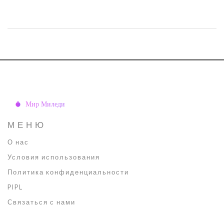
необходимых навыках — первостепенная задача для
желающих. Образование может занять от нескольких месяцев
до нескольких лет в зависимости от выбранной программы и её
интенсивности. Будущие специалисты должны
ориентироваться в трендах индустрии и постоянно обновлять
свои знания. Статья расскажет, какие направления стоит
выбирать и как добиться успеха в этой профессии.
МЕНЮ
О нас
Условия использования
Политика конфиденциальности
PIPL
Связаться с нами