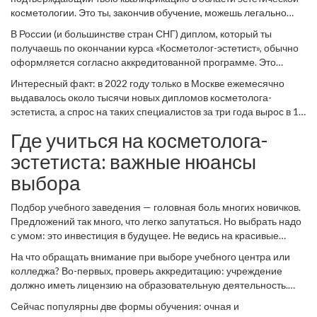
что ждать на этом пути? Вот честная и подробная карта
косметологии. Это ты, закончив обучение, можешь легально
маршрута, чтобы не заблудиться.
работать в салонах, студиях красоты, SPA-центрах или открыть
В России (и большинстве стран СНГ) диплом, который ты
свой кабинет. Лет десять назад у нас было полно
получаешь по окончании курса «Косметолог-эстетист», обычно
«косметологов-самоучек», которые просто прошли пару
оформляется согласно аккредитованной программе. Это
ускоренных курсов. Сейчас все изменилось: клиенты чаще
может быть государственный диплом о профессиональной
интересуются, какое у специалиста образование, а
Интересный факт: в 2022 году только в Москве ежемесячно
переподготовке или свидетельство установленного образца.
работодатели требуют реальный диплом. При этом есть
выдавалось около тысячи новых дипломов косметолога-
Документ должен быть зарегистрирован: иначе просто бумажка
юридическое разделение: без медицинского диплома ты
эстетиста, а спрос на таких специалистов за три года вырос в 1,7
не прокатит ни при поиске работы, ни при открытии своего
имеешь право проводить только неинвазивные, поверхностные
раза. Статистика — штука упрямая: наши люди стали гораздо
кабинета.
Где учиться на косметолога-
процедуры — уходы, массажи, аппаратные процедуры без
больше внимания уделять своему внешнему виду и готовы
проникновения. Инъекционные техники, мезотерапия,
платить за качество, безопасность и комфорт. Именно поэтому
эстетиста: важные нюансы
лазерные воздействия — только с высшим или средним
без хорошего диплома — никуда.
выбора
медобразованием.
Подбор учебного заведения — головная боль многих новичков.
Предложений так много, что легко запутаться. Но выбрать надо
с умом: это инвестиция в будущее. Не ведись на красивые
баннеры «диплом за 2 недели» — за такой срок освоить
На что обращать внимание при выборе учебного центра или
профессию невозможно, да и у работодателей подобные
колледжа? Во-первых, проверь аккредитацию: учреждение
документы вызывают только усмешку. Минимальная
должно иметь лицензию на образовательную деятельность.
продолжительность качественных программ — 3–6 месяцев, а
Эта информация есть на сайте любой серьезной школы.
часто нормальные курсы идут до года, если совмещаешь учебу
Сейчас популярны две формы обучения: очная и
Второе — преподаватели. Изучи, кто ведет занятия: опыт