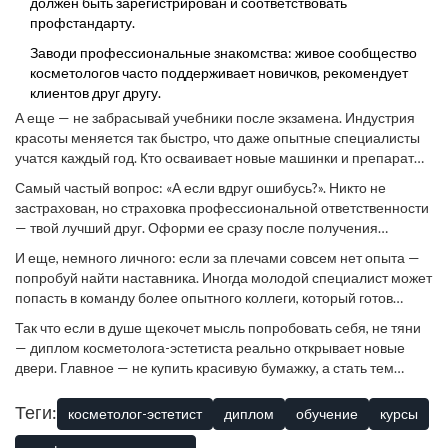
должен быть зарегистрирован и соответствовать
профстандарту.
Заводи профессиональные знакомства: живое сообщество
косметологов часто поддерживает новичков, рекомендует
клиентов друг другу.
А еще — не забрасывай учебники после экзамена. Индустрия
красоты меняется так быстро, что даже опытные специалисты
учатся каждый год. Кто осваивает новые машинки и препараты
— тот не остается без клиентов. Не стесняйся посещать
Самый частый вопрос: «А если вдруг ошибусь?». Никто не
форумы, конференции, мастер-классы. И всегда следи за
застрахован, но страховка профессиональной ответственности
изменениями законодательства: требования к сертификатам и
— твой лучший друг. Оформи ее сразу после получения
протоколам в России пересматривают каждые пару лет.
диплома, так спокойнее и тебе, и клиенту.
И еще, немного личного: если за плечами совсем нет опыта —
попробуй найти наставника. Иногда молодой специалист может
попасть в команду более опытного коллеги, который готов
делиться лайфхаками и помогать в сложных случаях. Это
Так что если в душе щекочет мысль попробовать себя, не тяни
ускоряет рост в профессии куда быстрее, чем самостоятельные
— диплом косметолога-эстетиста реально открывает новые
эксперименты.
двери. Главное — не купить красивую бумажку, а стать тем
специалистом, к которому хочется вернуться снова.
Теги:
косметолог-эстетист
диплом
обучение
курсы