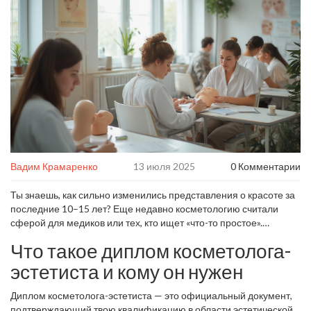
Вадим Крамаренко
13 июля 2025
0 Комментарии
Ты знаешь, как сильно изменились представления о красоте за
последние 10–15 лет? Еще недавно косметологию считали
сферой для медиков или тех, кто ищет «что-то простое».
Сегодня это рынок с бешеным темпом развития, реальными
Что такое диплом косметолога-
карьерными перспективами и большим спросом. Стать
косметологом-эстетистом — это не про «делать масочки». Здесь
эстетиста и кому он нужен
теория тесно переплетается с практикой, а клиентов волнует не
только эффект, но и безопасность процедур. Если ты задумался
Диплом косметолога-эстетиста — это официальный документ,
о дипломе, значит чувствуешь, что пора менять свою жизнь. Но
подтверждающий твою квалификацию в области эстетической