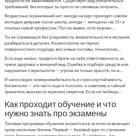
трудности не заканчиваются. Существует ряд обязательных
требований, без которых ты просто не сможешь получить
диплом. Главный критерий — наличие полного среднего
Возрастных ограничений нет: иногда на курс приходят совсем
образования. То есть, если ты окончил школу (или колледж),
молодые девушки после школы, иногда — женщины «за 35» в
дорога открыта: тебя зачислят на курс профессиональной
поисках новой профессии. Пол не важен, хотя мужчин-
переподготовки или на базовую программу. Но если хочешь
косметологов по статистике не более 10%, и многие клиенты,
расширить свои возможности (например, допустить работу с
Ты не справишься без усидчивости, внимательности и желания
кстати, считают мужчин более аккуратными и ответственными.
аппаратной или инвазивной косметологией), потребуется
разбираться в деталях. Косметология не терпит
Главное — желание учиться и развиваться.
медицинское образование — от среднего до высшего.
поверхностного подхода: все новые составы, технологии,
показания и противопоказания — твоя ответственность. Тут
Есть еще нюанс: придется брать на себя ответственность за
знания устаревают быстрее, чем в айти: новая процедура
чужое здоровье и внешний вид. Ошибка в подборе средств или
появляется чуть ли не каждый месяц. Важно не просто получить
нарушение стерильности — угроза не только красоте, но и
диплом, а быть готовым учиться всю жизнь.
жизни клиента, поэтому многие центры до теории сразу дают
И напоследок: коммуникабельность и стрессоустойчивость.
основы гигиены.
Косметолог — это часто еще и психолог, и советник, и тайный
хранитель женских (и мужских) секретов. Если не любишь
людей и быстро устаешь от общения, подумай дважды: работа
Как проходит обучение и что
интересная, но контактная.
нужно знать про экзамены
Типовая программа обучения косметолога-эстетиста включает
сразу несколько блоков. Первый — базовый курс по строению
кожи, биохимии, анатомии лица и тела. Ты поймешь, как