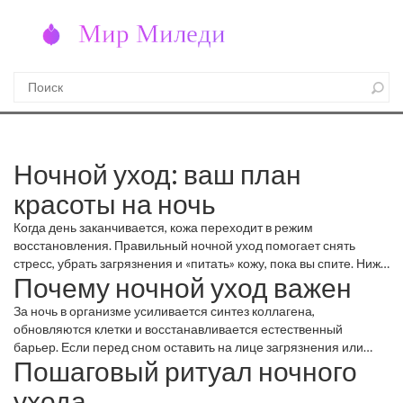
Ночной уход: ваш план
красоты на ночь
Когда день заканчивается, кожа переходит в режим
восстановления. Правильный ночной уход помогает снять
стресс, убрать загрязнения и «питать» кожу, пока вы спите. Ниже
Почему ночной уход важен
– простой чек‑лист, который можно внедрить уже сегодня.
За ночь в организме усиливается синтез коллагена,
обновляются клетки и восстанавливается естественный
барьер. Если перед сном оставить на лице загрязнения или
Пошаговый ритуал ночного
сухие участки, процесс восстановления замедлится, появятся
раздражения и преждевременные морщинки. Поэтому чистый и
ухода
увлажнённый к коже фундамент – залог здорового вида.