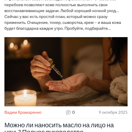
избежать реакций.
перебоев позволяют коже полностью выполнить свои
восстанавливающие задачи. Любой хороший ночной уход
теряет смысл без качественного отдыха.
Сейчас у вас есть простой план, который можно сразу
применить. Очищение, тонер, сыворотка, крем – и ваша кожа
будет благодарна каждое утро. Пробуйте, подбирайте
подходящие средства и наслаждайтесь свежим лицом после
сна.
Вадим Крамаренко
0
9 октября 2025
Можно ли наносить масло на лицо на
ночь? Полное руководство