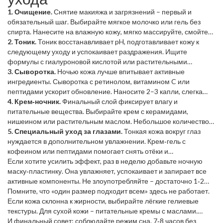
1. Очищение.
Снятие макияжа и загрязнений – первый и
обязательный шаг. Выбирайте мягкое молочко или гель без
спирта. Нанесите на влажную кожу, мягко массируйте, смойте
тёплой водой.
2. Тоник.
Тоник восстанавливает pH, подготавливает кожу к
следующему уходу и успокаивает раздражения. Ищите
формулы с гиалуроновой кислотой или растительными
экстрактами.
3. Сыворотка.
Ночью кожа лучше впитывает активные
ингредиенты. Сыворотка с ретинолом, витамином C или
пептидами ускорит обновление. Наносите 2–3 капли, слегка
вмассируйте.
4. Крем‑ночник.
Финальный слой фиксирует влагу и
питательные вещества. Выбирайте крем с керамидами,
нишеином или растительным маслом. Небольшое количество
достаточно – распределите по лицу и шее.
5. Специальный уход за глазами.
Тонкая кожа вокруг глаз
нуждается в дополнительном увлажнении. Крем‑гель с
кофеином или пептидами помогает снять отёки и
профилактику морщин.
Если хотите усилить эффект, раз в неделю добавьте ночную
маску‑пластинку. Она увлажняет, успокаивает и запирает все
активные компоненты. Не злоупотребляйте – достаточно 1‑2
раз в неделю.
Помните, что «один размер подходит всем» здесь не работает.
Если кожа склонна к жирности, выбирайте лёгкие гелиевые
текстуры. Для сухой кожи – питательные кремы с маслами.
Тестируйте новые продукты на небольшом участке, чтобы
И финальный совет: соблюдайте режим сна. 7‑8 часов без