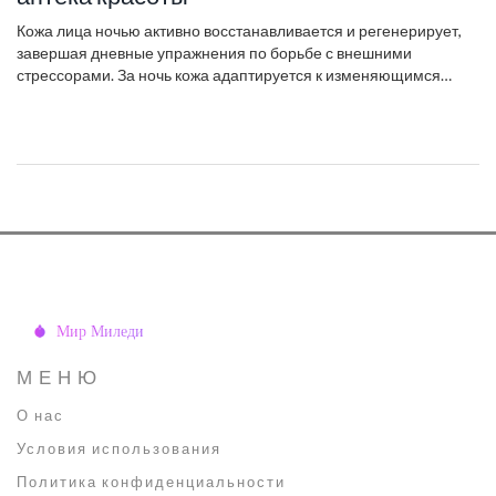
Кожа лица ночью активно восстанавливается и регенерирует,
завершая дневные упражнения по борьбе с внешними
стрессорами. За ночь кожа адаптируется к изменяющимся
условиям, вырабатывая коллаген и спермидин. Чтобы
поддержать эти процессы, важно выбрать правильные средства
ухода, которые помогут эффективно использовать потенциал
ночного восстановления. Благодаря регулярному ночному
уходу ваша кожа сохраняет свежий и здоровый вид.
МЕНЮ
О нас
Условия использования
Политика конфиденциальности