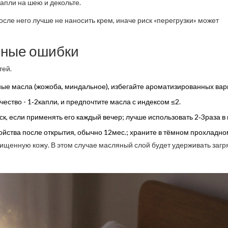
капли на шею и декольте.
После него лучше не наносить крем, иначе риск «перегрузки» может
чные ошибки
тей.
ые масла (жожоба, миндальное), избегайте ароматизированных вар
чество - 1‑2капли, и предпочтите масла с индексом ≤2.
к, если применять его каждый вечер; лучше использовать 2‑3раза в
йства после открытия, обычно 12мес.; храните в тёмном прохладно
чищенную кожу. В этом случае масляный слой будет удерживать загр