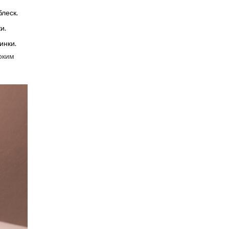
леск.
и.
инки.
соким