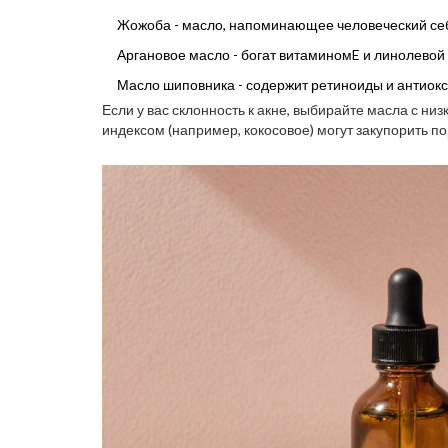
Жожоба
-
масло, напоминающее человеческий себу
Аргановое масло
-
богат витаминомE и линолевой к
Масло шиповника
-
содержит ретиноиды и антиокс
Если у вас склонность к акне, выбирайте масла с ни
индексом (например, кокосовое) могут закупорить по