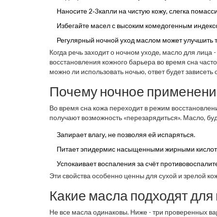
Наносите 2‑3капли на чистую кожу, слегка помасс
Избегайте масел с высоким комедогенным индексом
Регулярный ночной уход маслом может улучшить 
Когда речь заходит о ночном уходе,
масло для лица
восстановления кожного барьера во время сна
часто
можно ли использовать ночью, ответ будет зависеть 
нанесения.
Почему ночное применение
Во время сна кожа переходит в режим восстановлени
получают возможность «перезарядиться». Масло, буд
Запирает влагу, не позволяя ей испаряться.
Питает эпидермис насыщенными жирными кислотами
Успокаивает воспаления за счёт противовоспалите
Эти свойства особенно ценны для сухой и зрелой кож
Какие масла подходят для 
Не все масла одинаковы. Ниже - три проверенных в