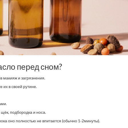
асло перед сном?
в макияж и загрязнения.
е их в своей рутине.
ами.
 щёк, подбородка и носа.
ока оно полностью не впитается (обычно 1‑2минуты).