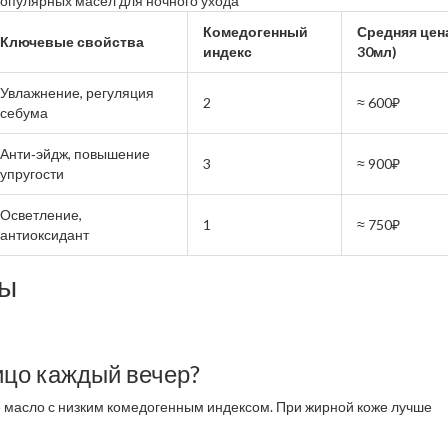
опулярных масел для ночного ухода
Комедогенный
Средняя цена
Ключевые свойства
индекс
30мл)
Увлажнение, регуляция
2
≈ 600₽
себума
Анти‑эйдж, повышение
3
≈ 900₽
упругости
Осветление,
1
≈ 750₽
антиоксидант
сы
ицо каждый вечер?
те масло с низким комедогенным индексом. При жирной коже лучше