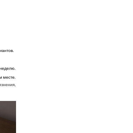
иантов.
 неделю.
м месте.
язнения,