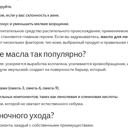
ируйте.
, если у вас склонность к акне.
тонус и уменьшить мелкие морщинки.
-
питательное средство растительного происхождения, применяемое
 становится главным героем. Если вы задумываетесь,
масло для ли
от нескольких факторов: тип кожи, выбранный продукт и правильная 
 масла так популярно?
я: ускоряется выработка коллагена, усиливается кровообращение, и
учи эмульсией, создает на поверхности барьер, который:
 (омега‑3, омега‑6, омега‑9).
льных компонентов, таких как линолевая и олеиновая кислоты.
и, которой не хватает естественного себума.
ночного ухода?
арианта, каждый с собственными преимуществами.