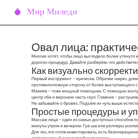
Овал лица: практич
Многие хотят, чтобы лицо выглядело более утянуто и
дорогих процедур. Давайте разберём, что действите
Как визуально скоррект
Первый инструмент – прическа. Обрезки «каре», дли
противоположную сторону от более выступающего ск
Макияж – тоже мощный помощник. С помощью контури
центр лба и верхнюю часть скул. Главное – растушев
Не забывайте о бровях. Подъём их чуть выше естест
Простые процедуры и у
Массаж лица – один из самых доступных способов п
минуты утром и вечером. Гуа‑ша или роллеры усил
Для тех, кто готов инвестировать, есть безоперацион
даёт заметный результат без простоев.