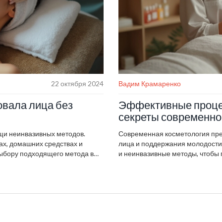
22 октября 2024
Вадим Крамаренко
вала лица без
Эффективные процед
секреты современно
ощи неинвазивных методов.
Современная косметология пре
ах, домашних средствах и
лица и поддержания молодости 
выбору подходящего метода в
и неинвазивные методы, чтобы
ь здорового образа жизни и
способ. Советы по уходу за ко
ктическое руководство для тех,
делают материал полезным ис
шательства.
безопасности и эффективности 
осознанное решение.