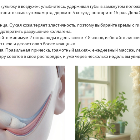
улыбку в воздухе»: улыбнитесь, удерживая губы в замкнутом положе
вытяните язык к уголкам рта, держите 5 секунд, повторите 15 раз. Д
лнца. Сухая кожа теряет эластичность, поэтому выбирайте кремы с г
дотвратить разрушение коллагена.
те минимум 2 литра воды в день, спите 7‑8 часов, избегайте лишних
ет шею и делает овал более изящным.
ля. Правильная прическа, грамотный макияж, ежедневный массаж, лег
ру советов в свой распорядок, и уже через несколько недель вы увид