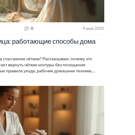
0
4 мая 2025
лица: работающие способы дома
ца стал менее чётким? Рассказываю, почему это
гает вернуть чёткие контуры без посещения
тые правила ухода, рабочие домашние техники,
родукты, которые можно попробовать уже сегодня.
. Читайте, чтобы не тратить время зря на