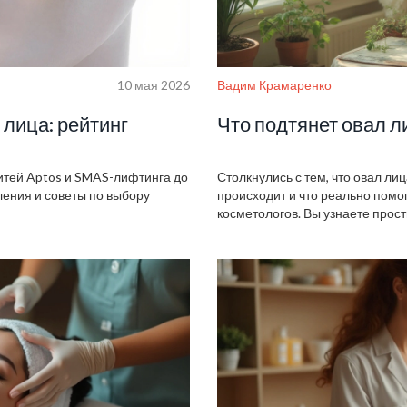
10 мая 2026
Вадим Крамаренко
 лица: рейтинг
Что подтянет овал 
нитей Aptos и SMAS-лифтинга до
Столкнулись с тем, что овал ли
ения и советы по выбору
происходит и что реально помо
косметологов. Вы узнаете прос
полезные привычки и топовые п
Всё понятно, по делу и без воды
бесполезные советы.