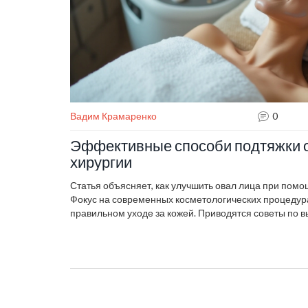
Вадим Крамаренко
0
Эффективные способи подтяжки о
хирургии
Статья объясняет, как улучшить овал лица при пом
Фокус на современных косметологических процедур
правильном уходе за кожей. Приводятся советы по 
зависимости от типа кожи и возраста. Обсуждает рол
правильного питания в поддержании результата. Пра
кто хочет выглядеть моложе без хирургического вме