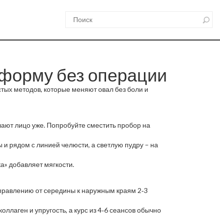
 форму без операции
стых методов, которые меняют овал без боли и
лают лицо уже. Попробуйте сместить пробор на
и рядом с линией челюсти, а светлую пудру – на
а» добавляет мягкости.
аправлению от середины к наружным краям 2‑3
оллаген и упругость, а курс из 4‑6 сеансов обычно