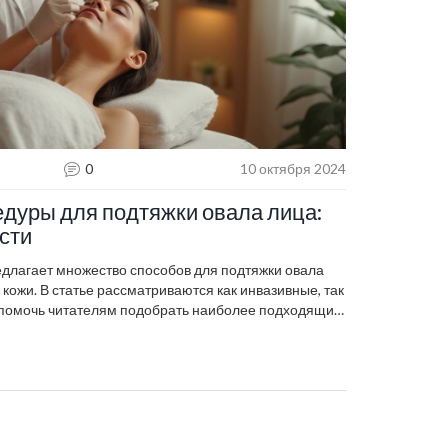
0
10 октября 2024
уры для подтяжки овала лица:
сти
длагает множество способов для подтяжки овала
кожи. В статье рассматриваются как инвазивные, так
 помочь читателям подобрать наиболее подходящий
жей после процедур и важные факты о каждой технике
точником информации. Особое внимание уделяется
различных методов, что позволяет принять