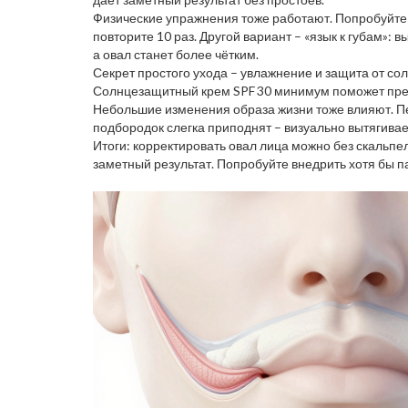
Физические упражнения тоже работают. Попробуйте «
повторите 10 раз. Другой вариант – «язык к губам»: 
а овал станет более чётким.
Секрет простого ухода – увлажнение и защита от со
Солнцезащитный крем SPF 30 минимум поможет пре
Небольшие изменения образа жизни тоже влияют. Пей
подбородок слегка приподнят – визуально вытягива
Итоги: корректировать овал лица можно без скальпе
заметный результат. Попробуйте внедрить хотя бы па