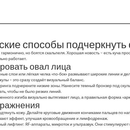
еские способы подчеркнуть
 гармонично, но боятся скальпеля. Хорошая новость – есть куча про
льно работает.
ировать овал лица
нные слои или лёгкая челка «по‑бок» размывают широкие линии и де
улы – это сразу создаёт визуальный баланс.
нга подчеркните низкие зоны. Нанесите темный бронзер под скулы 
ать, чтобы не было резких линий.
венного изгиба визуально вытягивает лицо, а правильная форма «арк
пражнения
одтянуть кожу. Делайте круговые движения кончиками пальцев по н
ивают эффект, улучшая кровообращение и лимфодренаж.
ный лифтинг: RF‑аппараты, микроток и ультразвук. Они стимулируют к