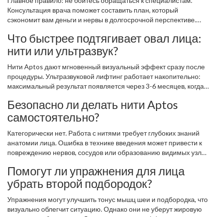
Главное правило: не бойтесь обращаться к специалистам.
Консультация врача поможет составить план, который
сэкономит вам деньги и нервы в долгосрочной перспективе.
Помните, что овал лица - это инвестиция в уверенность. И она
Что быстрее подтягивает овал лица:
всегда окупается.
нити или ультразвук?
Нити Aptos дают мгновенный визуальный эффект сразу после
процедуры. Ультразвуковой лифтинг работает накопительно:
максимальный результат появляется через 3-6 месяцев, когда
формируется новый коллаген.
Безопасно ли делать нити Aptos
самостоятельно?
Категорически нет. Работа с нитями требует глубоких знаний
анатомии лица. Ошибка в технике введения может привести к
повреждению нервов, сосудов или образованию видимых узлов
под кожей. Доверяйте только сертифицированным врачам.
Помогут ли упражнения для лица
убрать второй подбородок?
Упражнения могут улучшить тонус мышц шеи и подбородка, что
визуально облегчит ситуацию. Однако они не уберут жировую