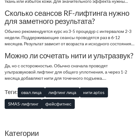
ткань или избыток кожи. Для значительного эффекта нужны
аппаратные методики или липосакция.
Сколько сеансов RF-лифтинга нужно
для заметного результата?
Обычно рекомендуется курс из 3-5 процедур с интервалом 2-3
недели. Поддерживающие сеансы проводятся раз в 6-12
месяцев. Результат зависит от возраста и исходного состояния
кожи.
Можно ли сочетать нити и ультразвук?
Да, но с осторожностью. Обычно сначала проводят
ультразвуковой лифтинг для общего уплотнения, а через 1-2
месяца добавляют нити для точечного подъема.
Одновременное выполнение этих процедур не рекомендуется
из-за риска перегрева тканей.
Теги:
овал лица
лифтинг лица
нити aptos
SMAS-лифтинг
фейсфитнес
Категории