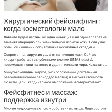
Хирургический фейслифтинг:
когда косметологии мало
Давайте будем честны: ни одна инъекция и ни один аппарат не
заменят операцию при значительном избытке кожи. Если у вас
большой «кошачий лоб», глубокие носогубные складки и
выраженный платизмальный спуск (опущение шеи), то
Современная хирургия ушла от натяжения кожи. Сейчас
хирургический фейслифтинг
остается
единственным методом
хирурги работают с глубинными слоями (SMAS-plasty),
радикальной коррекции овала лица
.
перемещая ткани на место и удаляя излишки жира. Кожа затем
свободно укладывается поверх нового каркаса. Это дает
Минусы очевидны: наркоз, риск осложнений, длительный
естественный вид и длительность результата до 10-15 лет.
реабилитационный период (до месяца) и высокая стоимость.
Но если цель - кардинальное омоложение, альтернатив нет.
Фейсфитнес и массаж:
поддержка изнутри
Многие недооценивают силу собственных мышц. Лицо состоит