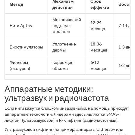
Механизм
Срок
Метод
Восста
действия
эффекта
Механический
12-24
Нити Aptos
подъем +
7-14 дн
месяца
коллаген
Уплотнение
18-36
Биостимуляторы
1-3 дня
дермы
месяцев
Филлеры
Коррекция
6-12
1-2 дня
(гиалурон)
объема
месяцев
Аппаратные методики:
ультразвук и радиочастота
Если нити кажутся слишком инвазивными, на помощь приходят
аппаратные технологии. Лидерами здесь являются
SMAS-
лифтинг
(ультразвуковой) и
RF-лифтинг
(радиочастотный).
Ультразвуковой лифтинг
(например, аппараты
Ultherapy или