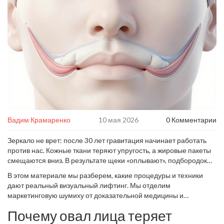
Вадим Крамаренко
10 мая 2026
0 Комментарии
Зеркало не врет: после 30 лет гравитация начинает работать
против нас. Кожные ткани теряют упругость, а жировые пакеты
смещаются вниз. В результате щеки «оплывают», подбородок
становится мягким, а шея кажется короткой. Вы хотите знать,
В этом материале мы разберем, какие процедуры и техники
что действительно работает? Не кремы с громкими названиями,
дают реальный визуальный лифтинг. Мы отделим
а методы, воздействующие на глубокие слои кожи.
маркетинговую шумиху от доказательной медицины и
эстетической практики. Здесь нет места обещаниям «возврата
Почему овал лица теряет
молодости за один день». Есть только факты, анатомия и опыт.