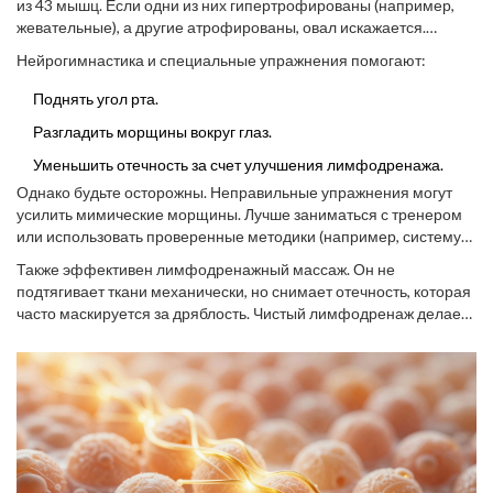
из 43 мышц. Если одни из них гипертрофированы (например,
жевательные), а другие атрофированы, овал искажается.
Фейсфитнес
- это комплекс упражнений, направленных на
Нейрогимнастика и специальные упражнения помогают:
укрепление мышечного корсета лица.
Поднять угол рта.
Разгладить морщины вокруг глаз.
Уменьшить отечность за счет улучшения лимфодренажа.
Однако будьте осторожны. Неправильные упражнения могут
усилить мимические морщины. Лучше заниматься с тренером
или использовать проверенные методики (например, систему
Юлии Зайцевой или Май Лин). Регулярность - ключ к успеху. 15
Также эффективен
лимфодренажный массаж
.
Он не
минут в день дают лучший результат, чем час раз в неделю.
подтягивает ткани механически, но снимает отечность, которая
часто маскируется за дряблость. Чистый лимфодренаж делает
лицо свежим и уменьшает объемы щек.