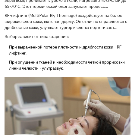
Superficial
) проникает глубоко в ткани, нагревая SMAS-слой до
65-70°C. Этот термический ожог запускает процесс
ремоделирования: старые волокна сворачиваются, а новые
RF-лифтинг
(MultiPolar RF, Thermage) воздействует на более
образуются плотнее. Результат накапливается постепенно, пик
широкие слои кожи, включая дерму. Он отлично справляется с
приходится на 3-6 месяц после процедуры.
дряблостью кожи, улучшает тургор и слегка подтягивает
контуры. Однако его способность значительно изменить
Выбор зависит от типа старения:
геометрию лица (поднять брови или убрать брыли) ограничена
по сравнению с ультразвуком или нитями.
При выраженной потере плотности и дряблости кожи - RF-
лифтинг.
При опущении тканей и необходимости четкой прорисовки
линии челюсти - ультразвук.