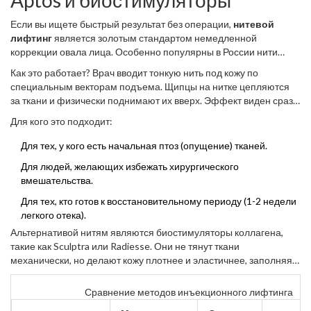
Aptos и биостимуляторы
Если вы ищете быстрый результат без операции,
нитевой
лифтинг
является
золотым стандартом немедленной
коррекции овала лица
.
Особенно популярны в России нити
Aptos
, которые
представляют собой мононити с
Как это работает? Врач вводит тонкую нить под кожу по
микрощипцами или конусами для фиксации тканей
.
специальным векторам подъема. Щипцы на нитке цепляются
за ткани и физически поднимают их вверх. Эффект виден сразу.
Кроме того, нить стимулирует выработку собственного
Для кого это подходит:
коллагена, что дает долгосрочный эффект уплотнения.
Для тех, у кого есть начальная птоз (опущение) тканей.
Для людей, желающих избежать хирургического
вмешательства.
Для тех, кто готов к восстановительному периоду (1-2 недели
легкого отека).
Альтернативой нитям являются
биостимуляторы коллагена
,
такие как
Sculptra или Radiesse
.
Они не тянут ткани
механически, но делают кожу плотнее и эластичнее, заполняя
объем изнутри. Это более мягкий, но постепенный метод
улучшения овала.
Сравнение методов инъекционного лифтинга