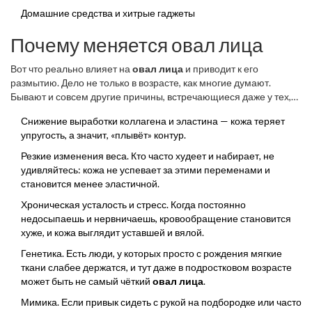
Домашние средства и хитрые гаджеты
Почему меняется овал лица
Вот что реально влияет на
овал лица
и приводит к его
размытию. Дело не только в возрасте, как многие думают.
Бывают и совсем другие причины, встречающиеся даже у тех,
кому нет и тридцати.
Снижение выработки коллагена и эластина — кожа теряет
упругость, а значит, «плывёт» контур.
Резкие изменения веса. Кто часто худеет и набирает, не
удивляйтесь: кожа не успевает за этими переменами и
становится менее эластичной.
Хроническая усталость и стресс. Когда постоянно
недосыпаешь и нервничаешь, кровообращение становится
хуже, и кожа выглядит уставшей и вялой.
Генетика. Есть люди, у которых просто с рождения мягкие
ткани слабее держатся, и тут даже в подростковом возрасте
может быть не самый чёткий
овал лица
.
Мимика. Если привык сидеть с рукой на подбородке или часто