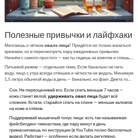
Полезные привычки и лайфхаки
Мечтаешь о чётком
овалe лица
? Придётся не только мазаться
кремами, но и пересмотреть пару ежедневных привычек.
Начнём с самого простого — как ты сидишь за компом и спишь.
Бесконечный взгляд в смартфон с опущенной головой
Питьевой режим — отдельная тема. Если банально не пить
буквально формирует второй подбородок. Держи экран чуть
воду, лицо с утра всегда отёкшее и чёткости не видать. Минимум
выше, а шею не заламывай — да, даже лёжа в кровати.
1,5 литра обычной воды в день — банально, но факт. Диета тоже
влияет: избыток соли и сахара приводит к задержке жидкости, а
Сон. Не переоценивай его. Если спать меньше 7 часов —
контуров лица не добавляет.
кожа станет вялой,
удерживать овал лица
будет всё
сложнее. Кстати, старайся спать на спине — меньше заломов
на коже и отёков.
Поддерживай мышечный тонус лица: есть так называемая
фейсбилдинг-гимнастика, где пару минут в день
гримасничаешь по инструкции (в YouTube полно бесплатных
видео). Работает — особенно если делать регулярно.