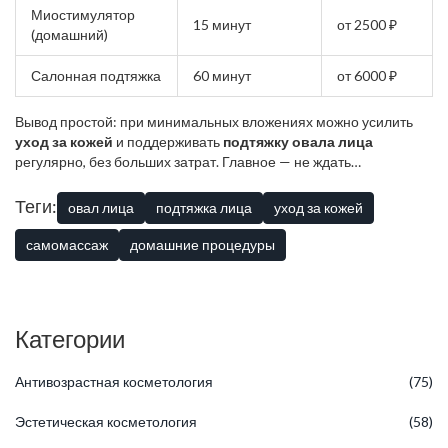
Миостимулятор
15 минут
от 2500 ₽
(домашний)
Салонная подтяжка
60 минут
от 6000 ₽
Вывод простой: при минимальных вложениях можно усилить
уход за кожей
и поддерживать
подтяжку овала лица
регулярно, без больших затрат. Главное — не ждать
волшебства, а подбирать средства и гаджеты под свой тип кожи
и бюджет.
Теги:
овал лица
подтяжка лица
уход за кожей
самомассаж
домашние процедуры
Категории
Антивозрастная косметология
(75)
Эстетическая косметология
(58)