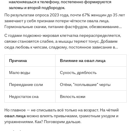
наклоняешься к телефону, постепенно формируются
заломы и второй подбородок.
По результатам опроса 2023 года, почти 67% женщин до 35 лет
замечают у себя признаки потери чёткости овала лица.
Гормональные скачки, питание фастфудом, обезвоживание
только усиливают этот процесс.
С годами подкожно-жировая клетчатка перераспределяется,
связки становятся слабее, а мышцы теряют тонус. Добавим
сюда любовь к чипсам, сладкому, постоянное зависание в
телефоне — и вот почему четкий
овал лица
постепенно
превращается в размытый контур.
Причина
Влияние на овал лица
Мало воды
Сухость, дряблость
Переедание соли
Отёки, "поплывшие" черты
Недостаток сна
Вялость кожи
Но главное — не списывать всё только на возраст. На чёткий
овал лица
можно влиять привычками, грамотным уходом и
упражнениями. Как? Поговорим дальше.