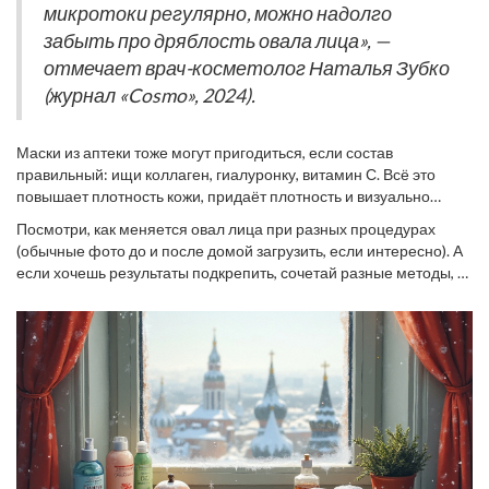
следуй инструкции, иначе можно получить раздражение или
микротоки регулярно, можно надолго
дискомфорт.
забыть про дряблость овала лица», —
отмечает врач-косметолог Наталья Зубко
(журнал «Cosmo», 2024).
Маски из аптеки тоже могут пригодиться, если состав
правильный: ищи коллаген, гиалуронку, витамин С. Всё это
повышает плотность кожи, придаёт плотность и визуально
делает
подтяжку лица
заметнее после курса из 8-10 масок.
Посмотри, как меняется овал лица при разных процедурах
(обычные фото до и после домой загрузить, если интересно). А
если хочешь результаты подкрепить, сочетай разные методы, и
не жди волшебства через неделю. Стабильность — вот ключ ко
всему.