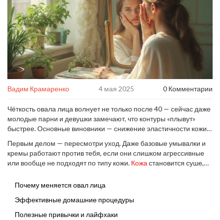
Вадим Крамаренко
4 мая 2025
0 Комментарии
Чёткость овала лица волнует не только после 40 — сейчас даже
молодые парни и девушки замечают, что контуры «плывут»
быстрее. Основные виновники — снижение эластичности кожи,
постоянные переживания, питание на бегу и бодрствование до
Первым делом — пересмотри уход. Даже базовые умывалки и
полуночи. Нет, магии тут не будет, но кое-что реально можно
кремы работают против тебя, если они слишком агрессивные
сделать без дорогих салонов.
или вообще не подходят по типу кожи.
Кожа
становится суше,
теряет тонус — это видно и на скулах, и по линии подбородка.
Попробуй лёгкие массирующие движения при нанесении
Почему меняется овал лица
крема: не жалей 30 секунд утром и вечером, это реально
Эффективные домашние процедуры
работает на тонус.
Полезные привычки и лайфхаки