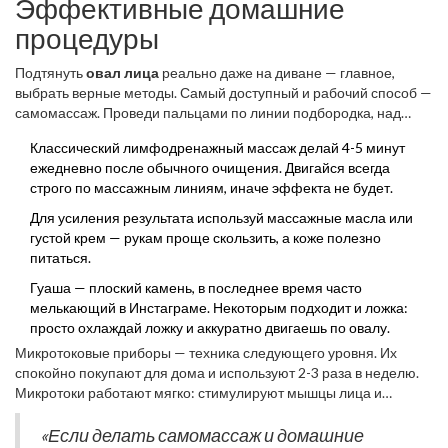
Эффективные домашние
процедуры
Подтянуть
овал лица
реально даже на диване — главное,
выбрать верные методы. Самый доступный и рабочий способ —
самомассаж. Проведи пальцами по линии подбородка, над
скулами, по овалу лица, легко надавливая. Это улучшает
Классический лимфодренажный массаж делай 4-5 минут
кровообращение, запускает лимфоток и помогает убрать
ежедневно после обычного очищения. Двигайся всегда
лёгкие отёки утром.
строго по массажным линиям, иначе эффекта не будет.
Для усиления результата используй массажные масла или
густой крем — рукам проще скользить, а коже полезно
питаться.
Гуаша — плоский камень, в последнее время часто
мелькающий в Инстаграме. Некоторым подходит и ложка:
просто охлаждай ложку и аккуратно двигаешь по овалу.
Микротоковые приборы — техника следующего уровня. Их
спокойно покупают для дома и используют 2-3 раза в неделю.
Микротоки работают мягко: стимулируют мышцы лица и
улучшают эластичность кожи. Круто, что уже после месяца есть
видимый эффект. Но тут важно не переборщить — строго
«Если делать самомассаж и домашние