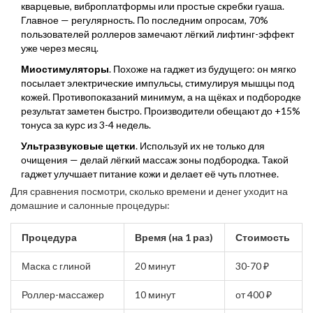
кварцевые, виброплатформы или простые скребки гуаша.
Главное — регулярность. По последним опросам, 70%
пользователей роллеров замечают лёгкий лифтинг-эффект
уже через месяц.
Миостимуляторы
. Похоже на гаджет из будущего: он мягко
посылает электрические импульсы, стимулируя мышцы под
кожей. Противопоказаний минимум, а на щёках и подбородке
результат заметен быстро. Производители обещают до +15%
тонуса за курс из 3-4 недель.
Ультразвуковые щетки
. Используй их не только для
очищения — делай лёгкий массаж зоны подбородка. Такой
гаджет улучшает питание кожи и делает её чуть плотнее.
Для сравнения посмотри, сколько времени и денег уходит на
домашние и салонные процедуры:
Процедура
Время (на 1 раз)
Стоимость
Маска с глиной
20 минут
30-70 ₽
Роллер-массажер
10 минут
от 400 ₽