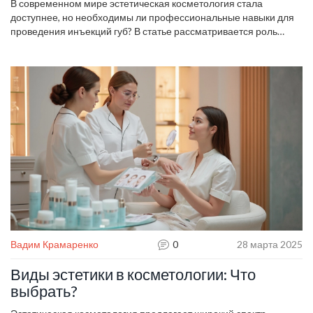
В современном мире эстетическая косметология стала
доступнее, но необходимы ли профессиональные навыки для
проведения инъекций губ? В статье рассматривается роль
медицинского образования в безопасном и успешном
выполнении этой процедуры. Рассмотрим юридические и
медицинские аспекты, влияющие на выбор специалиста.
Читатели узнают о возможных рисках проведения инъекций в
домашних условиях без должной подготовки.
Вадим Крамаренко
0
28 марта 2025
Виды эстетики в косметологии: Что
выбрать?