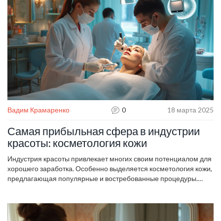
специализированных процедур в улучшении состояния кожи.
Вадим Крамаренко
0
18 марта 2025
Самая прибыльная сфера в индустрии
красоты: косметология кожи
Индустрия красоты привлекает многих своим потенциалом для
хорошего заработка. Особенно выделяется косметология кожи,
предлагающая популярные и востребованные процедуры.
Рассматриваем, какие услуги в этой сфере приносят
максимальные доходы. Советы для начинающих специалистов
ищут своё место в бизнесе красоты. Исследуем интересные
факты, которые помогут понять значимость и прибыльность