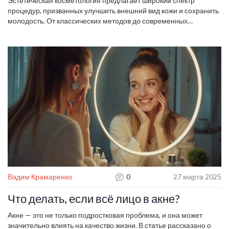
Эстетическая косметология предлагает широкий спектр
процедур, призванных улучшить внешний вид кожи и сохранить
молодость. От классических методов до современных
технологий, каждый может найти идеальное решение для себя.
В статье рассматриваются разные виды эстетики, их
особенности и преимущества. Узнайте, какие процедуры будут
наиболее эффективны именно для вас. Сделайте первый шаг к
здоровой и сияющей коже.
Вадим Крамаренко
0
27 марта 2025
Что делать, если всё лицо в акне?
Акне — это не только подростковая проблема, и она может
значительно влиять на качество жизни. В статье рассказано о