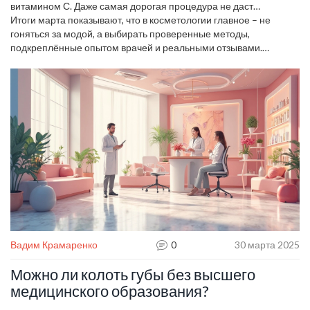
витамином С. Даже самая дорогая процедура не даст
результата без правильного ежедневного ухода.
Итоги марта показывают, что в косметологии главное – не
гоняться за модой, а выбирать проверенные методы,
подкреплённые опытом врачей и реальными отзывами.
Подписывайтесь, держите руку на пульсе красоты и
применяйте полученные знания в своей routine.
Вадим Крамаренко
0
30 марта 2025
Можно ли колоть губы без высшего
медицинского образования?