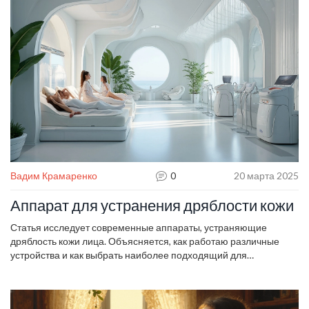
кожей в этот период.
Вадим Крамаренко
0
20 марта 2025
Аппарат для устранения дряблости кожи
Статья исследует современные аппараты, устраняющие
дряблость кожи лица. Объясняется, как работаю различные
устройства и как выбрать наиболее подходящий для
максимального эффекта. Читатели узнают о популярных
методах, таких как радиочастотный лифтинг и ультразвуковая
терапия. Советы по уходу за кожей после процедур помогут