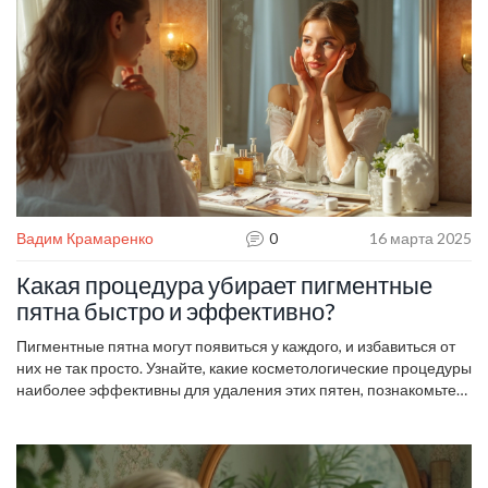
косметологических услуг.
Вадим Крамаренко
0
16 марта 2025
Какая процедура убирает пигментные
пятна быстро и эффективно?
Пигментные пятна могут появиться у каждого, и избавиться от
них не так просто. Узнайте, какие косметологические процедуры
наиболее эффективны для удаления этих пятен, познакомьтесь
с лучшими методами и выберите подходящий вашему типу
кожи способ борьбы с гиперпигментацией. Подробности о
популярных процедурах, их преимуществах и возможных
побочных эффектах внутри статьи.