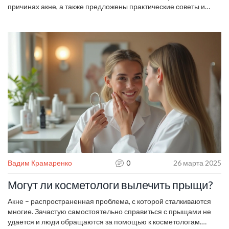
причинах акне, а также предложены практические советы и
методы лечения, которые помогут улучшить состояние кожи. От
базового ухода до современных процедур и лайфхаков — здесь
всё, что нужно знать о борьбе с этой неприятностью. Узнайте,
как сделать кожу здоровее с помощью простых шагов и
медицинских рекомендаций.
Вадим Крамаренко
0
26 марта 2025
Могут ли косметологи вылечить прыщи?
Акне – распространенная проблема, с которой сталкиваются
многие. Зачастую самостоятельно справиться с прыщами не
удается и люди обращаются за помощью к косметологам.