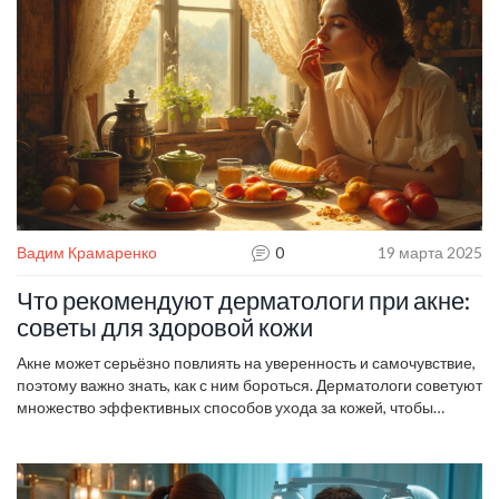
сохранить долгосрочные результаты. Это обязательное чтение
для тех, кто ищет эффективные решения для омоложения.
Вадим Крамаренко
0
19 марта 2025
Что рекомендуют дерматологи при акне:
советы для здоровой кожи
Акне может серьёзно повлиять на уверенность и самочувствие,
поэтому важно знать, как с ним бороться. Дерматологи советуют
множество эффективных способов ухода за кожей, чтобы
минимизировать воспаления и улучшить общее состояние
эпидермиса. В статье рассматриваются привычки, которые
могут помочь в борьбе с акне, и ошибки, которых стоит избегать.
Узнайте всё о роли питания, правильного очищения и