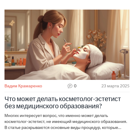
методы, уделяя особое внимание лазерной косметологии, и
раскроем, как правильно ухаживать за кожей вокруг глаз.
Узнайте, какие процедуры работают эффективнее всего, чтобы
добиться свежего и молодого вида.
Вадим Крамаренко
0
23 марта 2025
Что может делать косметолог-эстетист
без медицинского образования?
Многих интересует вопрос, что именно может делать
косметолог-эстетист, не имеющий медицинского образования.
В статье раскрываются основные виды процедур, которые
такие специалисты могут проводить, а также ограничения в их