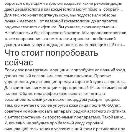
красивые результаты в Инстаграме.
бороться с прыщами в зрелом возрасте, какие рекомендации
дают дерматологи и как косметологи могут помочь, собрали
самые практичные лайфхаки. Читатели получили простые
Для тех, кто хочет подтянуть кожу, мы подготовили обзоры
шаги: правильное очищение, питание, возможно, лазерные
лучших методов – от лазерной косметологии до аппаратов
процедуры.
радиочастотного лифтинга. Вы узнаете, сколько времени
требуется на заживление после лазера и какие процедуры
Не обошлось и без вопросов о бюджете. Мы проанализировали,
реально работают без риска.
какие направления в косметологии приносят наибольший
доход, и какие услуги подходят новичкам, желающим выйти в
Что стоит попробовать
бизнес красоты.
сейчас
Если у вас под глазами морщинки, попробуйте домашний уход,
дополненный лазерными сеансами в клинике. Простые
упражнения, увлажняющие кремы и короткий курс лазера могут
дать быстрый результат.
Для снижения пигментации – фракционный IPL или химический
пилинг. Оба метода эффективно осветляют пятна, а
восстановительный уход после процедуры ускорит процесс.
Тем, кто мечтает о более упругой коже лица после 40‑50 лет,
советуем комбинировать аппараты радиочастотного лифтинга
с антивозрастными сывороточными препаратами. Такой микс
часто дает видимый эффект уже после нескольких сеансов.
И, конечно, не забудьте про базовый уход: хороший
очищающий гель, тоник и увлажняющий крем с ретинолом или