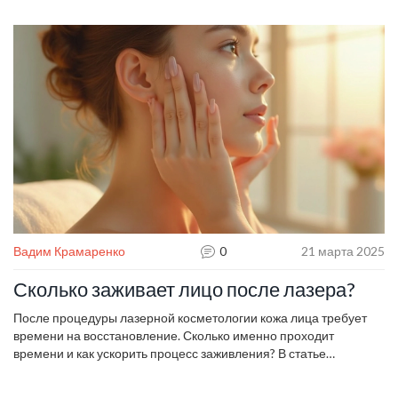
деятельности. Обсуждаются различные косметические услуги,
уход за кожей лица и проведение процедур расслабления.
Читатель узнает о важности выбора квалифицированного
мастера и способах оценки его навыков.
Вадим Крамаренко
0
21 марта 2025
Сколько заживает лицо после лазера?
После процедуры лазерной косметологии кожа лица требует
времени на восстановление. Сколько именно проходит
времени и как ускорить процесс заживления? В статье
рассмотрим основные этапы и факторы, влияющие на
восстановление, а также дадим полезные советы по уходу за