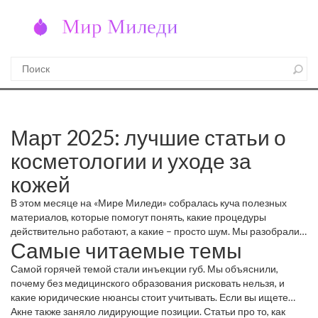
Март 2025: лучшие статьи о
косметологии и уходе за
кожей
В этом месяце на «Мире Миледи» собралась куча полезных
материалов, которые помогут понять, какие процедуры
действительно работают, а какие – просто шум. Мы разобрали
Самые читаемые темы
вопросы от инъекций губ без диплома до способов разгладить
морщины под глазами. Всё, что вам нужно знать, чтобы делать
Самой горячей темой стали инъекции губ. Мы объяснили,
осознанный выбор в сфере красоты.
почему без медицинского образования рисковать нельзя, и
какие юридические нюансы стоит учитывать. Если вы ищете
специалиста – ищите диплом и сертификаты, а не только
Акне также заняло лидирующие позиции. Статьи про то, как