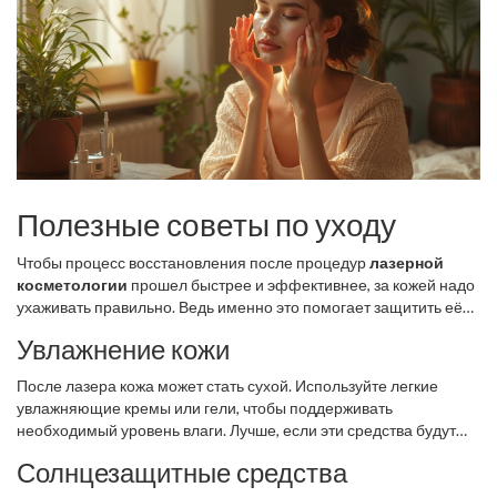
Полезные советы по уходу
Чтобы процесс восстановления после процедур
лазерной
косметологии
прошел быстрее и эффективнее, за кожей надо
ухаживать правильно. Ведь именно это помогает защитить её
от возможных осложнений и добиться наилучшего результата.
Увлажнение кожи
После лазера кожа может стать сухой. Используйте легкие
увлажняющие кремы или гели, чтобы поддерживать
необходимый уровень влаги. Лучше, если эти средства будут
содержать алоэ вера или гиалуроновую кислоту — они
Солнцезащитные средства
помогают успокоить и восстановить кожу.