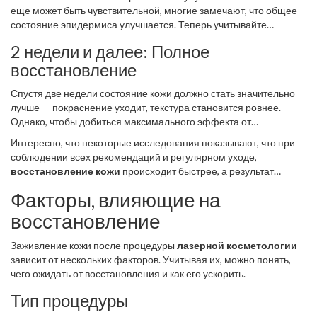
еще может быть чувствительной, многие замечают, что общее
состояние эпидермиса улучшается. Теперь учитывайте
необходимость использовать
уход за кожей
, подходящий
2 недели и далее: Полное
именно вашему типу кожи.
восстановление
Спустя две недели состояние кожи должно стать значительно
лучше — покраснение уходит, текстура становится ровнее.
Однако, чтобы добиться максимального эффекта от
процедуры, важно придерживаться всех рекомендаций вашего
Интересно, что некоторые исследования показывают, что при
косметолога и продолжать использовать защиту от солнца.
соблюдении всех рекомендаций и регулярном уходе,
восстановление кожи
происходит быстрее, а результат
долгосрочно сохраняет улучшения.
Факторы, влияющие на
восстановление
Заживление кожи после процедуры
лазерной косметологии
зависит от нескольких факторов. Учитывая их, можно понять,
чего ожидать от восстановления и как его ускорить.
Тип процедуры