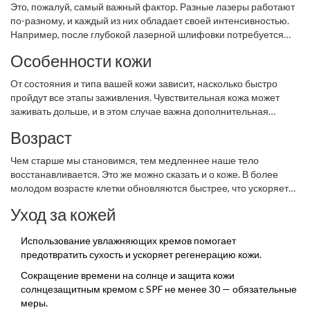
Это, пожалуй, самый важный фактор. Разные лазеры работают
по-разному, и каждый из них обладает своей интенсивностью.
Например, после глубокой лазерной шлифовки потребуется
больше времени на восстановление, чем после легкого
Особенности кожи
пилинга.
От состояния и типа вашей кожи зависит, насколько быстро
пройдут все этапы заживления. Чувствительная кожа может
заживать дольше, и в этом случае важна дополнительная
забота. Нормальная и жирная кожа, как правило,
Возраст
восстанавливаются быстрее.
Чем старше мы становимся, тем медленнее наше тело
восстанавливается. Это же можно сказать и о коже. В более
молодом возрасте клетки обновляются быстрее, что ускоряет
заживление.
Уход за кожей
Использование увлажняющих кремов помогает
предотвратить сухость и ускоряет регенерацию кожи.
Сокращение времени на солнце и защита кожи
солнцезащитным кремом с SPF не менее 30 — обязательные
меры.