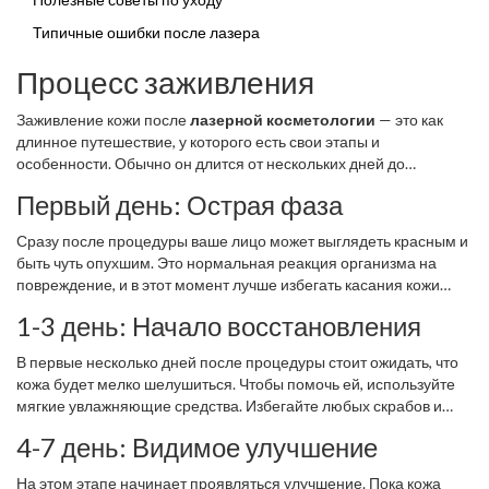
Типичные ошибки после лазера
Процесс заживления
Заживление кожи после
лазерной косметологии
— это как
длинное путешествие, у которого есть свои этапы и
особенности. Обычно он длится от нескольких дней до
нескольких недель, в зависимости от интенсивности процедуры
Первый день: Острая фаза
и типа кожи.
Сразу после процедуры ваше лицо может выглядеть красным и
быть чуть опухшим. Это нормальная реакция организма на
повреждение, и в этот момент лучше избегать касания кожи
руками. Чистые салфетки способны помочь в этот период,
1-3 день: Начало восстановления
убирая лишнюю влагу или выделения.
В первые несколько дней после процедуры стоит ожидать, что
кожа будет мелко шелушиться. Чтобы помочь ей, используйте
мягкие увлажняющие средства. Избегайте любых скрабов и
ирритантов. Важно также ограничить пребывание на солнце, так
4-7 день: Видимое улучшение
как это может ухудшить состояние кожи.
На этом этапе начинает проявляться улучшение. Пока кожа