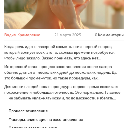
Вадим Крамаренко
21 марта 2025
0 Комментарии
Когда речь идет о лазерной косметологии, первый вопрос,
который волнует всех, это то, сколько времени потребуется,
чтобы лицо зажило. Важно понимать, что здесь нет
универсального ответа. Все зависит от типа процедуры,
Интересный факт: процесс восстановления после лазера
состояния вашей кожи и личных особенностей организма.
обычно длится от нескольких дней до нескольких недель. Да,
это большой промежуток, но такие процедуры, как
фракционный лазер, могут буквально «перезапустить» вашу
Для многих людей после процедуры первое время возникает
кожу, улучшая текстуру и тон.
покраснение и небольшая отечность. Это нормально. Главное
— не забывать увлажнять кожу и, по возможности, избегать
солнечных лучей. Используйте солнцезащитный крем с
высоким фактором защиты, ведь после лазера кожа становится
Процесс заживления
особенно чувствительной.
Факторы, влияющие на восстановление
Полезные советы по уходу