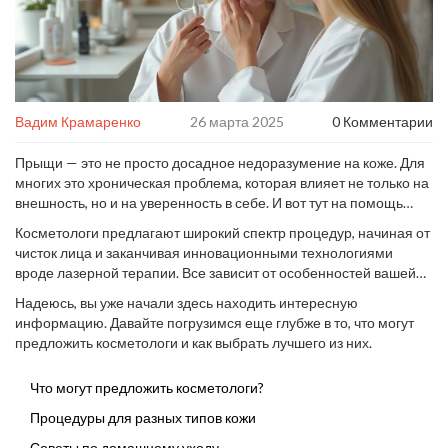
Вадим Крамаренко
26 марта 2025
0 Комментарии
Прыщи — это не просто досадное недоразумение на коже. Для
многих это хроническая проблема, которая влияет не только на
внешность, но и на уверенность в себе. И вот тут на помощь
приходят косметологи. Но могут ли они действительно помочь?
Косметологи предлагают широкий спектр процедур, начиная от
чисток лица и заканчивая инновационными технологиями
вроде лазерной терапии. Все зависит от особенностей вашей
кожи. Важно помнить, что универсального решения не
Надеюсь, вы уже начали здесь находить интересную
существует. Вот почему перед походом к специалисту стоит
информацию. Давайте погрузимся еще глубже в то, что могут
выяснить, какие процедуры подходят именно вам.
предложить косметологи и как выбрать лучшего из них.
Что могут предложить косметологи?
Процедуры для разных типов кожи
Советы по домашнему уходу