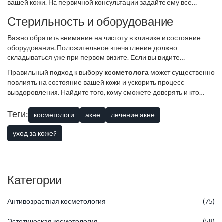
вашей кожи. На первичной консультации задайте ему все
интересующие вопросы и посмотрите, насколько детально он к
Стерильность и оборудование
вам относится. Если специалист советует специфические
процедуры или средства, попросите аргументировать, почему
Важно обратить внимание на чистоту в клинике и состояние
именно они подойдут вам.
оборудования. Положительное впечатление должно
складываться уже при первом визите. Если вы видите
неопрятность и неаккуратность на рабочем месте, то лучше
Правильный подход к выбору
косметолога
может существенно
воздержаться от услуг такого специалиста.
повлиять на состояние вашей кожи и ускорить процесс
выздоровления. Найдите того, кому сможете доверять и кто
поможет сказать «прощай» акне навсегда.
Теги:
косметологи
акне
лечение акне
уход за кожей
Категории
Антивозрастная косметология
(75)
Эстетическая косметология
(58)