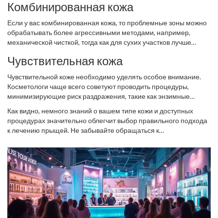
Комбинированная кожа
питательные маски, чтобы поддерживать баланс влаги в коже.
Если у вас комбинированная кожа, то проблемные зоны можно
обрабатывать более агрессивными методами, например,
механической чисткой, тогда как для сухих участков лучше
подойдут более щадящие процедуры.
Чувствительная кожа
Чувствительной коже необходимо уделять особое внимание.
Косметологи чаще всего советуют проводить процедуры,
минимизирующие риск раздражения, такие как энзимные
пилинги и маски с успокаивающими компонентами.
Как видно, немного знаний о вашем типе кожи и доступных
процедурах значительно облегчит выбор правильного подхода
к лечению прыщей. Не забывайте обращаться к
сертифицированным специалистам, чтобы избежать
потенциальных проблем.