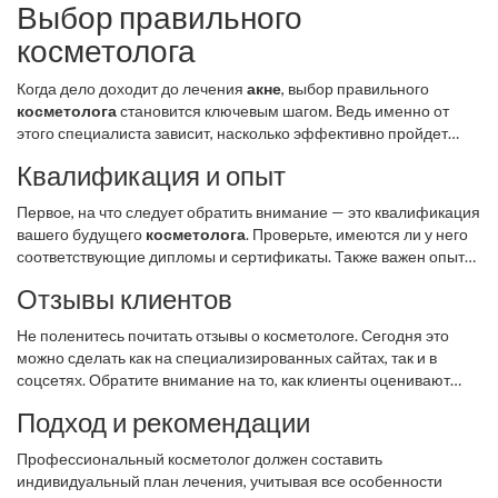
Выбор правильного
кожи.
косметолога
Когда дело доходит до лечения
акне
, выбор правильного
косметолога
становится ключевым шагом. Ведь именно от
этого специалиста зависит, насколько эффективно пройдет
лечение и какие результаты вы получите. Поэтому подходить к
Квалификация и опыт
этому выбору стоит с умом.
Первое, на что следует обратить внимание — это квалификация
вашего будущего
косметолога
. Проверьте, имеются ли у него
соответствующие дипломы и сертификаты. Также важен опыт
работы. Желательно, чтобы у специалиста был опыт работы с
Отзывы клиентов
проблемной кожей и конкретно с
лечение акне
. Так вы будете
уверены в его профессионализме.
Не поленитесь почитать отзывы о косметологе. Сегодня это
можно сделать как на специализированных сайтах, так и в
соцсетях. Обратите внимание на то, как клиенты оценивают
состояние своей кожи после посещения данного специалиста.
Подход и рекомендации
Как правило, хорошие косметологи имеют положительную
репутацию.
Профессиональный косметолог должен составить
индивидуальный план лечения, учитывая все особенности