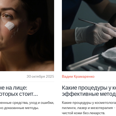
30 октября 2025
Вадим Крамаренко
не на лице:
Какие процедуры у 
оторых стоит
эффективные методы
ренные средства, уход и ошибки,
Какие процедуры у косметолога
чно доказанные методы.
пилинги, лазер и мезотерапия -
чистой кожи без лекарств.