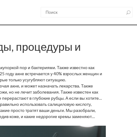
ды, процедуры и
акупоркой пор и бактериями
. Также известно как
2025 году акне встречается у 40% взрослых женщин и
орые только усугубляют ситуацию.
ючая акне, и может назначать лекарства
. Также
ожи, но не лечит заболевания
. Также известен как
 перерастают в глубокие рубцы. А если вы хотите
 правильно использовать салициловую кислоту,
ыработку меланина и вызывают тёмные пятна
. Без
акие просто тратят ваши деньги. Мы разобрали,
вредив коже, и какие недорогие кремы заменяют
а. Что действительно помогает — вы найдёте здесь.