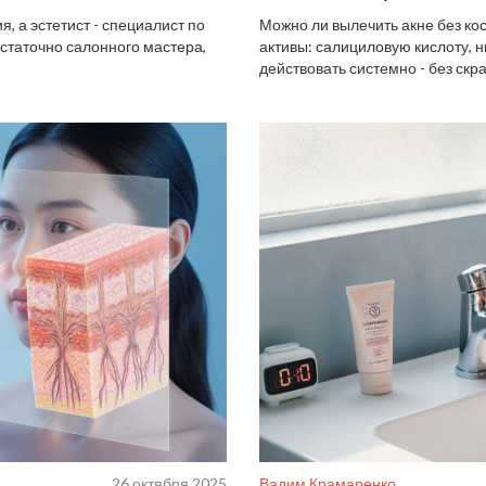
, а эстетист - специалист по
Можно ли вылечить акне без ко
достаточно салонного мастера,
активы: салициловую кислоту, 
действовать системно - без скр
не обойтись.
26 октября 2025
Вадим Крамаренко