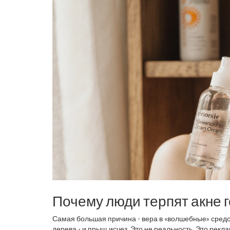
Почему люди терпят акне 
Самая большая причина - вера в «волшебные» средст
дерева - и прыщ исчез. Это не реальность. Это рекл