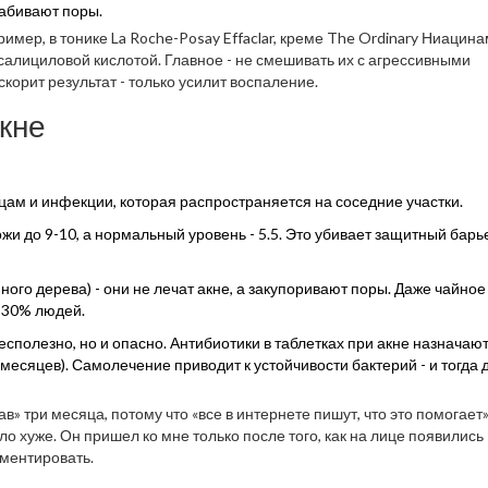
забивают поры.
ример, в тонике La Roche-Posay Effaclar, креме The Ordinary Ниацин
 салициловой кислотой. Главное - не смешивать их с агрессивными
скорит результат - только усилит воспаление.
кне
цам и инфекции, которая распространяется на соседние участки.
 до 9-10, а нормальный уровень - 5.5. Это убивает защитный барь
ого дерева) - они не лечат акне, а закупоривают поры. Даже чайное
 30% людей.
бесполезно, но и опасно. Антибиотики в таблетках при акне назначаю
 месяцев). Самолечение приводит к устойчивости бактерий - и тогда 
в» три месяца, потому что «все в интернете пишут, что это помогает»
ло хуже. Он пришел ко мне только после того, как на лице появились
иментировать.