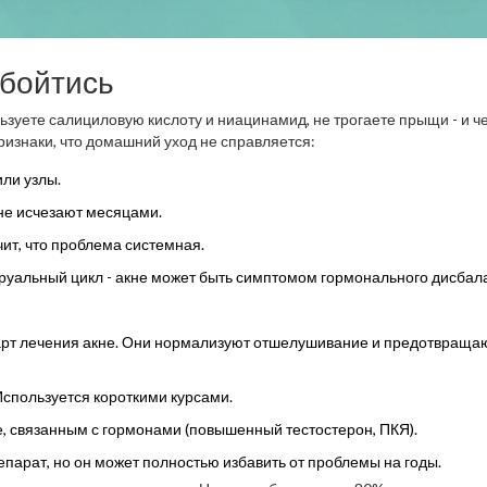
обойтись
льзуете салициловую кислоту и ниацинамид, не трогаете прыщи - и ч
Признаки, что домашний уход не справляется:
или узлы.
не исчезают месяцами.
чит, что проблема системная.
руальный цикл - акне может быть симптомом гормонального дисбал
дарт лечения акне. Они нормализуют отшелушивание и предотвраща
 Используется короткими курсами.
, связанным с гормонами (повышенный тестостерон, ПКЯ).
парат, но он может полностью избавить от проблемы на годы.