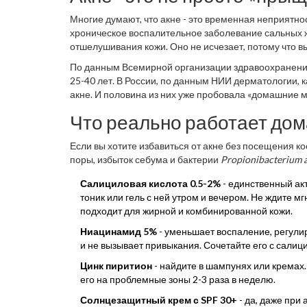
Многие думают, что акне - это временная неприятнос
хроническое воспалительное заболевание сальных 
отшелушивания кожи. Оно не исчезает, потому что в
медом.
По данным Всемирной организации здравоохранения,
25-40 лет. В России, по данным НИИ дерматологии,
акне. И половина из них уже пробовала «домашние мет
Что реально работает дома
Если вы хотите избавиться от акне без посещения к
поры, избыток себума и бактерии
Propionibacterium 
Салициловая кислота 0.5-2%
- единственный ак
тоник или гель с ней утром и вечером. Не ждите м
подходит для жирной и комбинированной кожи.
Ниацинамид 5%
- уменьшает воспаление, регулир
и не вызывает привыкания. Сочетайте его с салиц
Цинк пиритион
- найдите в шампунях или кремах.
его на проблемные зоны 2-3 раза в неделю.
Солнцезащитный крем с SPF 30+
- да, даже при