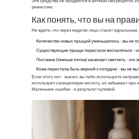
Эти средства не продаются в аптеках без рецепта. Их
ремиссию.
Как понять, что вы на пра
Не ждите, что через неделю лицо станет идеальным. 
Количество новых прыщей уменьшилось - вы не по
Существующие прыщи перестали воспаляться - он
Постакне (темные пятна) начинает светлеть - это з
Кожа перестала быть жирной к полудню - вы не выт
Если этого нет - значит, вы либо используете непра
используют салициловую кислоту, но забывают про 
Маленькие ошибки - и результат нулевой.