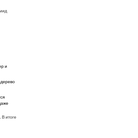
амид
ер и
 дерево
тся
даже
. В итоге