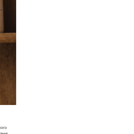
ного
твия.