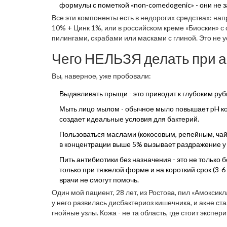
формулы с пометкой «non-comedogenic» - они не 
Все эти компоненты есть в недорогих средствах: нап
10% + Цинк 1%, или в российском креме «Биоскин» с
пилингами, скрабами или масками с глиной. Это не у
Чего НЕЛЬЗЯ делать при а
Вы, наверное, уже пробовали:
Выдавливать прыщи - это приводит к глубоким руб
Мыть лицо мылом - обычное мыло повышает pH кожи
создает идеальные условия для бактерий.
Пользоваться маслами (кокосовым, репейным, чайн
в концентрации выше 5% вызывает раздражение у
Пить антибиотики без назначения - это не только 
только при тяжелой форме и на короткий срок (3-6
врачи не смогут помочь.
Один мой пациент, 28 лет, из Ростова, пил «Амоксикла
у него развилась дисбактериоз кишечника, и акне ста
гнойные узлы. Кожа - не та область, где стоит экспер