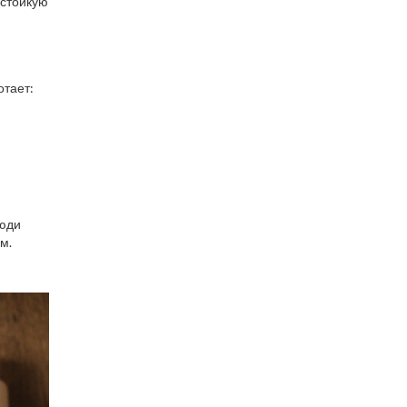
 стойкую
отает:
люди
м.