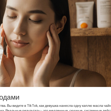
годами
ва. Вы видите в TikTok, как девушка нанесла одну каплю масла чай
ама. Реальные результаты - это медленные, скучные, системные дейс