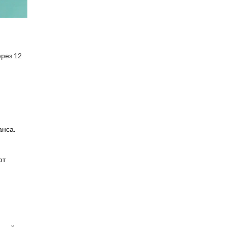
ерез 12
анса.
ют