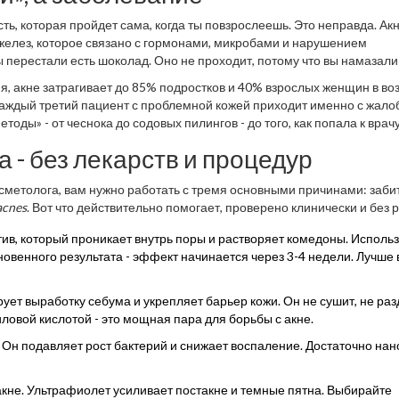
ть, которая пройдет сама, когда ты повзрослеешь. Это неправда. Акн
желез, которое связано с гормонами, микробами и нарушением
ы перестали есть шоколад. Оно не проходит, потому что вы намазали
 акне затрагивает до 85% подростков и 40% взрослых женщин в во
 каждый третий пациент с проблемной кожей приходит именно с жало
оды» - от чеснока до содовых пилингов - до того, как попала к врачу
 - без лекарств и процедур
осметолога, вам нужно работать с тремя основными причинами: заби
acnes
. Вот что действительно помогает, проверено клинически и без 
тив, который проникает внутрь поры и растворяет комедоны. Исполь
гновенного результата - эффект начинается через 3-4 недели. Лучше 
ует выработку себума и укрепляет барьер кожи. Он не сушит, не ра
иловой кислотой - это мощная пара для борьбы с акне.
 Он подавляет рост бактерий и снижает воспаление. Достаточно нан
 акне. Ультрафиолет усиливает постакне и темные пятна. Выбирайте