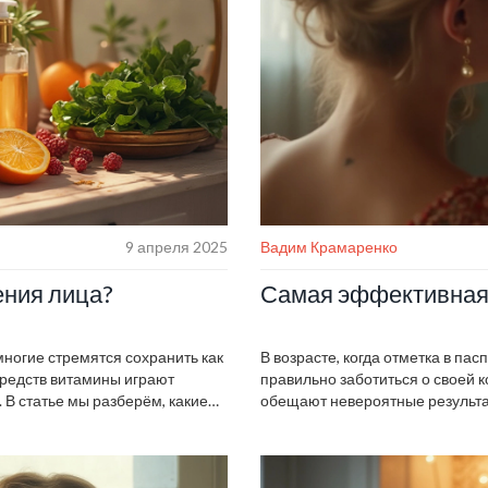
9 апреля 2025
Вадим Крамаренко
ения лица?
Самая эффективная
многие стремятся сохранить как
В возрасте, когда отметка в па
средств витамины играют
правильно заботиться о своей
В статье мы разберём, какие
обещают невероятные результат
и и в каких продуктах или
статье рассмотрим самые попу
итамины способствуют
филлеры и лазерные технологии
у в тонусе.
Узнайте, как каждая из этих пр
вашего лица.