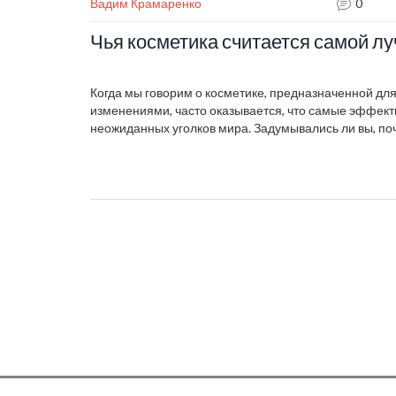
Вадим Крамаренко
0
Чья косметика считается самой л
Когда мы говорим о косметике, предназначенной дл
изменениями, часто оказывается, что самые эффект
неожиданных уголков мира. Задумывались ли вы, п
других притягивают к себе хайп и в чем их секрет? В
различные страны и бренды, отмеченные за новатор
антивозрастной косметики. Узнаем, какие ингредиен
делают их продукцию столь востребованной. Делите
для себя самое лучшее.