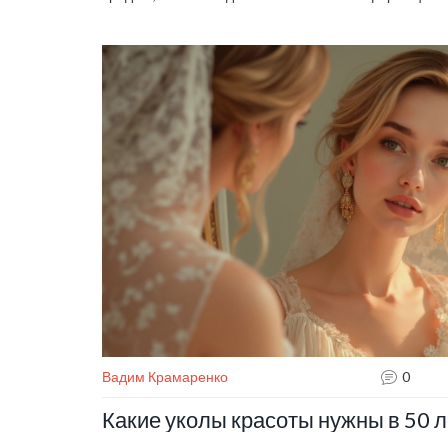
правильного продукта, адаптированного к различны
признаков старения и формирование правильного у
молодость и свежесть вашего лица надолго.
Вадим Крамаренко
0
Какие уколы красоты нужны в 50 л