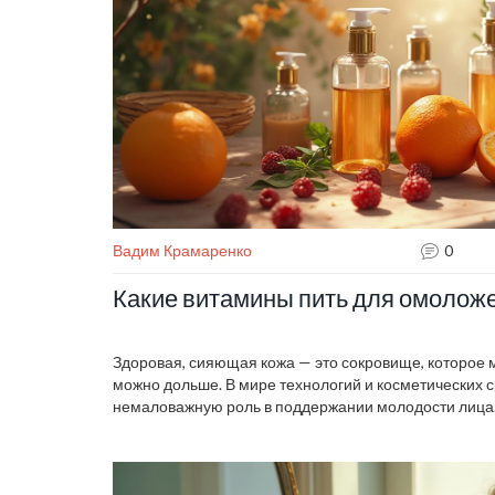
Вадим Крамаренко
0
Какие витамины пить для омолож
Здоровая, сияющая кожа — это сокровище, которое 
можно дольше. В мире технологий и косметических 
немаловажную роль в поддержании молодости лица. 
витамины наиболее эффективны для омоложения кож
добавках их можно найти. Изучите, как различные в
замедлению признаков старения и поддерживают кож