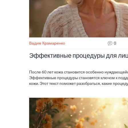
Вадим Крамаренко
0
Эффективные процедуры для лица
После 60 лет кожа становится особенно нуждающейс
Эффективные процедуры становятся ключом к подд
кожи. Этот текст поможет разобраться, какие процед
свежесть и эластичность. Лазерная терапия, мезоте
за кожей в домашних условиях — главные помощники
чтобы узнать, как лучше ухаживать за кожей после 60 