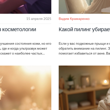
15 апреля 2025
Вадим Крамаренко
в косметологии
Какой пилинг убира
лучшения состояния кожи, но его
Если у вас подкожные прыщи и в
 где и когда ультразвук может
обратить внимание на пилинг. Э
сскажет о наиболее частых
помогает избавиться от акне. 
ежать ненужных рисков для
наилучшего результата. Мы раз
пользовать ультразвук
работают против подкожных пры