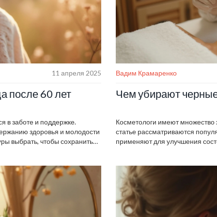
11 апреля 2025
Вадим Крамаренко
 после 60 лет
Чем убирают черные
я в заботе и поддержке.
Косметологи имеют множество хи
ержанию здоровья и молодости
статье рассматриваются попул
уры выбрать, чтобы сохранить
применяют для улучшения состо
рапия, биоревитализация и уход
использование кислот. Также п
 в этом деле. Читайте дальше,
какому типу кожи лучше подход
лет.
полезные советы по поддержан