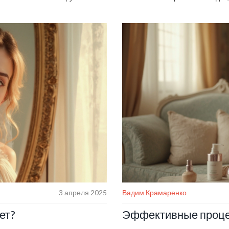
м типам кожи. Познание ранних
IPL и фототерапия — все они 
хода помогут сохранить
для разных типов кожи. Разбир
удаления пигментных пятен.
3 апреля 2025
Вадим Крамаренко
ет?
Эффективные процед