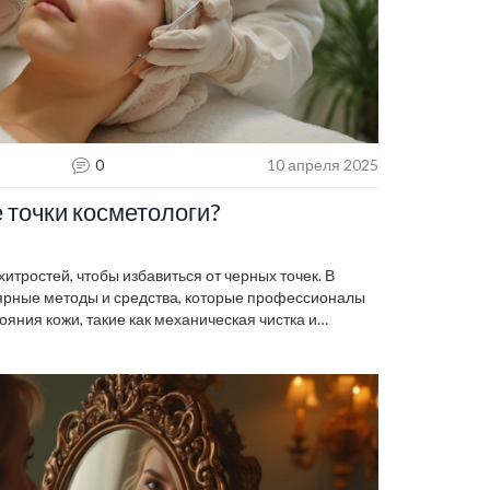
0
10 апреля 2025
 точки косметологи?
тростей, чтобы избавиться от черных точек. В
ярные методы и средства, которые профессионалы
яния кожи, такие как механическая чистка и
одробно объясняется, почему регулярный уход и к
ят те или иные процедуры. Читатели найдут
ию кожи в идеальном состоянии.