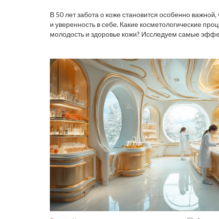
В 50 лет забота о коже становится особенно важной
и уверенность в себе. Какие косметологические про
молодость и здоровье кожи? Исследуем самые эффе
которые могут стать незаменимыми помощниками в э
работают и какую пользу могут принести.