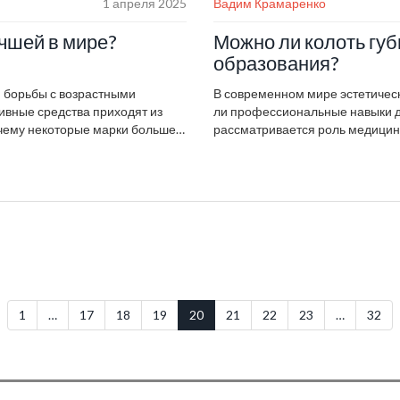
1 апреля 2025
Вадим Крамаренко
учшей в мире?
Можно ли колоть гу
образования?
я борьбы с возрастными
В современном мире эстетическ
ивные средства приходят из
ли профессиональные навыки дл
очему некоторые марки больше
рассматривается роль медицин
 этой статье рассмотрим
выполнении этой процедуры. Р
ский подход к созданию
влияющие на выбор специалист
ты и методы производства
инъекций в домашних условиях 
сь открытиями, чтобы выбрать
1
…
17
18
19
20
21
22
23
…
32