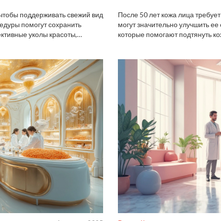
, чтобы поддерживать свежий вид
После 50 лет кожа лица требуе
цедуры помогут сохранить
могут значительно улучшить ее
ктивные уколы красоты,
которые помогают подтянуть ко
том возрасте. Узнаем, как они
Узнайте, как современные техн
сохранить свежий вид. Рассмо
продлить молодость кожи. Дел
чтобы поддерживать полученны