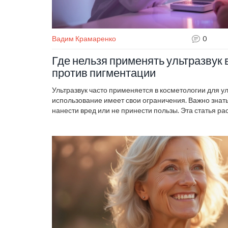
Вадим Крамаренко
0
Где нельзя применять ультразвук 
против пигментации
Ультразвук часто применяется в косметологии для у
использование имеет свои ограничения. Важно знать,
нанести вред или не принести пользы. Эта статья ра
ошибках при применении ультразвука и поможет изб
здоровья кожи. Читайте дальше, чтобы узнать, как ис
безопасно и эффективно.