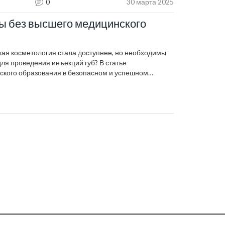
0
30 марта 2025
бы без высшего медицинского
ая косметология стала доступнее, но необходимы
я проведения инъекций губ? В статье
ского образования в безопасном и успешном
ассмотрим юридические и медицинские аспекты,
а. Читатели узнают о возможных рисках проведения
без должной подготовки.