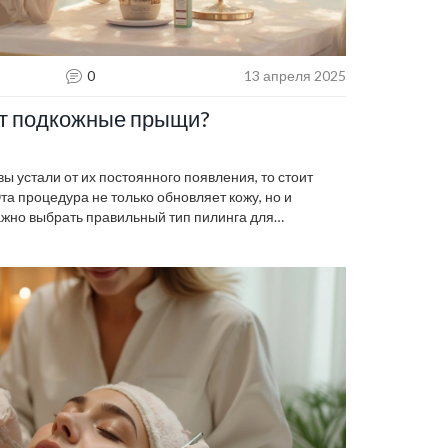
0
13 апреля 2025
ет подкожные прыщи?
ы устали от их постоянного появления, то стоит
та процедура не только обновляет кожу, но и
Важно выбрать правильный тип пилинга для
берем, какие виды пилингов эффективнее всего
щей и как понять, что подходит именно вам.