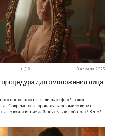
0
8 апреля 2025
 процедура для омоложения лица
спорте становится всего лишь цифрой, важно
 коже. Современные процедуры по омоложению
ы, но какая из них действительно работает? В этой
лярные и эффективные методы, включая ботокс,
, чтобы вы могли сделать осознанный выбор.
оцедур может помочь сохранить молодость и свежесть