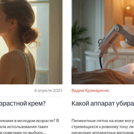
6 апреля 2025
Вадим Крамаренко
озрастной крем?
Какой аппарат убира
ремами в молодом возрасте? В
Пигментные пятна на коже мог
ала использования таких
стремящихся к ровному тону л
и советами по выбору
несколько аппаратных методов, 