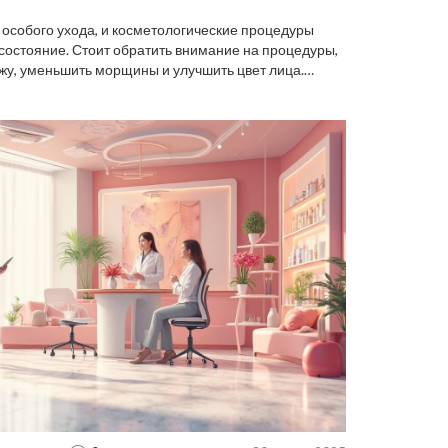
т особого ухода, и косметологические процедуры
 состояние. Стоит обратить внимание на процедуры,
жу, уменьшить морщины и улучшить цвет лица.
ологии и методы омоложения могут помочь
трим наиболее эффективные процедуры, способные
имся полезными советами по ежедневному уходу,
е результаты.