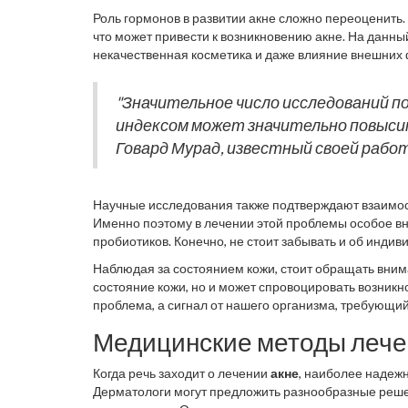
коже. Недаром говорят, что акне — проблема, не зн
Роль гормонов в развитии акне сложно переоценить
что может привести к возникновению акне. На данны
некачественная косметика и даже влияние внешних ф
фактора изучается особенно активно, ведь оказывает
кожей.
"Значительное число исследований 
индексом может значительно повысит
Говард Мурад, известный своей работ
Научные исследования также подтверждают взаимо
Именно поэтому в лечении этой проблемы особое вн
пробиотиков. Конечно, не стоит забывать и об инди
реагировать даже на малейшие изменения окружаю
Наблюдая за состоянием кожи, стоит обращать внима
состояние кожи, но и может спровоцировать возникн
проблема, а сигнал от нашего организма, требующий
медикаментозные средства, так и изменения в образ
Медицинские методы лече
Когда речь заходит о лечении
акне
, наиболее надеж
Дерматологи могут предложить разнообразные реше