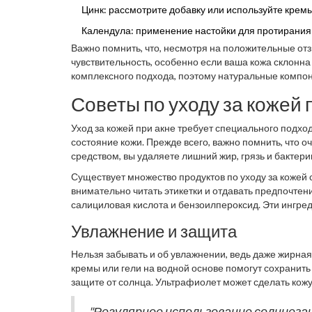
Цинк: рассмотрите добавку или используйте кремы
Календула: применение настойки для протирания 
Важно помнить, что, несмотря на положительные отз
чувствительность, особенно если ваша кожа склонн
комплексного подхода, поэтому натуральные компо
внимание составу средств, не забывайте поговорить
Советы по уходу за кожей 
Уход за кожей при акне требует специального подхо
состояние кожи. Прежде всего, важно помнить, что о
средством, вы удаляете лишний жир, грязь и бактер
агрессивных средств, чтобы не пересушить кожу, так 
Существует множество продуктов по уходу за кожей с
горячей воды также поможет избежать раздражения.
внимательно читать этикетки и отдавать предпочтен
салициловая кислота и бензоилпероксид. Эти ингре
переусердствовать, чтобы избежать чрезмерного осу
Увлажнение и защита
быть эффективны. Травяные маски или компрессы с
Нельзя забывать и об увлажнении, ведь даже жирна
кремы или гели на водной основе помогут сохранить
защите от солнца. Ультрафиолет может сделать кожу 
из Японского Дерматологического Общества:
"Регулярное использование солнцеза