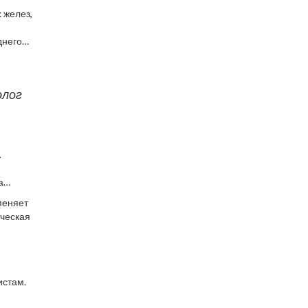
 желез,
днего
ю с
олог
.
а
меняет
ическая
истам.