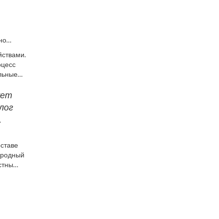
но
йствами.
тв. Оно
оцесс
льные
ыпания.
жет
лог
.
оставе
риродный
стны