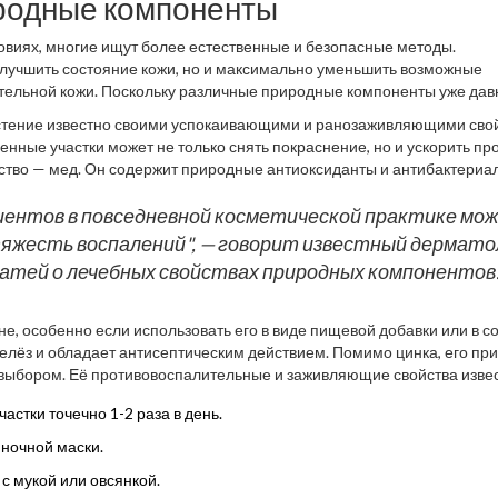
родные компоненты
ловиях, многие ищут более естественные и безопасные методы.
улучшить состояние кожи, но и максимально уменьшить возможные
тельной кожи. Поскольку различные природные компоненты уже дав
од за кожей
, многие из них заслужили доверие благодаря своим
астение известно своими успокаивающими и ранозаживляющими сво
твам. Например, чайное дерево — одно из самых популярных средс
енные участки может не только снять покраснение, но и ускорить пр
паление и бороться с бактериями, вызывающими акне.
дство — мед. Он содержит природные антиоксиданты и антибактериа
чь увлажнить кожу, очистить поры и предотвратить дальнейшие выс
иентов в повседневной косметической практике мо
яжесть воспалений", — говорит известный дермато
атей о лечебных свойствах природных компонентов
не, особенно если использовать его в виде пищевой добавки или в с
желёз и обладает антисептическим действием. Помимо цинка, его п
 выбором. Её противовоспалительные и заживляющие свойства изве
 помогает не только в заживлении, но и в осветлении постакне.
астки точечно 1-2 раза в день.
 ночной маски.
 с мукой или овсянкой.