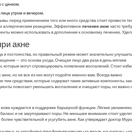
 с цинком.
лица утром и вечером.
ывы, перед применением того или иного средства стоит провести те
а к аллергическим реакциям. Эффективное
лечение акне
часто треб
ненты можно использовать в дополнение к основному лечению. Удел
 со специалистом и наслаждайтесь здоровой кожей каждый день.
при акне
да и постоянства, но правильный режим может значительно улучшит
чищение — это основа ухода. Очищая лицо два раза в день мягким
ии, которые могут спровоцировать появление воспалений. Стоит избе
как это может только усугубить проблему. Использование тёплой, но 
 акне, но не все из них могут подойти именно вам. Всегда важно
ие тем средствам, которые содержат такие активные компоненты, как
диенты помогают уменьшить воспаление и очищают поры, но важно 
шения кожи. Часто можно услышать, что натуральные средства такж
 алоэ вера известны своими успокаивающими свойствами.
я кожа нуждается в поддержке барьерной функции. Лёгкие увлажня
 баланс и не закупоривают поры. Не меньшее внимание стоит уделя
более чувствительной и усугубить акне. Как утверждает доктор Муро
щитных средств предотвратит не только ожоги, но