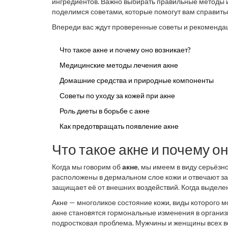
ингредиентов. Важно выбирать правильные методы и 
поделимся советами, которые помогут вам справиться
Впереди вас ждут проверенные советы и рекомендац
Что такое акне и почему оно возникает?
Медицинские методы лечения акне
Домашние средства и природные компоненты
Советы по уходу за кожей при акне
Роль диеты в борьбе с акне
Как предотвращать появление акне
Что такое акне и почему о
Когда мы говорим об
акне
, мы имеем в виду серьёз
расположены в дермальном слое кожи и отвечают за 
защищает её от внешних воздействий. Когда выделе
омертвевшими клетками кожи и закупорить поры. В 
Акне — многоликое состояние кожи, виды которого мо
бактерий, вызывая воспаление и образование прыщ
акне становятся гормональные изменения в организ
подростковая проблема. Мужчины и женщины всех воз