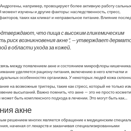
ающая возрастных рамок.
. Андрогены, например, провоцируют более активную работу сальных
й момент изучены и другие факторы: наследственность, стресс,
акторов, таких как климат и неправильное питание. Влияние после
ся, что некоторые продукты действительно могут усугубить ситуаци
подтверждают, что пища с высоким гликемическим
ь риск возникновения акне", — утверждает дермат
ой в области ухода за кожей.
связь между появлением акне и состоянием микрофлоры кишечника
имание уделяется рациону питания, включению в него клетчатки и
видуальных особенностях организма. У некоторых людей кожа склонн
щей среды.
ние на возможные триггеры, такие как стресс, который не только из
овение высыпаний. Важно помнить, что акне — это не просто космет
 может быть комплексного подхода в лечении. Это могут быть как
е жизни.
ния акне
ным решением многих является обращение к медицинским специал
ния, начиная от лекарств и заканчивая специализированными