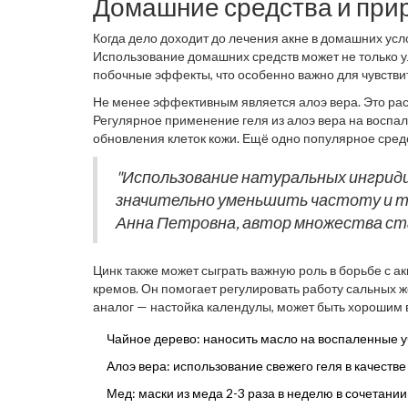
Домашние средства и при
Когда дело доходит до лечения акне в домашних ус
Использование домашних средств может не только 
побочные эффекты, что особенно важно для чувстви
известны своим положительным воздействием на
ух
Не менее эффективным является алоэ вера. Это р
антибактериальным и противовоспалительным свойс
Регулярное применение геля из алоэ вера на воспал
богато терпенами, которые помогают уменьшить вос
обновления клеток кожи. Ещё одно популярное сре
вещества. Использование масок из меда может помо
"Использование натуральных ингрид
значительно уменьшить частоту и т
Анна Петровна, автор множества ст
Цинк также может сыграть важную роль в борьбе с ак
кремов. Он помогает регулировать работу сальных 
аналог — настойка календулы, может быть хорошим
давно, а регулярное применение на проблемные зоны
Чайное дерево: наносить масло на воспаленные уч
Алоэ вера: использование свежего геля в качестве
Мед: маски из меда 2-3 раза в неделю в сочетании