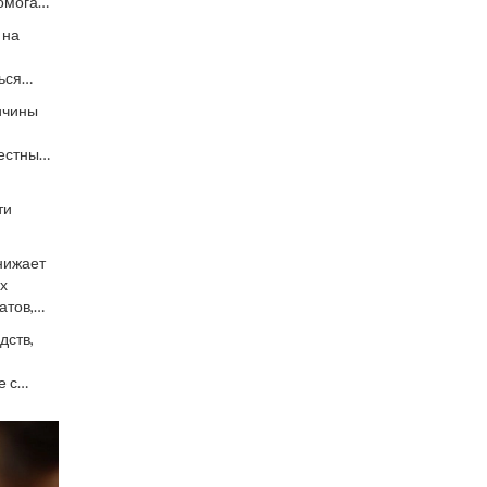
помогают
 на
ься
ичины
вестный
о с
ти
снижает
ех
атов,
дств,
е с