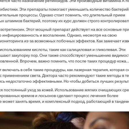
яется часто назначение ретиноидов. Эти производные витамина A 
кожи, уменьшая воспаление и образования новых прыщей. Их можно
тибиотики. Эти препараты помогают уменьшить количество бактерий
формы для внутреннего приема.
алительные процессы. Однако стоит помнить, что длительный прием
ых штаммов бактерий, поэтому их курс должен строго контролироват
 склоняются к более безопасным для микрофлоры средствам.
изотретиноин. Этот мощный препарат действует на все основные пр
ю инфицированность и воспаление. Однако, несмотря на свою
мониторинга из-за возможных побочных эффектов. Как замечает из
квально изменить жизнь пациента к лучшему, но принимать его нужн
 использованием кислоты, такие как салициловая и гликолевая. Эти
ьшают закупорку пор. Они также способствуют уменьшению видимос
новленной. Впрочем, важно помнить, что после таких процедур кожа
о обязательно защищать её с помощью солнцезащитных средств.
 включать в себя такие процедуры, как лазерная терапия, которая 
 с применением света. Доктора часто рекомендуют такие методы в т
ись недостаточно эффективными. Но чтобы добиться лучших результ
более успешной. Запоминающееся сочетание технологий позволяет
я постоянный уход за кожей. Использование мягких очищающих сре
повреждения кожи.
ированных кремов и лосьонов сделают процесс лечения более
е может занять время, и комплексный подход, работающий в тандем
овье кожи на протяжении длительного времени.