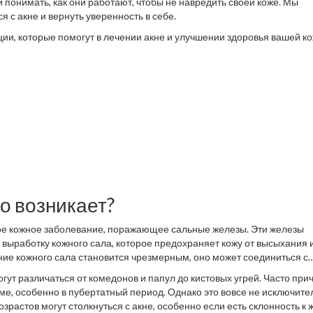
понимать, как они работают, чтобы не навредить своей коже. Мы
 с акне и вернуть уверенность в себе.
ии, которые помогут в лечении акне и улучшении здоровья вашей ко
но возникает?
ное кожное заболевание, поражающее сальные железы. Эти железы
выработку кожного сала, которое предохраняет кожу от высыхания 
ние кожного сала становится чрезмерным, оно может соединиться с
результате таких условий создается подходящая среда для размнож
гут различаться от комедонов и папул до кистовых угрей. Часто при
ей.
ме, особенно в пубертатный период. Однако это вовсе не исключите
растов могут столкнуться с акне, особенно если есть склонность к