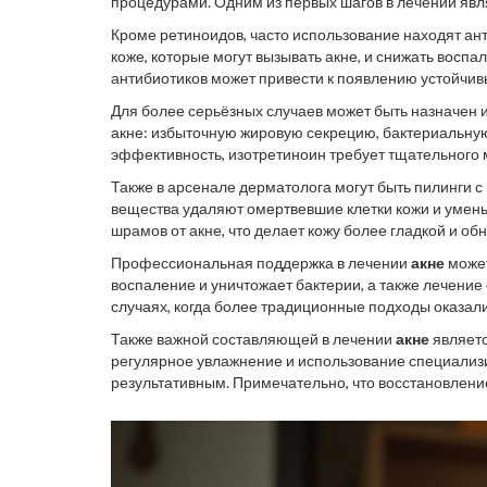
процедурами. Одним из первых шагов в лечении явл
очистить поры и стимулировать обновление клеток 
Кроме ретиноидов, часто использование находят ан
применять в виде кремов или гелей, но также есть 
коже, которые могут вызывать акне, и снижать восп
антибиотиков может привести к появлению устойчив
врачом. К счастью, современные дерматологи чаще
Для более серьёзных случаев может быть назначен 
акне: избыточную жировую секрецию, бактериальну
эффективность, изотретиноин требует тщательного 
дерматолог Джессика Крант, "изотретиноин может бу
Также в арсенале дерматолога могут быть пилинги с
большой осторожностью."
вещества удаляют омертвевшие клетки кожи и умен
шрамов от акне, что делает кожу более гладкой и об
становится более чувствительной к солнцу, и нужн
Профессиональная поддержка в лечении
акне
может
воспаление и уничтожает бактерии, а также лечение
случаях, когда более традиционные подходы оказал
комбинация различных методов часто оказывается 
Также важной составляющей в лечении
акне
являетс
достигать видимых изменений без излишнего риска 
регулярное увлажнение и использование специализ
результативным. Примечательно, что восстановлени
рекомендациями врача, поможет поддерживать здор