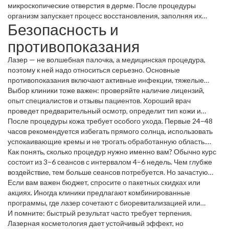
пятен, сокращения морщин, лечения акне и подтяжки кожи.
микроскопические отверстия в дерме. После процедуры
организм запускает процесс восстановления, заполняя их
Безопасность и
новой, более упругой тканью. Результат обычно виден уже
после нескольких сеансов.
противопоказания
Лазер — не волшебная палочка, а медицинская процедура,
поэтому к ней надо относиться серьезно. Основные
противопоказания включают активные инфекции, тяжелые
кожные заболевания (псориаз, экзема), онкологию и
Выбор клиники тоже важен: проверяйте наличие лицензий,
беременность. Если у вас болезни сердца, диабет или
опыт специалистов и отзывы пациентов. Хороший врач
склонность к образованию рубцов, обсудите всё с врачом.
проведет предварительный осмотр, определит тип кожи и
подберет лучшую настройку лазера.Стоимость процедур
После процедуры кожа требует особого ухода. Первые 24–48
сильно варьируется. На простые пилинги цена может
часов рекомендуется избегать прямого солнца, использовать
начинаться от 3 000 рублей, а на комплексные программы
успокаивающие кремы и не трогать обработанную область.
омоложения – от 15 000 до 50 000 рублей за курс. Цена зависит
Отек и лёгкое покраснение – нормальная реакция, они
Как понять, сколько процедур нужно именно вам? Обычно курс
от используемого оборудования, количества сеансов и
проходят за 3–5 дней. Если появляются сильные боли или
состоит из 3–6 сеансов с интервалом 4–6 недель. Чем глубже
репутации клиники.
волдыри, сразу обращайтесь к врачу.
воздействие, тем больше сеансов потребуется. Но зачастую
уже после второго‑третьего визита вы заметите улучшение
Если вам важен бюджет, спросите о пакетных скидках или
текстуры и уменьшение пигментации.
акциях. Иногда клиники предлагают комбинированные
программы, где лазер сочетают с биоревитализацией или
микродермабразией – это может снизить общую стоимость и
И помните: быстрый результат часто требует терпения.
ускорить результат.
Лазерная косметология дает устойчивый эффект, но