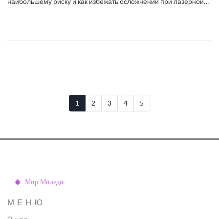
наибольшему риску и как избежать осложнений при лазерной
косметологии.
1
2
3
4
5
МЕНЮ