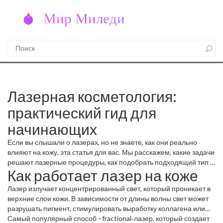
Лазерная косметология:
практический гид для
начинающих
Если вы слышали о лазерах, но не знаете, как они реально
влияют на кожу, эта статья для вас. Мы расскажем, какие задачи
решают лазерные процедуры, как подобрать подходящий тип и
Как работает лазер на коже
что нужно учитывать, чтобы не попасть в неприятную ситуацию.
Лазер излучает концентрированный свет, который проникает в
верхние слои кожи. В зависимости от длины волны свет может
разрушать пигмент, стимулировать выработку коллагена или
уничтожать бактерии. Поэтому лазеры подходят для удаления
Самый популярный способ –fractional‑лазер, который создает