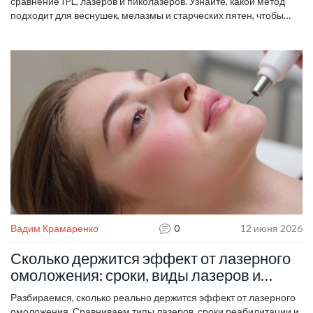
сравнение IPL, лазеров и пиколазеров. Узнайте, какой метод
подходит для веснушек, мелазмы и старческих пятен, чтобы
избежать ошибок и получить стойкий результат.
Вадим Крамаренко
0
12 июня 2026
Сколько держится эффект от лазерного
омоложения: сроки, виды лазеров и
секреты продления результата
Разбираемся, сколько реально держится эффект от лазерного
омоложения. Сравниваем типы лазеров, сроки реабилитации и