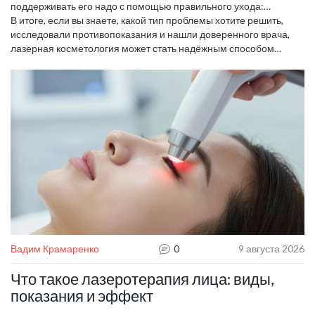
поддерживать его надо с помощью правильного ухода:
увлажнение, защита от UV и регулярные осмотры у
В итоге, если вы знаете, какой тип проблемы хотите решить,
специалиста.
исследовали противопоказания и нашли доверенного врача,
лазерная косметология может стать надёжным способом
улучшить кожу без хирургии. Главное – подходить к процедурам
разумно и не экономить на качестве.
Вадим Крамаренко
0
9 августа 2026
Что такое лазеротерапия лица: виды,
показания и эффект