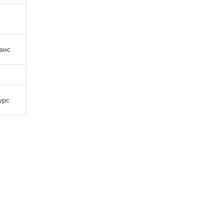
анс
урс