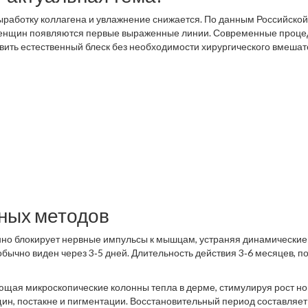
выработку коллагена и увлажнение снижается. По данным Российской
% женщин появляются первые выраженные линии. Современные проц
овить естественный блеск без необходимости хирургического вмешат
ных методов
енно блокирует нервные импульсы к мышцам, устраняя динамические
ычно виден через 3‑5 дней. Длительность действия 3‑6 месяцев, п
ающая микроскопические колонны тепла в дерме, стимулируя рост но
ин, постакне и пигментации. Восстановительный период составляет