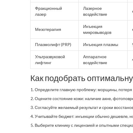
Фракционный
Лазерное
лазер
воздействие
Инъекция
Мезотерапия
микровыводов
Плазмолифт (PRP)
Инъекция плазмы
Ультразвуковой
Аппаратное
лифтинг
воздействие
Как подобрать оптимальн
Определите главную проблему: морщины, потеря т
Оцените состояние кожи: наличие акне, фотоповр
Согласуйте желаемый результат и сроки восстано
Учитывайте бюджет: инъекции обычно дешевле, но
Выберите клинику с лицензией и опытными специа