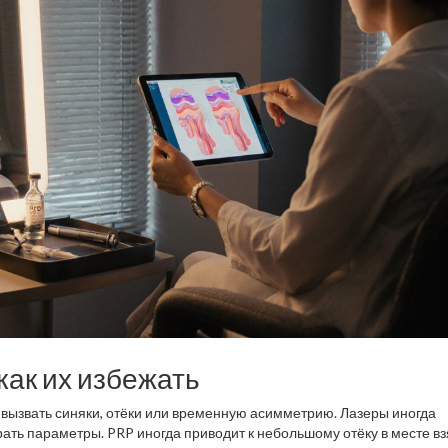
ак их избежать
 вызвать синяки, отёки или временную асимметрию. Лазеры иногда
ать параметры. PRP иногда приводит к небольшому отёку в месте вз