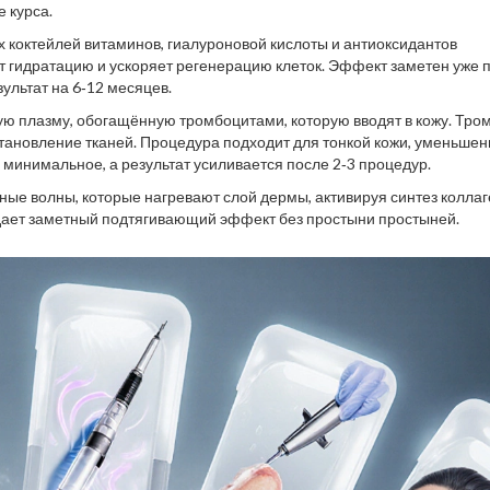
 курса.
х коктейлей витаминов, гиалуроновой кислоты и антиоксидантов
т гидратацию и ускоряет регенерацию клеток. Эффект заметен уже 
зультат на 6‑12 месяцев.
ую плазму, обогащённую тромбоцитами, которую вводят в кожу. Тро
ановление тканей. Процедура подходит для тонкой кожи, уменьшен
минимальное, а результат усиливается после 2‑3 процедур.
ые волны, которые нагревают слой дермы, активируя синтез коллаг
в дает заметный подтягивающий эффект без простыни простыней.