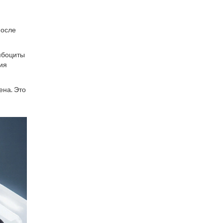
после
мбоциты
ия
ена. Это