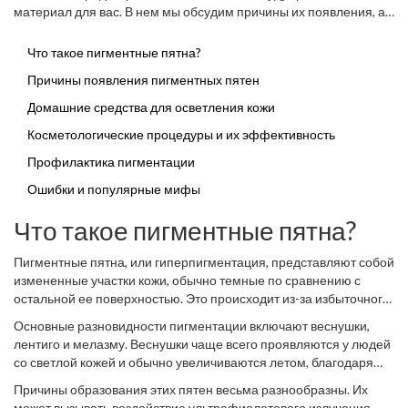
пигментацией, важно понять, какую роль в этом играет внешний
материал для вас. В нем мы обсудим причины их появления, а
и внутренний уход.
также эффективные стратегии борьбы с ними.
Что такое пигментные пятна?
Причины появления пигментных пятен
Домашние средства для осветления кожи
Косметологические процедуры и их эффективность
Профилактика пигментации
Ошибки и популярные мифы
Что такое пигментные пятна?
Пигментные пятна, или гиперпигментация, представляют собой
измененные участки кожи, обычно темные по сравнению с
остальной ее поверхностью. Это происходит из-за избыточного
образования и накопления меланина, пигмента, который
Основные разновидности пигментации включают веснушки,
придает коже, волосам и глазам их натуральный цвет.
лентиго и мелазму. Веснушки чаще всего проявляются у людей
Пигментные пятна
наиболее часто встречаются на лице, руках
со светлой кожей и обычно увеличиваются летом, благодаря
и других участках, которые имеют обширное воздействие
солнцу. Лентиго, или «старческие пятна», появляются с
солнца.
Причины образования этих пятен весьма разнообразны. Их
возрастом и остаются постоянными. Мелазма, и это важно
может вызывать воздействие ультрафиолетового излучения,