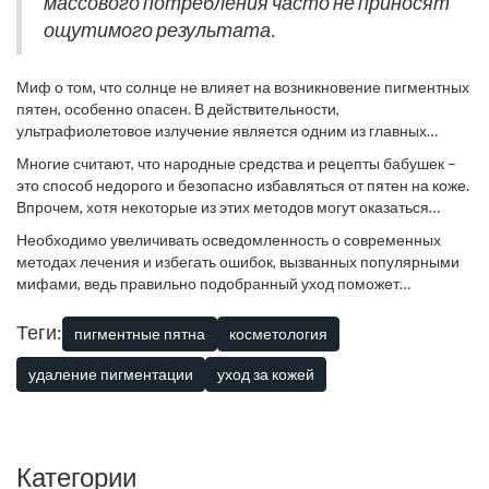
массового потребления часто не приносят
ощутимого результата.
Миф о том, что солнце не влияет на возникновение пигментных
пятен, особенно опасен. В действительности,
ультрафиолетовое излучение является одним из главных
факторов, способствующих представляемой проблеме. Даже в
Многие считают, что народные средства и рецепты бабушек –
пасмурный день кожа подвергается воздействию УФ-лучей,
это способ недорого и безопасно избавляться от пятен на коже.
которые провоцируют излишнюю выработку меланина. Чтобы
Впрочем, хотя некоторые из этих методов могут оказаться
минимизировать вред от солнечных лучей, необходимо всегда
действенными, зачастую они вызывают аллергию или вообще
использовать солнцезащитные кремы, причем не только летом,
Необходимо увеличивать осведомленность о современных
оказываются неэффективными. Например, лимон, нередко
но и зимой.
методах лечения и избегать ошибок, вызванных популярными
применяемый в борьбе с пигментацией, может вызывать
мифами, ведь правильно подобранный уход поможет
раздражение, а его кислотность может ухудшить состояние
сохранить здоровье кожи и придать ей сияющий вид.
кожи. Поэтому лучше не экспериментировать без консультации
Теги:
пигментные пятна
косметология
с дерматологом.
удаление пигментации
уход за кожей
Категории