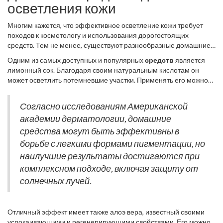
осветления кожи
Многим кажется, что эффективное осветление кожи требует
походов к косметологу и использования дорогостоящих
средств. Тем не менее, существуют разнообразные домашние
средства
, которые помогут уменьшить пигментацию или, по
Одним из самых доступных и популярных
средств
является
крайней мере, сделать
пятна
менее заметными. Но прежде чем
лимонный сок. Благодаря своим натуральным кислотам он
их использовать, важно учитывать тип вашей кожи и
может осветлить потемневшие участки. Применять его можно
возможность возникновения аллергии. Кожа лица особенно
следующим образом: выжмите немного сока на ватный диск и
чувствительна, поэтому всегда стоит проводить тесты перед
аккуратно нанесите на пигментное пятно. Не стоит оставлять
любым применением новых средств, даже домашних.
Согласно исследованиям Американской
сок на коже на долгое время, достаточно пяти минут, после чего
академии дерматологии, домашние
его нужно смыть теплой водой. Однако следует быть
осторожным, чтобы не раздражать кожу или не оставлять её под
средства могут быть эффективны в
открытыми солнечными лучами после процедуры, так как это
борьбе с легкими формами пигментации, но
может усилить пигментацию.
наилучшие результаты достигаются при
комплексном подходе, включая защиту от
солнечных лучей.
Отличный эффект имеет также алоэ вера, известный своими
успокаивающими и регенерирующими свойствами. Его можно