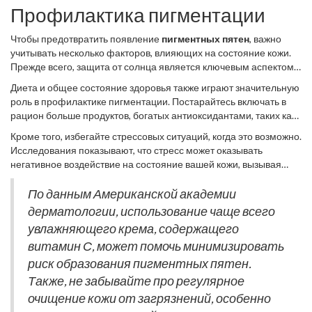
Профилактика пигментации
Чтобы предотвратить появление
пигментных пятен
, важно
учитывать несколько факторов, влияющих на состояние кожи.
Прежде всего, защита от солнца является ключевым аспектом.
Если вы постоянно подвергаете кожу воздействию
Диета и общее состояние здоровья также играют значительную
ультрафиолетовых лучей, это может привести к усилению
роль в профилактике пигментации. Постарайтесь включать в
пигментации. Пользуйтесь солнцезащитными кремами с
рацион больше продуктов, богатых антиоксидантами, таких как
высоким SPF ежедневно, даже если вы думаете, что
фрукты, овощи, орехи и зеленый чай. Антиоксиданты помогают
находитеесь в помещении в течение долгого времени. Зимой
Кроме того, избегайте стрессовых ситуаций, когда это возможно.
бороться с окислительным стрессом, одним из факторов,
или летом, солнце не знает выходных, и ваша кожа тоже не
Исследования показывают, что стресс может оказывать
способствующих потемнению кожи. Включение этих продуктов
должна забывать про защиту.
негативное воздействие на состояние вашей кожи, вызывая
в ваш рацион не только поможет вашей коже, но и улучшит
воспалительные процессы и повышение уровня кортизола, что
общее самочувствие.
в свою очередь может усилить пигментацию. Позволяйте себе
По данным Американской академии
время для отдыха и расслабления, занимайтесь медитацией
дерматологии, использование чаще всего
или йогой, что поможет не только вашим нервам, но и вашей
увлажняющего крема, содержащего
коже.
витамин С, может помочь минимизировать
риск образования пигментных пятен.
Также, не забывайте про регулярное
очищение кожи от загрязнений, особенно