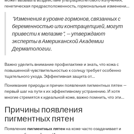
знать, часто возникает у женщин в период беременности или
генетическая предрасположенность, гормональные изменения
из-за гормональной терапии. Любопытно, что мелазму также
или кожные воспаления. Интересно отметить, что иногда даже
называют «маской беременности», поскольку она появляется
лекарства и космецевтика могут вызвать изменения в цвете
"Изменения в уровне гормонов, связанных с
на щеках, носу и подбородке в виде коричневых пятен,
кожи. В любом случае изменение цвета кожи может стать
беременностью или контрацепцией, могут
напоминая маску.
спутником человека на всю жизнь, и важно знать, что делать,
привести к мелазме", — утверждают
чтобы минимизировать их проявление на коже.
эксперты в Американской Академии
Дерматологии.
Важно уделить внимание профилактике и знать, что кожа с
повышенной чувствительностью к солнцу требует особенно
тщательного ухода. Эффективная защита от
ультрафиолетовых лучей поможет не только предотвратить
Понимание природы и причин появления пигментных пятен —
появление новых пятен, но и сохранить здоровье кожи в целом.
первый шаг на пути к их эффективному устранению. И хотя
Это достигается за счет использования солнцезащитных
многие стремятся к идеальной коже, важно помнить, что эти
кремов с SPF не менее 30, ношением защитной одежды и
пятна не всегда вредны, и в некоторых случаях они могут даже
избеганием длительного пребывания на солнце в часы его
Причины появления
придавать особый шарм внешности.
пика.
пигментных пятен
Появление
пигментных пятен
на коже часто озадачивает и