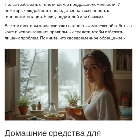
Нельзя забывать о генетической предрасположенности. У
некоторых людей есть наследственная склонность к
гиперпигментации. Если у родителей или близких
родственников отмечены пигментные пятна, высока
Все эти факторы подчеркивают важность комплексной заботы о
вероятность, что и у вас могут они проявиться. Профилактика в
коже и использования правильных средств, чтобы избежать
таких случаях играет ключевую роль, и здесь поможет
лишних проблем. Помните, что своевременное обращение к
грамотное планирование ухода за кожей.
специалистам и регулярный уход могут не только устранить
пигментные пятна, но и предотвратить их появление в
будущем.
Домашние средства для