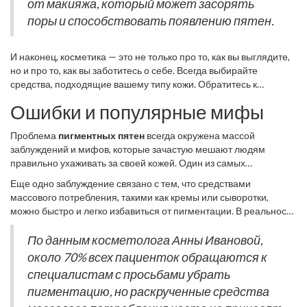
от макияжа, который может засорять
поры и способствовать появлению пятен.
И наконец, косметика — это не только про то, как вы выглядите,
но и про то, как вы заботитесь о себе. Всегда выбирайте
средства, подходящие вашему типу кожи. Обратитесь к
дерматологу за рекомендациями по выбору оптимальных
Ошибки и популярные мифы
средств ухода. Вместе с правильной диетой и защитой от
солнца, это поможет вам сохранить кожу здоровой и избежать
Проблема
пигментных пятен
всегда окружена массой
возникновения пигментации в будущем.
заблуждений и мифов, которые зачастую мешают людям
правильно ухаживать за своей кожей. Один из самых
распространенных мифов заключается в том, что пигментные
Еще одно заблуждение связано с тем, что средствами
пятна нельзя полностью убрать и с ними просто придется
массового потребления, такими как кремы или сыворотки,
смириться. На самом деле сегодняшние достижения в области
можно быстро и легко избавиться от пигментации. В реальности
косметологии и дерматологии предлагают множество решений,
многие из этих продуктов не содержат достаточной
которые помогают значительно улучшить состояние кожи.
концентрации активных ингредиентов для эффективного
По данным косметолога Анны Ивановой,
Главное – это не сдаваться и подходить к проблеме
действия. Часто их использование требует времени и
около 70% всех пациенток обращаются к
комплексно.
сочетания с другими методами ухода. Необходимо
специалистам с просьбами убрать
консультироваться с профессионалами и понимать, что
пигментацию, но раскрученные средства
удалить пигментные пятна за одну ночь невозможно.