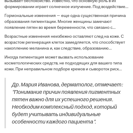
вызывает беспокойство. Известно, что основную роль в их
формировании играет солнечное излучение. Под воздействием
ультрафиолетовых лучей активируется выработка меланина,
Гормональные изменения — еще одна существенная причина
который и вызывает затемнение определенных участков кожи.
образования пигментации. Многие женщины замечают
Особенно это касается людей с чувствительной кожей, у
появление пятен во время беременности, что связано с
которых выработка меланина может быть более интенсивной.
изменением уровня гормонов в организме. Этот феномен
Возрастные изменения неизбежно оставляют след на коже. С
известен как "маска беременности", и часто пятна исчезают
возрастом регенерация клеток замедляется, что способствует
самостоятельно после родов. Однако в некоторых случаях они
накоплению меланина и, как следствие, образованию
требуют дополнительного вмешательства для устранения.
пигментных пятен. Такие изменения видны на лице, руках, и на
Иногда пигментация может вызвать использование
тех участках, которые наиболее подвергаются солнечному
косметологических средств, не подходящих для вашего типа
воздействию. Именно поэтому важно использовать
кожи. При неправильном подборе кремов и сывороток риск
солнцезащитные средства в любом возрасте.
возникновения раздражения и повышенный уровень меланина
повышаются. Поэтому всегда рекомендуется внимательно
Др. Мария Иванова, дерматолог, отмечает:
читать состав и проводить тестирование новых средств перед
"Понимание причин появления пигментных
их использованием в полном масштабе.
пятен важно для их успешного решения.
Необходим комплексный подход, который
будет учитывать индивидуальные
особенности каждого пациента".