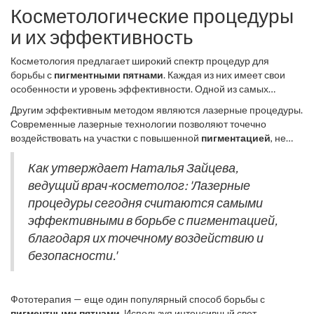
Косметологические процедуры
и их эффективность
Косметология предлагает широкий спектр процедур для
борьбы с
пигментными пятнами
. Каждая из них имеет свои
особенности и уровень эффективности. Одной из самых
популярных и доступных считается химический пилинг. Эта
Другим эффективным методом являются лазерные процедуры.
процедура заключается в нанесении на кожу химического
Современные лазерные технологии позволяют точечно
раствора, который способствует обновлению клеток и
воздействовать на участки с повышенной
пигментацией
, не
осветлению пигментации. Химический пилинг бывает разных
затрагивая окружающую кожу. Лазеры способны разрушать
типов и подбирается в зависимости от состояния кожи и
молекулы меланина, тем самым выводя их из клеток кожи.
Как утверждает Наталья Зайцева,
индивидуальных особенностей организма. Основное
Преимуществом этого метода является точность и
ведущий врач-косметолог: 'Лазерные
преимущество этой процедуры — видимый эффект уже после
минимальная травматизация, что позволяет быстро
нескольких сеансов, но есть и риски, такие как раздражение и
процедуры сегодня считаются самыми
восстанавливаться после сеанса. Однако лазерная терапия
покраснение, которые следует учитывать.
эффективными в борьбе с пигментацией,
может быть более дорогостоящей по сравнению с другими
методами, и для достижения максимального эффекта
благодаря их точечному воздействию и
потребуется несколько сеансов.
безопасности.'
Фототерапия — еще один популярный способ борьбы с
пигментными пятнами
. Используя интенсивный свет,