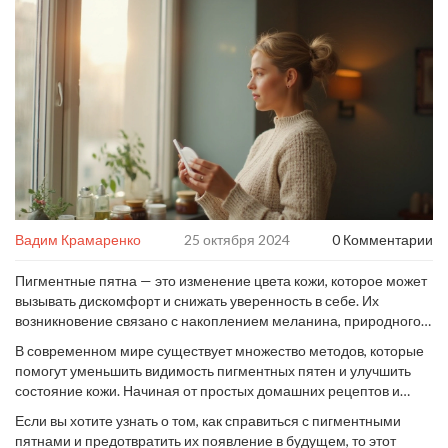
Вадим Крамаренко
25 октября 2024
0 Комментарии
Пигментные пятна — это изменение цвета кожи, которое может
вызывать дискомфорт и снижать уверенность в себе. Их
возникновение связано с накоплением меланина, природного
пигмента, который придает нашей коже цвет. Причины
В современном мире существует множество методов, которые
накопления этого пигмента могут быть самыми разными, и
помогут уменьшить видимость пигментных пятен и улучшить
важно разобраться в них, чтобы выбрать наиболее подходящий
состояние кожи. Начиная от простых домашних рецептов и
способ решения проблемы.
заканчивая профессиональными косметологическими
Если вы хотите узнать о том, как справиться с пигментными
процедурами. Но перед тем как приступать к борьбе с
пятнами и предотвратить их появление в будущем, то этот