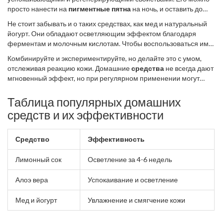
просто нанести на
пигментные пятна
на ночь, и оставить до
утра, тщательно смывая водой. Это средство помогает и в
Не стоит забывать и о таких средствах, как мед и натуральный
борьбе с последствиями солнца, и просто улучшает общее
йогурт. Они обладают осветляющим эффектом благодаря
состояние кожи. Важно помнить, что алоэ не вызывает
ферментам и молочным кислотам. Чтобы воспользоваться ими,
раздражения и подходит практически всем, но всегда стоит
можно составить простую маску из равных частей меда и
провести аллергический тест.
Комбинируйте и экспериментируйте, но делайте это с умом,
йогурта, нанести на лицо на 15–20 минут, а затем смыть. Это
отслеживая реакцию кожи. Домашние
средства
не всегда дают
средство дополнительно увлажняет кожу и делает её более
мгновенный эффект, но при регулярном применении могут
мягкой.
приятно удивить. На практике, стойкий результат может
появиться спустя несколько недель после регулярного
Таблица популярных домашних
использования, например, дважды в неделю.
средств и их эффективности
Средство
Эффективность
Лимонный сок
Осветление за 4-6 недель
Алоэ вера
Успокаивание и осветление
Мед и йогурт
Увлажнение и смягчение кожи