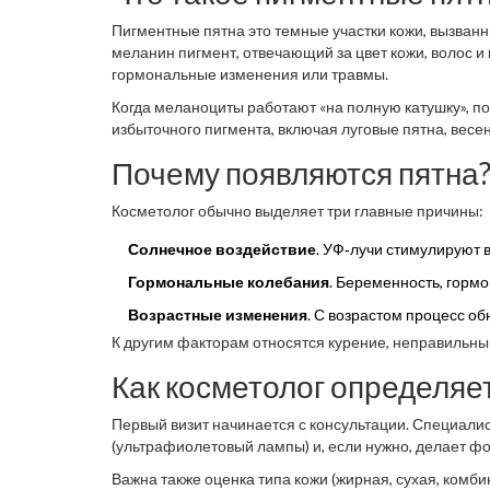
Пигментные пятна
это темные участки кожи, вызва
меланин
пигмент, отвечающий за цвет кожи, волос и 
гормональные изменения или травмы.
Когда меланоциты работают «на полную катушку», 
избыточного пигмента, включая луговые пятна, весе
Почему появляются пятна
Косметолог обычно выделяет три главные причины:
Солнечное воздействие
. УФ‑лучи стимулируют 
Гормональные колебания
. Беременность, горм
Возрастные изменения
. С возрастом процесс о
К другим факторам относятся курение, неправильны
Как косметолог определяе
Первый визит начинается с консультации. Специали
(ультрафиолетовый лампы) и, если нужно, делает фо
Важна также оценка типа кожи (жирная, сухая, комб