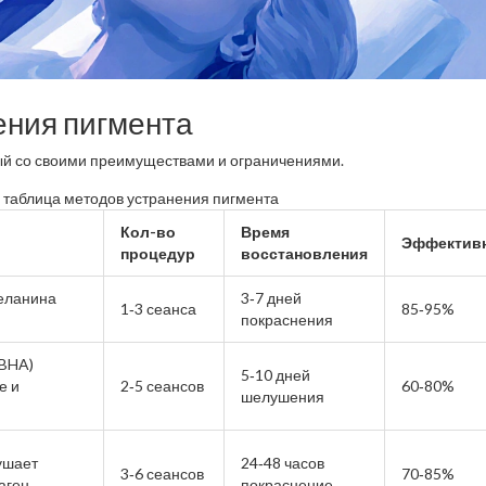
ения пигмента
ый со своими преимуществами и ограничениями.
 таблица методов устранения пигмента
Кол-во
Время
Эффектив
процедур
восстановления
еланина
3‑7 дней
1‑3 сеанса
85‑95%
покраснения
/BHA)
5‑10 дней
е и
2‑5 сеансов
60‑80%
шелушения
ушает
24‑48 часов
3‑6 сеансов
70‑85%
аген
покраснение