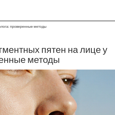
толога: проверенные методы
игментных пятен на лице у
ренные методы