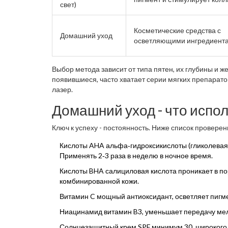
свет)
Косметические средства с
Домашний уход
осветляющими ингредиент
Выбор метода зависит от типа пятен, их глубины и 
появившиеся, часто хватает серии мягких препарато
лазер.
Домашний уход - что испо
Ключ к успеху - постоянность. Ниже список провере
Кислоты AHA
альфа‑гидроксикислоты (гликолевая
Применять 2‑3 раза в неделю в ночное время.
Кислоты BHA
салициловая кислота проникает в п
комбинированной кожи.
Витамин C
мощный антиоксидант, осветляет пигм
Ниацинамид
витамин B3, уменьшает передачу ме
Солнцезащитный крем
SPF минимум 30, широкого