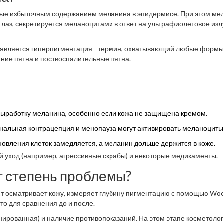
нные избыточным содержанием меланина в эпидермисе
.
При этом ме
глаз
, секретируется меланоцитами в ответ на ультрафиолетовое изл
появляется гиперпигментация - термин, охватывающий любые форм
нние пятна и поствоспалительные пятна.
?
выработку меланина, особенно если кожа не защищена кремом.
ональная контрацепция и менопауза могут активировать меланоциты
бновления клеток замедляется, а меланин дольше держится в коже.
й уход (например, агрессивные скрабы) и некоторые медикаменты.
т степень проблемы?
ст осматривает кожу, измеряет глубину пигментацию с помощью Wo
то для сравнения до и после.
инированная) и наличие противопоказаний. На этом этапе косметолог