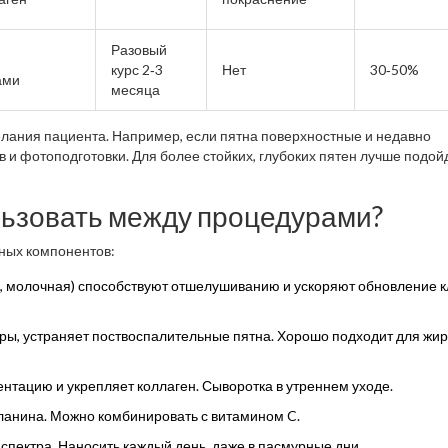
Разовый
курс 2‑3
Нет
30‑50%
ами
месяца
желания пациента. Например, если пятна поверхностные и недавно
в и фотоподготовки. Для более стойких, глубоких пятен лучше подой
льзовать между процедурами?
нных компонентов:
, молочная) способствуют отшелушиванию и ускоряют обновление к
оры, устраняет поствоспалительные пятна
. Хорошо подходит для жир
ентацию и укрепляет коллаген
. Сыворотка в утреннем уходе.
ланина
. Можно комбинировать с витамином C.
 спектра
. Наносить каждый день, даже в пасмурные дни.