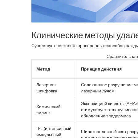
Клинические методы удал
Существует несколько проверенных способов, кажд
Сравнительная
Метод
Принцип действия
Лазерная
Селективное разрушение м
шлифовка
лазерным лучом
Экспозицией кислоты (AHA
Химический
стимулирует отшелушивани
пилинг
обновление эпидермиса
IPL (интенсивный
Широкополосный свет разр
импульсный
пигмент и стимулирует колл