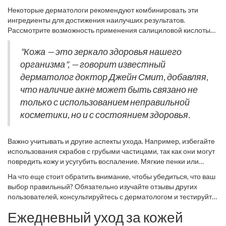
омертвевшие клетки кожи и открыть поры. Ретинол также
они могут пересушивать кожу, вызывая дополнительное
Некоторые дерматологи рекомендуют комбинировать эти
отлично справляется с очищением кожи и предотвращением
раздражение.
ингредиенты для достижения наилучших результатов.
появления акне, благодаря своей способности ускорять
Рассмотрите возможность применения салициловой кислоты
обновление клеток. Эти ингредиенты работают по-разному, но
утром, а ретинола — ночью. Это поможет минимизировать
их объединяет одно — они направлены на основные причины
побочные эффекты и добиться максимального эффекта в
"Кожа — это зеркало здоровья нашего
акне.
короткие сроки. Однако не стоит забывать о том, что кожа
организма", — говорит известный
каждого человека может реагировать на данные компоненты
дерматолог доктор Джейн Смит, добавляя,
по-разному. При любом дискомфорте необходимо прекратить
что наличие акне может быть связано не
использование и проконсультироваться с врачом.
только с использованием неправильной
косметики, но и с состоянием здоровья.
Важно учитывать и другие аспекты ухода. Например, избегайте
использования скрабов с грубыми частицами, так как они могут
повредить кожу и усугубить воспаление. Мягкие пенки или
очищающие средства на водной основе окажутся более
На что еще стоит обратить внимание, чтобы убедиться, что ваш
деликатным решением. И, конечно, не забывайте про
выбор правильный? Обязательно изучайте отзывы других
увлажнение. Даже если ваша кожа жирная, ей необходимо
пользователей, консультируйтесь с дерматологом и тестируйте
увлажнение для поддержания баланса влаги.
небольшое количество продукта на коже перед основным
Ежедневный уход за кожей
использованием. Подход к уходу за кожей должен быть