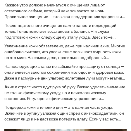
систематичным, ориентированным на ваши индивидуальные
Каждое утро должно начинаться с очищения лица от
нужды и ожидания, только тогда вы сможете подобрать
остаточного себума, который накапливается за ночь.
действительно эффективные косметические средства.
Правильное очищение — это ключ к поддержанию здоровья и
свежести кожи, особенно склонной к акне. Лучший способ —
После тщательного очищения важно нанести подходящий
использовать деликатное средство, которое не будет
тоник. Тоник помогает восстановить баланс pH и служит
пересушивать кожу. Выбирайте средства, содержащие
подготовкой кожи к следующему этапу ухода. Здесь тоже
успокаивающие и противовоспалительные компоненты, такие
следует выбирать формулы, не содержащие спирт.
как алоэ вера или зеленый чай. Избегайте агрессивных
Увлажнение кожи обязателено, даже при наличии акне. Многие
Идеальными будут тоники, обогащенные такими
очищающих средств, содержащих спирт, так как они могут
ошибочно считают, что увлажнение повышает жирность кожи,
ингредиентами как ниацинамид, который помогает улучшить
привести к раздражению и увеличению выработки кожного
но это миф. На самом деле, правильно подобранный
текстуру кожи и уменьшить покраснения. Поддерживайте этот
жира.
увлажняющий крем помогает защитить кожу и держит уровень
ежедневный ритуал — это станет замечательной основой для
На последующих этапах не забывайте про защиту от солнца —
влаги в норме. Ищите легкие кремы с матирующим эффектом
улучшения состояния кожи.
она является залогом сохранения молодости и здоровья кожи.
или содержащие гиалуроновую кислоту, которая прекрасно
Даже в пасмурные дни ультрафиолетовые лучи могут негативно
насыщает кожу влагой, не забивая при этом поры.
действовать на дерму. Используйте продукты с SPF не менее
Акне
и стресс часто идут рука об руку. Важно уделять внимание
30, чтобы обезопасить кожу от преждевременного старения и
не только физическому уходу, но и психологическому
гиперпигментации из-за акне. Кремы с защитой от солнца
состоянию. Регулярные физические упражнения и
позволяют коже дышать и защищают её, что особенно важно
качественный сон способствуют выработке эндорфинов, что
после применения эксфолиантов или кислот.
Поддержка кожи в течение дня — это важная часть ухода.
помогает уменьшить уровень стресса и, как следствие,
Включите в рутину увлажняющий спрей с антиоксидантами, он
сократить количество высыпаний. Заведите себе привычку
освежит лицо и не даст коже потерять влагу. Если у вас есть
отдыхать и проводить время на свежем воздухе — это
возможность, прислушайтесь к совету дерматологов и
положительно влияет на иммунную систему и внешний вид
проводите меньше времени в кондиционированных