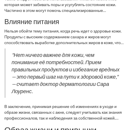
Американская Академия Дерматологии, самопроизвольная
высушиванию и, как следствие, к более активной работе
которая может забивать поры и усугублять состояние кожи.
«экстракция» может вызвать более глубокое воспаление и
сальных желез. Это замкнутый круг, который нужно разорвать,
Частично в этом могут помочь специализированные
образование кист. Это значит, что лучше доверить такие
чтобы кожа могла восстановиться.
косметологические средства, но важно обращать внимание на
процедуры
специалистам, если без них не обойтись.
Влияние питания
состав. Предпочитайте некомедогенные формулы, которые
обеспечивают коже дыхание. Работая с косметологическими
Нельзя обойти тему питания, когда речь идет о здоровье кожи.
продуктами, прочитайте состав на упаковке, чтобы убедиться в
Продукты с высоким содержанием сахара и жиров могут
отсутствии в продукте веществ, которые могут негативно
способствовать выработке дополнительных жиров в коже, что
сказаться на здоровье вашей кожи.
может усилить проблему с акне. Существует мнение, что
чрезмерное потребление молочных продуктов может ухудшать
"Нет ничего важнее для кожи, чем
состояние кожи. Хотя научные данные на этот счет различны,
понимание её потребностей. Прием
стоит отметить, что сама природа питания может сильно влиять
правильных продуктов и избегание вредных
на внешний вид нашей кожи. Многочисленные исследования
— это первый шаг на пути к здоровой коже,"
указывают на связь между высоким гликемическим индексом
пищи и обострениями акне.
— считает доктор дерматологии Сара
Лоуренс.
В заключение, принимая решение об изменениях в уходе и
образе жизни, связанных с акне, следует учитывать как знания
профессионалов, так и наблюдения за собственной кожей.
Следуя простым рекомендациям, можно ускорить процесс
Образ жизни и привычки
восстановления и пройти путь к чистой коже с наименьшими