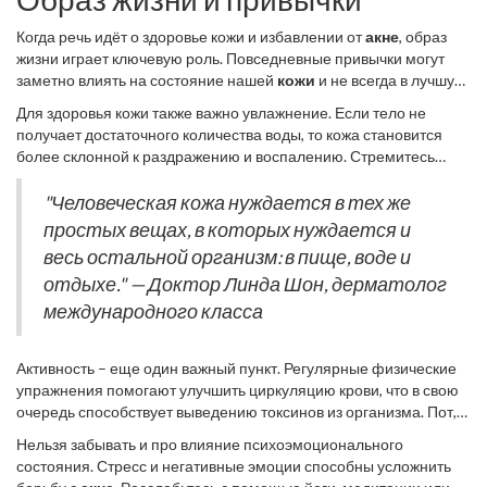
потерями.
Когда речь идёт о здоровье кожи и избавлении от
акне
, образ
жизни играет ключевую роль. Повседневные привычки могут
заметно влиять на состояние нашей
кожи
и не всегда в лучшую
сторону. Переутомление, недостаток сна, стрессы – все эти
Для здоровья кожи также важно увлажнение. Если тело не
факторы ослабляют защитные функции организма, и акне
получает достаточного количества воды, то кожа становится
получает свободу действий. Важно помнить, что 7-9 часов
более склонной к раздражению и воспалению. Стремитесь
спокойного сна способны существенно улучшить состояние
выпивать около восьми стаканов воды в день. В этом смысле
кожного покрова, особенно если придерживаться
поможет также употребление свежих фруктов и овощей,
"Человеческая кожа нуждается в тех же
определённого режима сна и бодрствования.
насыщенных водой. Их фруктовые кислоты могу помочь
простых вещах, в которых нуждается и
восстановиться коже гораздо быстрее, чем предписанные
весь остальной организм: в пище, воде и
крема.
отдыхе." — Доктор Линда Шон, дерматолог
международного класса
Активность – еще один важный пункт. Регулярные физические
упражнения помогают улучшить циркуляцию крови, что в свою
очередь способствует выведению токсинов из организма. Пот,
выделяемый при занятиях спортом, очищает поры, но важно
Нельзя забывать и про влияние психоэмоционального
помнить о своевременном очищении кожи, чтобы избежать
состояния. Стресс и негативные эмоции способны усложнить
накопления загрязнений на ее поверхности.