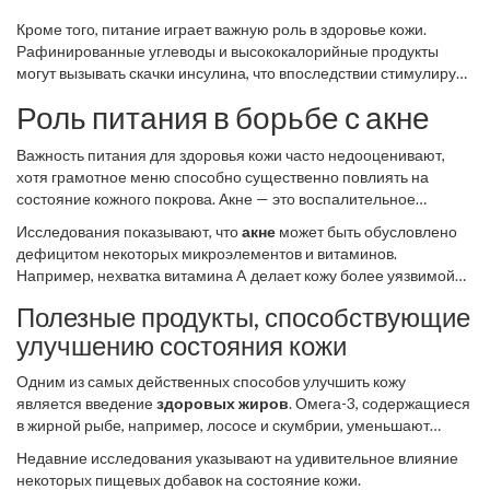
Кроме того, питание играет важную роль в здоровье кожи.
Рафинированные углеводы и высококалорийные продукты
могут вызывать скачки инсулина, что впоследствии стимулирует
выработку кожного сала. Также, некоторые исследования
Роль питания в борьбе с акне
связывают употребление молочных продуктов и сахара с
увеличением риска появления акне. Склонность вашей кожи к
Важность питания для здоровья кожи часто недооценивают,
воспалениям часто определяется образом жизни.
хотя грамотное меню способно существенно повлиять на
Неправильный уход, использование агрессивных средств или
состояние кожного покрова. Акне — это воспалительное
чрезмерное увлечение косметикой могут усугубить проблему.
заболевание, и одним из ключевых факторов, усиливающих
Необходимо учитывать все факторы, чтобы борьба с акне
Исследования показывают, что
акне
может быть обусловлено
воспаление, является неправильное питание. Чрезмерное
приносила результат.
дефицитом некоторых микроэлементов и витаминов.
употребление углеводов, например, сладостей и белого хлеба,
Например, нехватка витамина A делает кожу более уязвимой
способствует повышению уровня инсулина в крови, что, в свою
для воздействия внешних факторов, а цинк обладает
очередь, ускоряет процесс выработки кожного сала. Избыток
Полезные продукты, способствующие
противовоспалительным эффектом. Многие замечали
сала закупоривает поры, что и приводит к образованию акне.
улучшению состояния кожи
улучшение состояния кожи при включении в рацион большего
количества фруктов и овощей. Именно аскорбиновая кислота
Одним из самых действенных способов улучшить кожу
отвечает за поддержание иммунитета кожи и защиты её от
является введение
здоровых жиров
. Омега-3, содержащиеся
внешних агрессий.
в жирной рыбе, например, лососе и скумбрии, уменьшают
воспаление и помогают восстановлению кожи. Полюбите
Недавние исследования указывают на удивительное влияние
авокадо и оливковое масло, так как они богаты полезными
некоторых пищевых добавок на состояние кожи.