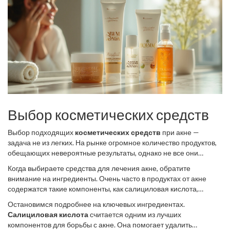
Выбор косметических средств
Выбор подходящих
косметических средств
при акне —
задача не из легких. На рынке огромное количество продуктов,
обещающих невероятные результаты, однако не все они
одинаково эффективны. Важно понимать тип своей кожи и
Когда выбираете средства для лечения акне, обратите
симптомы акне. Ведь то, что помогает одному человеку, может
внимание на ингредиенты. Очень часто в продуктах от акне
не подойти другому. Например, кожа может быть жирной,
содержатся такие компоненты, как салициловая кислота,
комбинированной или сухой, и для каждого типа требуется свой
бензоилпероксид или ретинол. Они могут уменьшить
подход.
Остановимся подробнее на ключевых ингредиентах.
воспаление и покраснение, а также предотвратить образование
Салициловая кислота
считается одним из лучших
новых высыпаний. Однако вы должны быть осторожны с
компонентов для борьбы с акне. Она помогает удалить
продуктами, содержащими большое количество спирта, так как