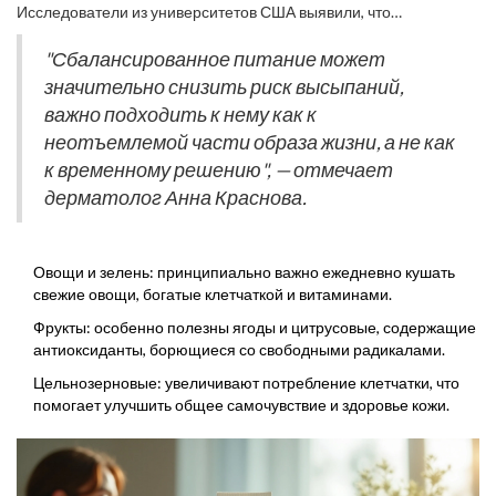
жирами, которые поддерживают баланс липидов на коже.
Исследователи из университетов США выявили, что
регулярный прием пробиотиков улучшает барьерную функцию
кожи и способствует уменьшению высыпаний.
"Сбалансированное питание может
значительно снизить риск высыпаний,
важно подходить к нему как к
неотъемлемой части образа жизни, а не как
к временному решению", — отмечает
дерматолог Анна Краснова.
Овощи и зелень: принципиально важно ежедневно кушать
свежие овощи, богатые клетчаткой и витаминами.
Фрукты: особенно полезны ягоды и цитрусовые, содержащие
антиоксиданты, борющиеся со свободными радикалами.
Цельнозерновые: увеличивают потребление клетчатки, что
помогает улучшить общее самочувствие и здоровье кожи.