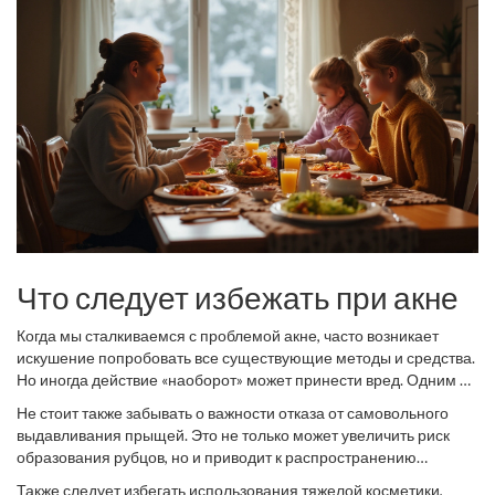
кожи.
помещениях, так как сухой воздух может негативно сказаться на
склонной к акне коже. Следите за тем, чтобы руки оставались
чистыми и не касайтесь лица, это убережет от попадания
бактерий и загрязнений.
Что следует избежать при акне
Когда мы сталкиваемся с проблемой акне, часто возникает
искушение попробовать все существующие методы и средства.
Но иногда действие «наоборот» может принести вред. Одним из
ключевых моментов в борьбе с акне является отказ от
Не стоит также забывать о важности отказа от самовольного
чрезмерного очищения кожи. Кажется, что агрессивное
выдавливания прыщей. Это не только может увеличить риск
очищение поможет избавиться от излишков себума и
образования рубцов, но и приводит к распространению
загрязнений, но это не так. Чрезмерное очищение может
инфекции на здоровые участки кожи. Как утверждает
нарушить естественный барьер кожи, что приводит к ее
Также следует избегать использования тяжелой косметики,