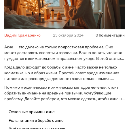
Вадим Крамаренко
23 октября 2024
0 Комментарии
Акне — это далеко не только подростковая проблема. Оно
может доставлять хлопоты и взрослым. Важно понять, что кожа
нуждается в внимательном и правильном уходе. В этой статье
мы рассмотрим, какие факторы влияют на развитие акне и
Когда дело доходит до борьбы с акне, часто важна не только
какие шаги можно предпринять для улучшения здоровья кожи.
косметика, но и образ жизни. Простой совет вроде изменения
питания или распорядка дня может значительно помочь.
Немаловажное значение имеет правильный подбор средств
Помимо механических и химических методов лечения, стоит
для ухода, которые действительно работают.
обратить внимание на вредные привычки, усугубляющие
проблему. Давайте разберем, что можно сделать, чтобы акне не
возвратилось и не испортило вам настроение.
Основные причины акне
Роль питания в борьбе с акне
Выбор косметических средств