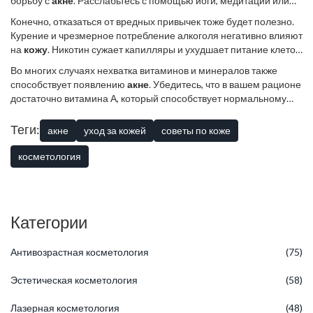
борьбу с
акне
. Расслабьтесь с помощью йоги, медитации или
других любимых занятий. Ведь существует связь между
Конечно, отказаться от вредных привычек тоже будет полезно.
нервной системой и состоянием кожи; стоит снизить уровень
Курение и чрезмерное потребление алкоголя негативно влияют
стресса, и кожа ответит вам благодарностью.
на
кожу
. Никотин сужает капилляры и ухудшает питание клеток,
а алкоголь выводит влагу, иссушая кожу. Это не значит, что
Во многих случаях нехватка витаминов и минералов также
нужно полностью отказаться от удовольствий, но стоит
способствует появлению
акне
. Убедитесь, что в вашем рационе
задуматься о мере их поступления в организм.
достаточно витамина А, который способствует нормальному
обновлению кожных клеток, а также цинка, который обладает
противовоспалительным действием. Проконсультируйтесь с
Теги:
акне
уход за кожей
советы по коже
врачом, чтобы определить, каких веществ вам может не хватать,
и подберите соответствующий рацион или комплексы
косметология
витаминов.
Категории
Антивозрастная косметология
(75)
Эстетическая косметология
(58)
Лазерная косметология
(48)