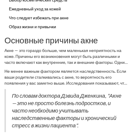
Ежедневный уход за кожей
Что следует избежать при акне
Образ жизни и привычки
Основные причины акне
Акне — это гораздо больше, чем маленькая неприятность на
коже. Причины его возникновения могут быть различными и
часто включают как внутренние, так и внешние факторы. Одним
из ключевых факторов является гормональный дисбаланс,
Не менее важным фактором является наследственность. Если
особенно в периоды полового созревания или при некоторых
ваши родители сталкивались с акне, то вероятность его
эндокринных нарушениях. В этот период организм активно
появления у вас заметно выше. Исследования показывают, что
производит гормон андростендион, который влияет на
генетический фон оказывает значительное воздействие на
увеличение секреции кожного сала. Излишек такого жира
активность сальных желез и склонность к воспалению. Помимо
По словам доктора Дэвида Дженкина, "Акне
становится благоприятной средой для размножения бактерий,
этого, стрессовые ситуации также могут становиться
— это не просто болезнь подростков, и
что и приводит к воспалению кожи.
катализатором появления акне. Стресс приводит к выбросу
часто необходимо учитывать
гормонов, таких как кортизол, который способствует усиленной
наследственные факторы и хронический
работе сальных желез.
стресс в жизни пациента".