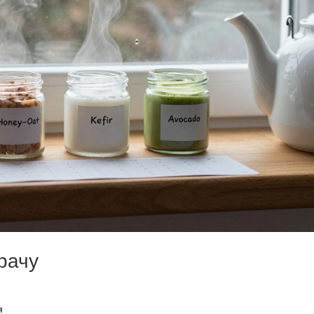
врачу
я