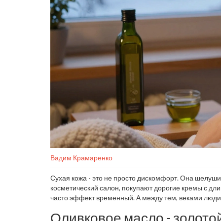
Вадим Крамаренко
Сухая кожа - это не просто дискомфорт. Она шелушит
косметический салон, покупают дорогие кремы с дл
часто эффект временный. А между тем, веками люди
оставалась мягкой, гладкой и увлажненной. И эти сре
Оливковое масло - золотой