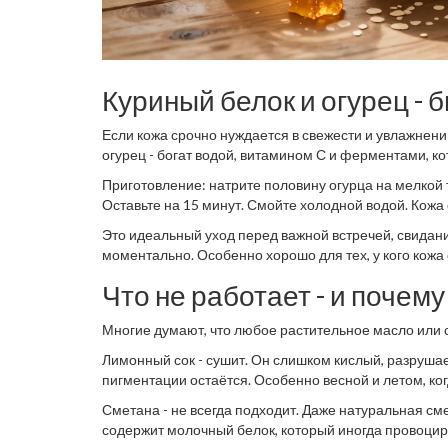
Куриный белок и огурец -
Если кожа срочно нуждается в свежести и увлажнении
огурец - богат водой, витамином С и ферментами, к
Приготовление: натрите половину огурца на мелкой 
Оставьте на 15 минут. Смойте холодной водой. Кожа 
Это идеальный уход перед важной встречей, свидани
моментально. Особенно хорошо для тех, у кого кожа об
Что не работает - и почему
Многие думают, что любое растительное масло или со
Лимонный сок - сушит. Он слишком кислый, разрушае
пигментации остаётся. Особенно весной и летом, ког
Сметана - не всегда подходит. Даже натуральная см
содержит молочный белок, который иногда провоциру