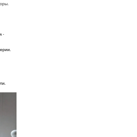
поры.
я -
терии.
ли.