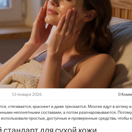
13 января 2026
0 Комм
ся, стягивается, краснеет и даже трескается. Многие идут в аптеку 
инными непонятными составами, а потом разочаровываются. Потому
 использовали простые, доступные и проверенные средства, чтобы 
дства работают - даже сегодня, в 2026 году.
 стандарт для сухой кожи