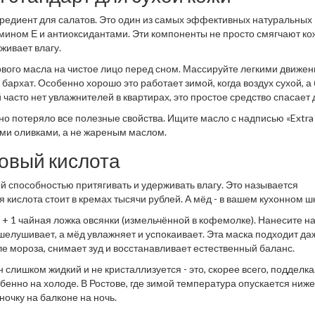
гредиент для салатов. Это один из самых эффективных натуральных
мином Е и антиоксидантами. Эти компоненты не просто смягчают кож
живает влагу.
кового масла на чистое лицо перед сном. Массируйте легкими движен
 бархат. Особенно хорошо это работает зимой, когда воздух сухой, а
 часто нет увлажнителей в квартирах, это простое средство спасает 
 потеряло все полезные свойства. Ищите масло с надписью «Extra 
ми оливками, а не жареным маслом.
овый кислота
ой способностью притягивать и удерживать влагу. Это называется
 кислота стоит в кремах тысячи рублей. А мёд - в вашем кухонном ш
 + 1 чайная ложка овсянки (измельчённой в кофемолке). Нанесите н
тшелушивает, а мёд увлажняет и успокаивает. Эта маска подходит да
е мороза, снимает зуд и восстанавливает естественный баланс.
 слишком жидкий и не кристаллизуется - это, скорее всего, подделка
енно на холоде. В Ростове, где зимой температура опускается ниже
ночку на балконе на ночь.