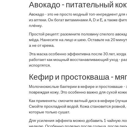
Авокадо - питательный ко
Авокадо - это не просто модный топ-ингредиент для
из аптеки. Он богат витаминами А, D и Е, а также 
плёнку.
Простой рецепт: разомните половину спелого авокад
мёда. Нанесите на лицо и шею. Оставьте на 20 минут.
а не от крема.
Эта маска особенно эффективна после 30 лет, когда
работает как мощный восстанавливающий уход - раз в
испортятся.
Кефир и простокваша - мя
Молочнокислые бактерии в кефире и простокваше - 
повреждая кожу. Это особенно важно для сухой кожи
Как применять: смочите ватный диск в кефире (лучше
Смойте прохладной водой. Кожа становится ровной, 
которые только сушат.
Для усиления эффекта можно добавить 1 чайную ложку
неделю. Особенно полезно после солнца, после пер