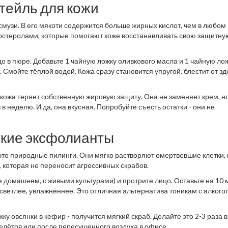
ктейль для кожи
 смузи. В его мякоти содержится больше жирных кислот, чем в любом
фитостеролами, которые помогают коже восстанавливать свою защитну
о в пюре. Добавьте 1 чайную ложку оливкового масла и 1 чайную ло
 Смойте тёплой водой. Кожа сразу становится упругой, блестит от зд
 кожа теряет собственную жировую защиту. Она не заменяет крем, н
 неделю. И да, она вкусная. Попробуйте съесть остатки - они не
гкие эксфолианты
это природные пилинги. Они мягко растворяют омертвевшие клетки, 
, которая не переносит агрессивных скрабов.
 домашнем, с живыми культурами) и протрите лицо. Оставьте на 10 
светлее, увлажнённее. Это отличная альтернатива тоникам с алкого
 овсянки в кефир - получится мягкий скраб. Делайте это 2-3 раза в
елётов или после пересушенного воздуха в офисе.