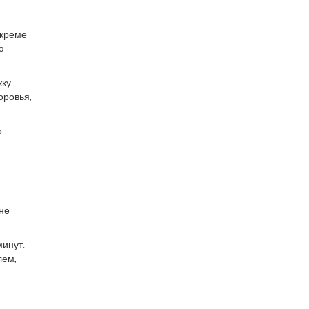
 креме
ю
жку
оровья,
о
не
минут.
лем,