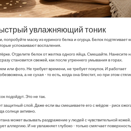
 быстрый увлажняющий тоник
, попробуйте маску из куриного белка и огурца. Белок подтягивает к
оторые успокаивают воспаления.
тёрке. Отделите белок от желтка одного яйца. Смешайте. Нанесите н
сразу становится свежей, как после утреннего умывания в горах.
ем или фото. Не требует времени, не требует покупок. И работает
езвожена, а не сухая - то есть, когда она блестит, но при этом стяги
к подойдут. Это не так.
т защитный слой. Даже если вы смешиваете его с мёдом - риск ожог
да солнце активно.
етана может вызывать раздражение у людей с чувствительной кожей
ет аллергию. И не увлажняет глубоко - только смягчает поверхность