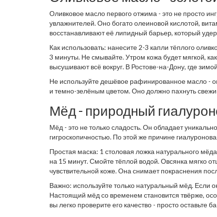
Оливковое масло первого отжима - это не просто ин
увлажнителей. Оно богато олеиновой кислотой, вита
восстанавливают её липидный барьер, который удер
Как использовать: нанесите 2-3 капли тёплого олив
3 минуты. Не смывайте. Утром кожа будет мягкой, как
высушивают всё вокруг. В Ростове-на-Дону, где зимой
людей.
Не используйте дешёвое рафинированное масло - оно
и темно-зелёным цветом. Оно должно пахнуть свежи
Мёд - природный гиалурон
Мёд - это не только сладость. Он обладает уникальн
гигроскопичностью. По этой же причине гиалуроновая
Простая маска: 1 столовая ложка натурального мёда
на 15 минут. Смойте тёплой водой. Овсянка мягко о
чувствительной коже. Она снимает покраснения посл
Важно: используйте только натуральный мёд. Если он
Настоящий мёд со временем становится твёрже, особ
вы легко проверите его качество - просто оставьте ба