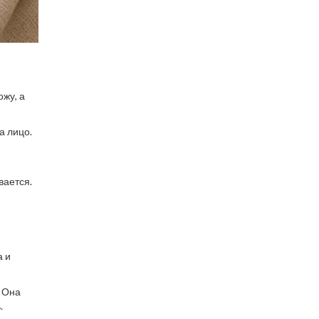
ожу, а
а лицо.
вается.
а и
. Она
.