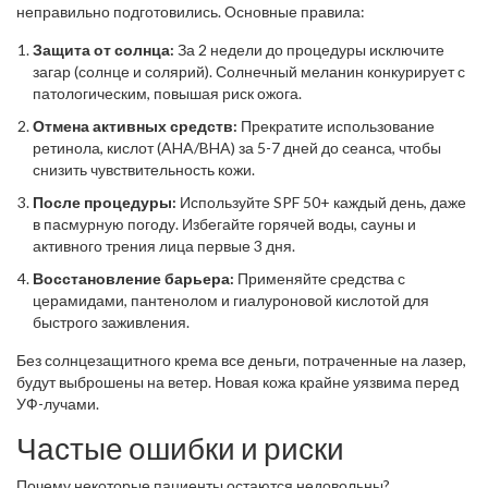
неправильно подготовились. Основные правила:
Защита от солнца:
За 2 недели до процедуры исключите
загар (солнце и солярий). Солнечный меланин конкурирует с
патологическим, повышая риск ожога.
Отмена активных средств:
Прекратите использование
ретинола, кислот (AHA/BHA) за 5-7 дней до сеанса, чтобы
снизить чувствительность кожи.
После процедуры:
Используйте SPF 50+ каждый день, даже
в пасмурную погоду. Избегайте горячей воды, сауны и
активного трения лица первые 3 дня.
Восстановление барьера:
Применяйте средства с
церамидами, пантенолом и гиалуроновой кислотой для
быстрого заживления.
Без солнцезащитного крема все деньги, потраченные на лазер,
будут выброшены на ветер. Новая кожа крайне уязвима перед
УФ-лучами.
Частые ошибки и риски
Почему некоторые пациенты остаются недовольны?