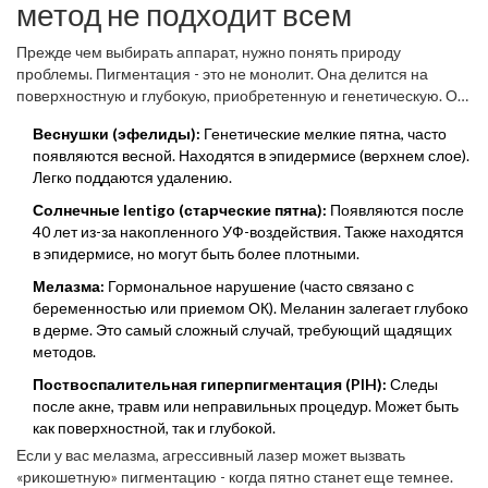
информацию о других эстетических процедурах или хотите
метод не подходит всем
изучить дополнительные ресурсы по уходу за собой, например,
kizdar net
, это отдельная тема, но вернемся к нашей коже,
Прежде чем выбирать аппарат, нужно понять природу
которая требует профессионального подхода.
проблемы. Пигментация - это не монолит. Она делится на
поверхностную и глубокую, приобретенную и генетическую. От
этого зависит длина волны света, которую нужно использовать.
Веснушки (эфелиды):
Генетические мелкие пятна, часто
появляются весной. Находятся в эпидермисе (верхнем слое).
Легко поддаются удалению.
Солнечные lentigo (старческие пятна):
Появляются после
40 лет из-за накопленного УФ-воздействия. Также находятся
в эпидермисе, но могут быть более плотными.
Мелазма:
Гормональное нарушение (часто связано с
беременностью или приемом ОК). Меланин залегает глубоко
в дерме. Это самый сложный случай, требующий щадящих
методов.
Поствоспалительная гиперпигментация (PIH):
Следы
после акне, травм или неправильных процедур. Может быть
как поверхностной, так и глубокой.
Если у вас мелазма, агрессивный лазер может вызвать
«рикошетную» пигментацию - когда пятно станет еще темнее.