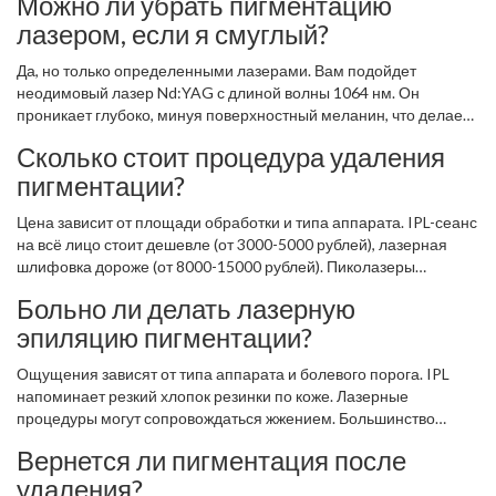
Можно ли убрать пигментацию
лазером, если я смуглый?
Да, но только определенными лазерами. Вам подойдет
неодимовый лазер Nd:YAG с длиной волны 1064 нм. Он
проникает глубоко, минуя поверхностный меланин, что делает
процедуру безопасной для темной кожи. Категорически
Сколько стоит процедура удаления
избегайте IPL и александритовых лазеров без специальной
пигментации?
подготовки кожи.
Цена зависит от площади обработки и типа аппарата. IPL-сеанс
на всё лицо стоит дешевле (от 3000-5000 рублей), лазерная
шлифовка дороже (от 8000-15000 рублей). Пиколазеры
относятся к премиум-сегменту. Всегда уточняйте цену за весь
Больно ли делать лазерную
курс, а не за одну процедуру.
эпиляцию пигментации?
Ощущения зависят от типа аппарата и болевого порога. IPL
напоминает резкий хлопок резинки по коже. Лазерные
процедуры могут сопровождаться жжением. Большинство
современных аппаратов имеют систему контактного
Вернется ли пигментация после
охлаждения, которое значительно снижает дискомфорт.
удаления?
Обезболивающий крем обычно не требуется, но может быть