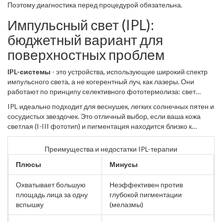
Поэтому диагностика перед процедурой обязательна.
Импульсный свет (IPL):
бюджетный вариант для
поверхностных проблем
IPL-системы
- это устройства, использующие широкий спектр
импульсного света, а не когерентный луч, как лазеры. Они
работают по принципу селективного фототермолиза: свет
поглощается меланином, нагревает его и разрушает, не
IPL идеально подходит для веснушек, легких солнечных пятен и
повреждая окружающие ткани.
сосудистых звездочек. Это отличный выбор, если ваша кожа
светлая (I-III фототип) и пигментация находится близко к
поверхности.
Преимущества и недостатки IPL-терапии
Плюсы
Минусы
Охватывает большую
Неэффективен против
площадь лица за одну
глубокой пигментации
вспышку
(мелазмы)