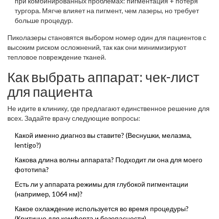
при комбинированных проблемах: пигментация + потеря
тургора. Мягче влияет на пигмент, чем лазеры, но требует
больше процедур.
Пиколазеры становятся выбором номер один для пациентов с
высоким риском осложнений, так как они минимизируют
тепловое повреждение тканей.
Как выбрать аппарат: чек-лист
для пациента
Не идите в клинику, где предлагают единственное решение для
всех. Задайте врачу следующие вопросы:
Какой именно диагноз вы ставите? (Веснушки, мелазма,
lentigo?)
Какова длина волны аппарата? Подходит ли она для моего
фототипа?
Есть ли у аппарата режимы для глубокой пигментации
(например, 1064 нм)?
Какое охлаждение используется во время процедуры?
(Критично для комфорта и безопасности).