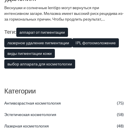
нанесен по запросу.
Веснушки и солнечные lentigo могут вернуться при
интенсивном загаре. Мелазма имеет высокий риск рецидива из-
за гормональных причин. Чтобы продлить результат,
необходимо ежедневно использовать SPF-средства, избегать
солнца и поддерживать здоровье печени и эндокринной
Теги:
аппарат от пигментации
системы. Поддерживающие процедуры рекомендуются раз в
год.
лазерное удаление пигментации
IPL фотоомоложение
виды пигментации кожи
выбор аппарата для косметологии
Категории
Антивозрастная косметология
(75)
Эстетическая косметология
(58)
Лазерная косметология
(48)