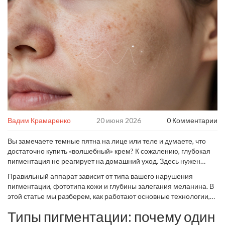
Вадим Крамаренко
20 июня 2026
0 Комментарии
Вы замечаете темные пятна на лице или теле и думаете, что
достаточно купить «волшебный» крем? К сожалению, глубокая
пигментация не реагирует на домашний уход. Здесь нужен
серьезный инструмент. Но какой именно? Рынок предлагает
Правильный аппарат зависит от типа вашего нарушения
десятки устройств: лазеры, IPL-системы, радиочастотные
пигментации, фототипа кожи и глубины залегания меланина. В
аппараты. Ошибка в выборе может не просто не помочь, но и
этой статье мы разберем, как работают основные технологии,
усугубить проблему, вызвав новые пятна или ожоги.
какие аппараты действительно эффективны в 2026 году и
Типы пигментации: почему один
почему универсального решения не существует. Если вы ищете