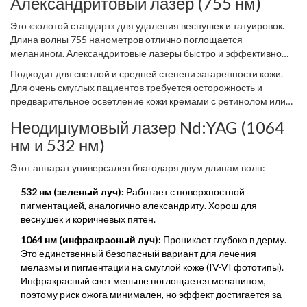
Александритовый лазер (755 нм)
Это «золотой стандарт» для удаления веснушек и татуировок.
Длина волны 755 нанометров отлично поглощается
меланином. Александритовые лазеры быстро и эффективно
убирают поверхностную пигментацию. После процедуры пятна
Подходит для светлой и средней степени загаренности кожи.
темнеют и отшелушиваются в течение 7-10 дней.
Для очень смуглых пациентов требуется осторожность и
предварительное осветление кожи кремами с ретинолом или
гидрохиноном.
Неодиμιумовый лазер Nd:YAG (1064
нм и 532 нм)
Этот аппарат универсален благодаря двум длинам волн:
532 нм (зеленый луч):
Работает с поверхностной
пигментацией, аналогично александриту. Хорош для
веснушек и коричневых пятен.
1064 нм (инфракрасный луч):
Проникает глубоко в дерму.
Это единственный безопасный вариант для лечения
мелазмы и пигментации на смуглой коже (IV-VI фототипы).
Инфракрасный свет меньше поглощается меланином,
поэтому риск ожога минимален, но эффект достигается за