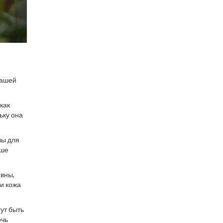
вашей
как
льку она
лы для
ьше
вны,
ли кожа
ут быть
очь