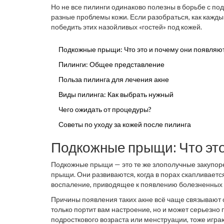
Но не все пилинги одинаково полезны в борьбе с 
разные проблемы кожи. Если разобраться, как кажды
победить этих назойливых «гостей» под кожей.
Подкожные прыщи: Что это и почему они появляю
Пилинги: Общее представление
Польза пилинга для лечения акне
Виды пилинга: Как выбрать нужный
Чего ожидать от процедуры?
Советы по уходу за кожей после пилинга
Подкожные прыщи: Что это
Подкожные прыщи — это те же злополучные закупоре
прыщи. Они развиваются, когда в порах скапливаетс
воспаление, приводящее к появлению болезненных б
Причины появления таких акне всё чаще связывают с
только портит вам настроение, но и может серьезно
подросткового возраста или менструации, тоже игра