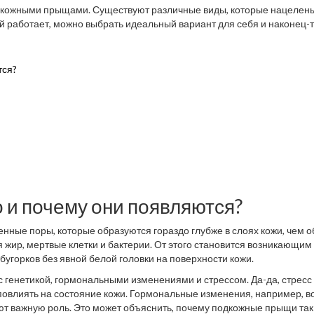
подкожными прыщами. Существуют различные виды, которые нацелен
й работает, можно выбрать идеальный вариант для себя и наконец-
тся?
 и почему они появляются?
нные поры, которые образуются гораздо глубже в слоях кожи, чем 
я жир, мертвые клетки и бактерии. От этого становится возникающим
угорков без явной белой головки на поверхности кожи.
 генетикой, гормональными изменениями и стрессом. Да-да, стресс
 повлиять на состояние кожи. Гормональные изменения, например, в
ют важную роль. Это может объяснить, почему подкожные прыщи так