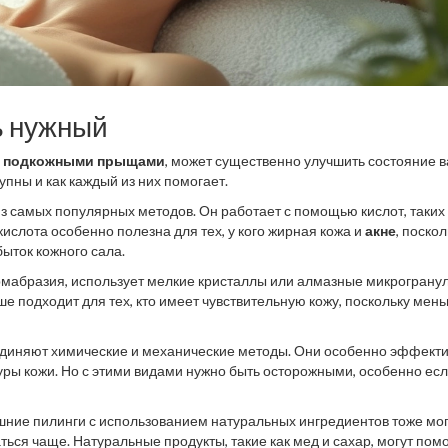
ь нужный
с
подкожными прыщами
, может существенно улучшить состояние 
упны и как каждый из них помогает.
з самых популярных методов. Он работает с помощью кислот, таких 
ислота особенно полезна для тех, у кого жирная кожа и
акне
, поско
быток кожного сала.
рмабразия, использует мелкие кристаллы или алмазные микрограну
ше подходит для тех, кто имеет чувствительную кожу, поскольку мен
единяют химические и механические методы. Они особенно эффекти
туры кожи. Но с этими видами нужно быть осторожными, особенно ес
машние пилинги с использованием натуральных ингредиентов тоже мог
ься чаще. Натуральные продукты, такие как мед и сахар, могут пом