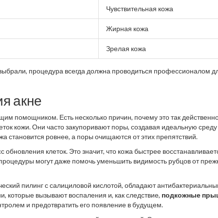
Чувствительная кожа
Жирная кожа
Зрелая кожа
вы выбрали, процедура всегда должна проводиться профессионалом д
ия акне
ящим помощником. Есть несколько причин, почему это так действенно
ток кожи. Они часто закупоривают поры, создавая идеальную среду
ожа становится ровнее, а поры очищаются от этих препятствий.
с обновления клеток. Это значит, что кожа быстрее восстанавливает
 процедуры могут даже помочь уменьшить видимость рубцов от преж
ический пилинг с салициловой кислотой, обладают антибактериальн
ии, которые вызывают воспаления и, как следствие,
подкожные пры
тролем и предотвратить его появление в будущем.