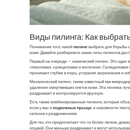
Виды пилинга: Как выбрат
Понимание того, какой
пилинг
выбрать для борьбы 
кожи. Давайте разберемся, какие типы пилингов дост
Первый на очереди — химический пилинг. Это один и
гликолевая, салициловая и молочная. Салициловая к
проникает глубже в поры, устраняя загрязнения и из
Механический пилинг, также известный как микроде
удаления омертвевших клеток кожи. Эта техника луч
раздражает и контролируется вручную.
Есть также комбинированные пилинги, которые объ
если у вас и
подкожные прыщи
, и неровности текс
склонна к раздражениям.
Для тех, кто предпочитает что-то более легкое, до
опцией. Они меньше раздражают и могут использоват