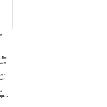
ля
. Во-
 для
ся и
них
ым
щи
. С