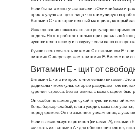
Если бы витамины участвовали в Олимпийских играх,
просто улучшает цвет лица - он стимулирует выработ
Витамин С - это строительный материал, который зас
Исследования показывают, что регулярное применен
недель. Но это работает только при правильной конц
чувствителен к свету и воздуху - если ваша сыворотк
холодильнике.
Лучше всего сочетать витамин С с витамином Е - он
витамин С «перезаряжает» витамин Е. Вместе они с
Витамин Е - щит от свобо
Витамин Е - это не просто «полезный» витамин. Это 
радикалы - молекулы, которые разрушают клетки, ка
курения, стресса. Без витамина Е кожа стареет быст
Он особенно важен для сухой и чувствительной кожи
Когда барьер слабый, влага уходит, кожа шелушится,
перед кремом. Он не заменяет увлажнение, а усилив
Если вы используете ретинол (витамин А), витамин 
сочетать их: витамин А - для обновления клеток, вита