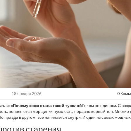
18 января 2026
0 Комм
умали:
«Почему кожа стала такой тусклой?»
- вы не одиноки. С возр
ость, появляются морщинки, тусклость, неравномерный тон. Многие 
Но правда в другом: всё начинается снутри. И один из самых мощных
 против старения