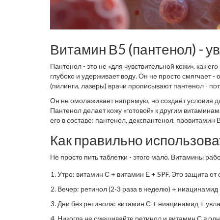
Витамин В5 (пантенол) - у
Пантенол - это не «для чувствительной кожи», как е
глубоко и удерживает воду. Он не просто смягчает 
(пилинги, лазеры) врачи прописывают пантенол - по
Он не омолаживает напрямую, но создаёт условия д
Пантенол делает кожу «готовой» к другим витаминам
его в составе: пантенол, декспантенол, провитамин В
Как правильно использова
Не просто пить таблетки - этого мало. Витамины рабо
Утро: витамин С + витамин Е + SPF. Это защита от
Вечер: ретинол (2-3 раза в неделю) + ниацинамид
Дни без ретинола: витамин С + ниацинамид + ув
Никогда не смешивайте ретинол и витамин С в одн