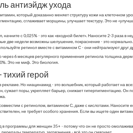
оль антиэйдж ухода
витамин, который доказанно меняет структуру кожи на клеточном уро
гментацию, сглаживает морщины, улучшает текстуру. Это не «улучш
, начните с 0,025% - это как «входной билет». Наносите 2-3 раза в н
вые две недели возможны шелушение, покраснение - это нормально.
спользуйте ретинол вместе с витамином С - они нейтрализуют друг д
то через 6 месяцев регулярного применения ретинола толщина дер
80%. Это не миф. Это биология.
 тихий герой
 в рекламе. Но ниацинамид - это волшебник, который работает на все
н, сужает поры, укрепляет барьер, снижает гиперпигментацию. Он п
жа.
овместим с ретинолом, витамином С, даже с кислотами. Наносите е
ствителен, не требует особого хранения. Если вы ищете один витам
 в программы для женщин 35+ - потому что он не просто омолажива
 перепады температур, загрязнения - всё это он смягчает.