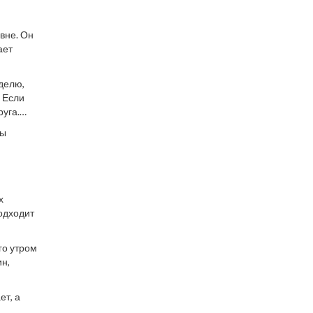
вне. Он
ает
еделю,
 Если
руга.
мы
х
одходит
го утром
ин,
ет, а