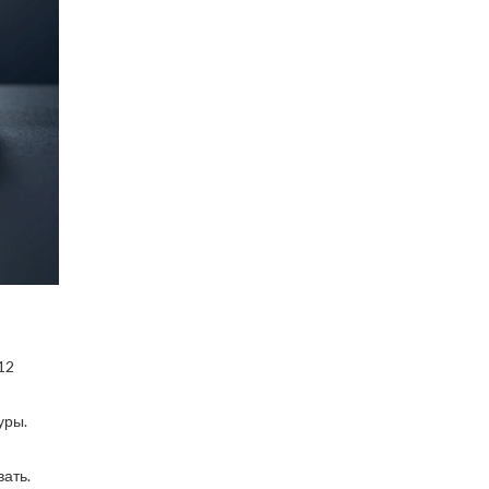
12
уры.
вать.