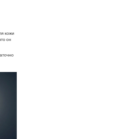
ля кожи
что он
таточно