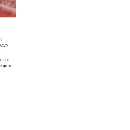
ет
едур
ться.
айдите