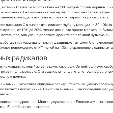
 витамин С взял бы золото в беге на 100 метров против морщин. Он 
ку коллагена. Без коллагена кожа теряет форму, как старый матрас.
тавляет клетки делать новый коллаген, а старый - не разрушаться.
ие витамина С в сыворотках снижает глубину морщин на 30-40% за
ентрации: от 10% до 20%. Низкие дозы - это просто маркетинг. Вита
а потемнела, она уже не работает. Храните её в тёмной бутылке, в
и работают как команда. Витамин Е защищает витамин С от окисления
нижают повреждение от УФ-лучей на 40% по сравнению с одним вит
дных радикалов
антиоксидант, который живёт в коже, как страж. Он нейтрализует сво
к ржавчина на металле. Эти радикалы появляются от солнца, загрязн
рее, чем должна.
. Витамин Е укрепляет липидный барьер - то есть защитную оболочку
 появляется покраснение. Наносите витамин Е как последний шаг ух
ает его.
Е снижает раздражение. Многие дерматологи в Ростове и Москве сов
мин Е - чтобы кожа не сгорела.