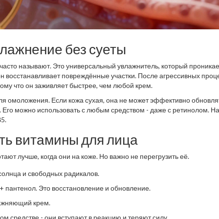
влажнение без суеты
го часто называют. Это универсальный увлажнитель, который проника
- он восстанавливает повреждённые участки. После агрессивных проц
тому что он заживляет быстрее, чем любой крем.
ля омоложения. Если кожа сухая, она не может эффективно обновля
. Его можно использовать с любым средством - даже с ретинолом. Н
5.
ть витамины для лица
тают лучше, когда они на коже. Но важно не перегрузить её.
 солнца и свободных радикалов.
 + пантенол. Это восстановление и обновление.
лажняющий крем.
ом средстве - они вступают в реакцию и теряют силу.