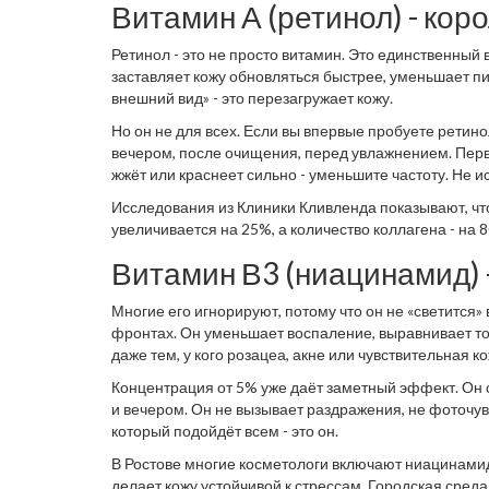
Витамин А (ретинол) - кор
Ретинол - это не просто витамин. Это единственный 
заставляет кожу обновляться быстрее, уменьшает пи
внешний вид» - это перезагружает кожу.
Но он не для всех. Если вы впервые пробуете ретинол
вечером, после очищения, перед увлажнением. Пер
жжёт или краснеет сильно - уменьшите частоту. Не и
Лучше: витамин С утром, ретинол вечером.
Исследования из Клиники Кливленда показывают, ч
увеличивается на 25%, а количество коллагена - на 
Витамин В3 (ниацинамид) -
Многие его игнорируют, потому что он не «светится»
фронтах. Он уменьшает воспаление, выравнивает то
даже тем, у кого розацеа, акне или чувствительная ко
Концентрация от 5% уже даёт заметный эффект. Он с
и вечером. Он не вызывает раздражения, не фоточув
который подойдёт всем - это он.
В Ростове многие косметологи включают ниацинамид
делает кожу устойчивой к стрессам. Городская среда,