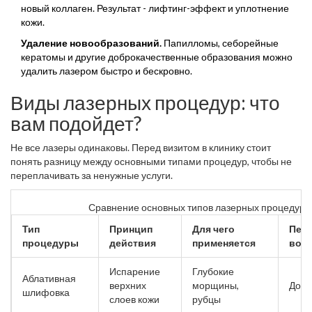
новый коллаген. Результат - лифтинг-эффект и уплотнение
кожи.
Удаление новообразований.
Папилломы, себорейные
кератомы и другие доброкачественные образования можно
удалить лазером быстро и бескровно.
Виды лазерных процедур: что
вам подойдет?
Не все лазеры одинаковы. Перед визитом в клинику стоит
понять разницу между основными типами процедур, чтобы не
переплачивать за ненужные услуги.
Сравнение основных типов лазерных процедур
Тип
Принцип
Для чего
Пер
процедуры
действия
применяется
вос
Испарение
Глубокие
Аблативная
верхних
морщины,
До 2
шлифовка
слоев кожи
рубцы