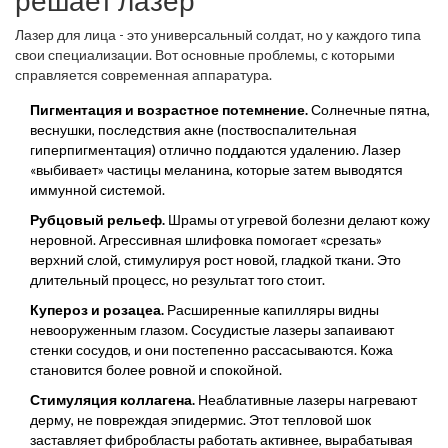
решает лазер
Лазер для лица - это универсальный солдат, но у каждого типа
свои специализации. Вот основные проблемы, с которыми
справляется современная аппаратура.
Пигментация и возрастное потемнение.
Солнечные пятна,
веснушки, последствия акне (поствоспалительная
гиперпигментация) отлично поддаются удалению. Лазер
«выбивает» частицы меланина, которые затем выводятся
иммунной системой.
Рубцовый рельеф.
Шрамы от угревой болезни делают кожу
неровной. Агрессивная шлифовка помогает «срезать»
верхний слой, стимулируя рост новой, гладкой ткани. Это
длительный процесс, но результат того стоит.
Купероз и розацеа.
Расширенные капилляры видны
невооруженным глазом. Сосудистые лазеры запаивают
стенки сосудов, и они постепенно рассасываются. Кожа
становится более ровной и спокойной.
Стимуляция коллагена.
Неаблативные лазеры нагревают
дерму, не повреждая эпидермис. Этот тепловой шок
заставляет фибробласты работать активнее, вырабатывая