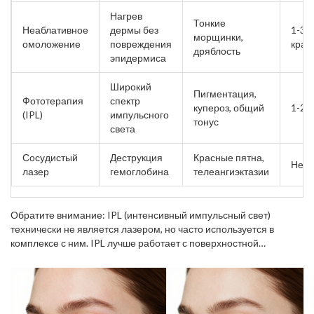
Нагрев
Тонкие
Неаблативное
дермы без
1-3 д
морщинки,
омоложение
повреждения
крас
дряблость
эпидермиса
Широкий
Пигментация,
Фототерапия
спектр
купероз, общий
1-2 
(IPL)
импульсного
тонус
света
Сосудистый
Деструкция
Красные пятна,
Неск
лазер
гемоглобина
телеангиэктазии
Обратите внимание: IPL (интенсивный импульсный свет)
технически не является лазером, но часто используется в
комплексе с ним. IPL лучше работает с поверхностной
пигментацией и общим улучшением цвета лица, тогда как лазер
дает более глубокий структурный эффект.