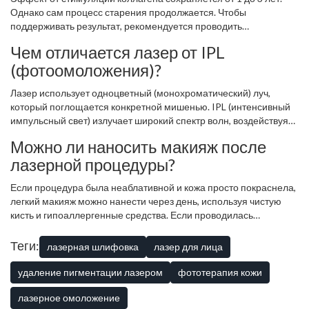
высок.
Однако сам процесс старения продолжается. Чтобы
поддерживать результат, рекомендуется проводить
поддерживающую процедуру раз в 12-18 месяцев. Удаление
Чем отличается лазер от IPL
пигментации и сосудов считается постоянным, если новые
(фотоомоложения)?
факторы (солнце, гормоны) не провоцируют их повторное
появление.
Лазер использует одноцветный (монохроматический) луч,
который поглощается конкретной мишенью. IPL (интенсивный
импульсный свет) излучает широкий спектр волн, воздействуя
на различные хромофоры одновременно. IPL мягче, подходит
Можно ли наносить макияж после
для общего улучшения тона и лечения купероза, но менее
лазерной процедуры?
эффективен для глубокой шлифовки и удаления крупных
рубцов. Лазер точнее и мощнее.
Если процедура была неаблативной и кожа просто покраснела,
легкий макияж можно нанести через день, используя чистую
кисть и гипоаллергенные средства. Если проводилась
шлифовка с образованием корочек или ранок, макияж
запрещен до полного заживления (обычно 7-14 дней). Частицы
Теги:
лазерная шлифовка
лазер для лица
косметики могут занести инфекцию и вызвать воспаление.
удаление пигментации лазером
фототерапия кожи
лазерное омоложение