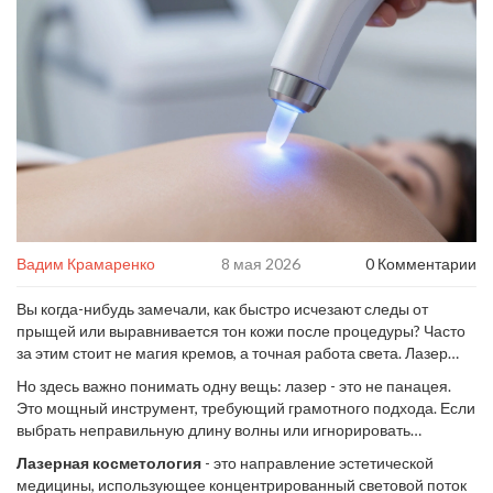
Вадим Крамаренко
8 мая 2026
0 Комментарии
Вы когда-нибудь замечали, как быстро исчезают следы от
прыщей или выравнивается тон кожи после процедуры? Часто
за этим стоит не магия кремов, а точная работа света. Лазер
для лица - это инструмент, который позволяет воздействовать
Но здесь важно понимать одну вещь: лазер - это не панацея.
на кожу на клеточном уровне, не затрагивая поверхность
Это мощный инструмент, требующий грамотного подхода. Если
эпидермиса. В Ростове-на-Дону и по всей России такие
выбрать неправильную длину волны или игнорировать
процедуры стали стандартом для решения проблем, с
подготовку кожи, можно получить ожог вместо сияния. Давайте
которыми раньше боролись годами.
Лазерная косметология
- это направление эстетической
разберемся, чем именно хорош лазер, какие задачи он решает
медицины, использующее концентрированный световой поток