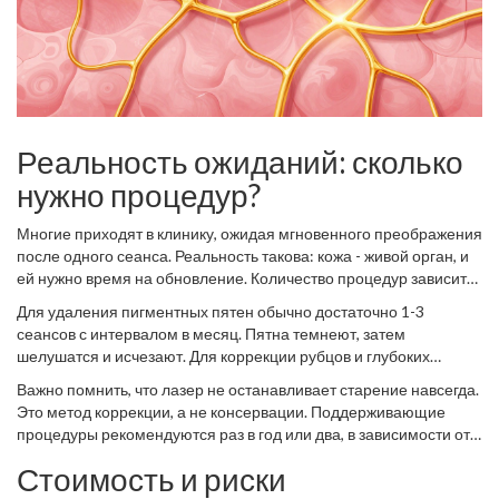
Реальность ожиданий: сколько
нужно процедур?
Многие приходят в клинику, ожидая мгновенного преображения
после одного сеанса. Реальность такова: кожа - живой орган, и
ей нужно время на обновление. Количество процедур зависит
от проблемы.
Для удаления пигментных пятен обычно достаточно 1-3
сеансов с интервалом в месяц. Пятна темнеют, затем
шелушатся и исчезают. Для коррекции рубцов и глубоких
морщин требуется курс из 5-10 процедур, так как коллаген
Важно помнить, что лазер не останавливает старение навсегда.
синтезируется медленно. Эффект накапливается: первые
Это метод коррекции, а не консервации. Поддерживающие
результаты заметны через 2-3 месяца, окончательный - через
процедуры рекомендуются раз в год или два, в зависимости от
полгода.
скорости старения вашей кожи и образа жизни.
Стоимость и риски