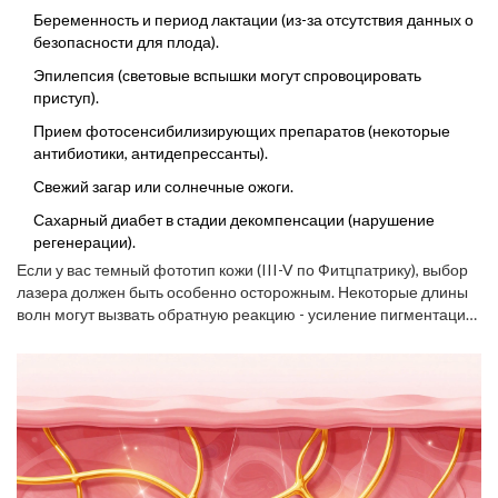
Беременность и период лактации (из-за отсутствия данных о
безопасности для плода).
Эпилепсия (световые вспышки могут спровоцировать
приступ).
Прием фотосенсибилизирующих препаратов (некоторые
антибиотики, антидепрессанты).
Свежий загар или солнечные ожоги.
Сахарный диабет в стадии декомпенсации (нарушение
регенерации).
Если у вас темный фототип кожи (III-V по Фитцпатрику), выбор
лазера должен быть особенно осторожным. Некоторые длины
волн могут вызвать обратную реакцию - усиление пигментации.
В таких случаях специалисты предпочитают использовать
диодные лазеры или методы фракционного воздействия с
низкой плотностью энергии.