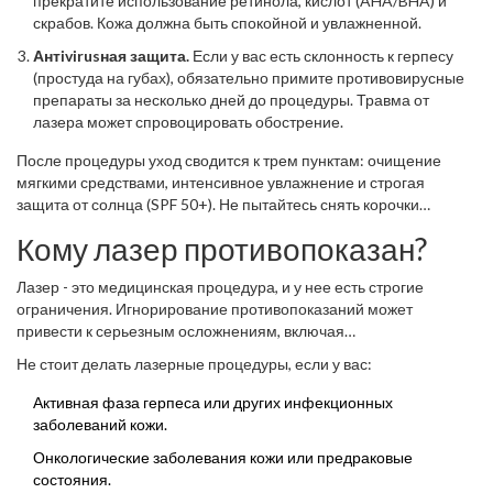
прекратите использование ретинола, кислот (AHA/BHA) и
скрабов. Кожа должна быть спокойной и увлажненной.
Антivirusная защита.
Если у вас есть склонность к герпесу
(простуда на губах), обязательно примите противовирусные
препараты за несколько дней до процедуры. Травма от
лазера может спровоцировать обострение.
После процедуры уход сводится к трем пунктам: очищение
мягкими средствами, интенсивное увлажнение и строгая
защита от солнца (SPF 50+). Не пытайтесь снять корочки
самостоятельно, если они образовались. Дайте коже
Кому лазер противопоказан?
восстановиться естественным путем.
Лазер - это медицинская процедура, и у нее есть строгие
ограничения. Игнорирование противопоказаний может
привести к серьезным осложнениям, включая
гиперпигментацию и атрофию тканей.
Не стоит делать лазерные процедуры, если у вас:
Активная фаза герпеса или других инфекционных
заболеваний кожи.
Онкологические заболевания кожи или предраковые
состояния.