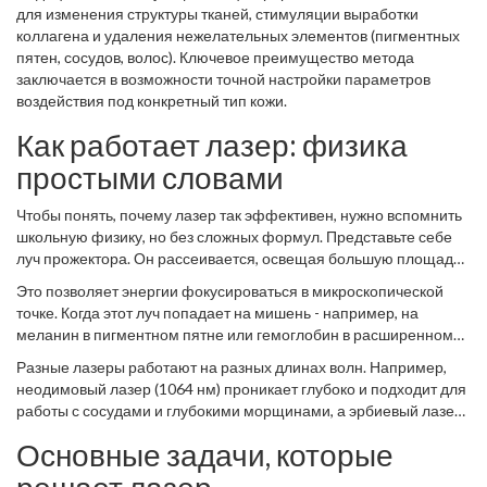
лучше всего, а где его применение бессмысленно.
для изменения структуры тканей, стимуляции выработки
коллагена и удаления нежелательных элементов (пигментных
пятен, сосудов, волос). Ключевое преимущество метода
заключается в возможности точной настройки параметров
воздействия под конкретный тип кожи.
Как работает лазер: физика
простыми словами
Чтобы понять, почему лазер так эффективен, нужно вспомнить
школьную физику, но без сложных формул. Представьте себе
луч прожектора. Он рассеивается, освещая большую площадь,
но не дает высокой температуры в одной точке. Лазер же
Это позволяет энергии фокусироваться в микроскопической
работает иначе. Его луч монохроматичен (имеет один цвет) и
точке. Когда этот луч попадает на мишень - например, на
когерентен (волны движутся синфазно).
меланин в пигментном пятне или гемоглобин в расширенном
сосуде - происходит явление
селективной фототермолиза
.
Разные лазеры работают на разных длинах волн. Например,
Проще говоря, целевая структура нагревается и разрушается, а
неодимовый лазер (1064 нм) проникает глубоко и подходит для
окружающие здоровые ткани остаются целыми. Именно
работы с сосудами и глубокими морщинами, а эрбиевый лазер
поэтому после качественной лазерной процедуры нет шрамов
(2940 нм) испаряет воду в тканях, что идеально для шлифовки
и длительной реабилитации.
Основные задачи, которые
поверхности кожи. Выбор аппарата зависит от вашей цели.