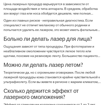
Цена лазерных процедур варьируется в зависимости от
площади воздействия и типа аппарата. В среднем, обработка
зон вокруг глаз или носа обойдется дешевле, чем полная
шлифовка лица. Не гонитесь за дешевизной. Бюджетные
Один из главных рисков - неправильная диагностика. Если
китайские аналоги часто имеют нестабильную мощность, что
специалист не отличит меланому от обычного родинки и
увеличивает риск ожогов.
попытается удалить ее лазером, это может иметь фатальные
последствия. Всегда требуйте консультации врача-дерматолога
Больно ли делать лазер для лица?
перед удалением любых образований. Лазер должен
применяться только после исключения онкологии.
Ощущания зависят от типа процедуры. При фототерапии и
неаблативном омоложении чувствуется легкое тепло или
щелчки, похожие на резиновую ленту. Большинство пациентов
переносят это без анестезии. Агрессивная аблативная
Можно ли делать лазер летом?
шлифовка требует нанесения мощного анестетического крема
заранее, а иногда и местной инъекционной анестезии. Боль во
Теоретически да, но с огромными оговорками. После любой
время процедуры минимальна, дискомфорт возникает позже, в
лазерной процедуры кожа становится крайне чувствительной к
период заживления.
ультрафиолету. Если вы живете в регионе с жарким климатом,
как Ростов-на-Дону, лучше планировать процедуры на осенне-
Сколько держится эффект от
зимний период. Летом необходимо строго соблюдать режим
лазерного омоложения?
SPF 50+, носить шляпу и избегать прямого солнца. Риск
появления новых пигментных пятен после лазера летом очень
Эффект от стимуляции коллагена сохраняется от 1 до 3 лет.