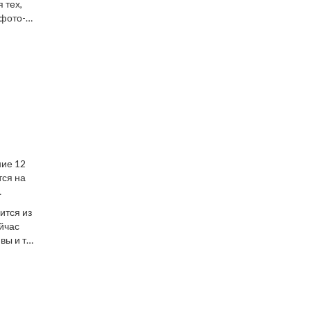
 тех,
 фото-
ние 12
тся на
ится из
йчас
вы и так