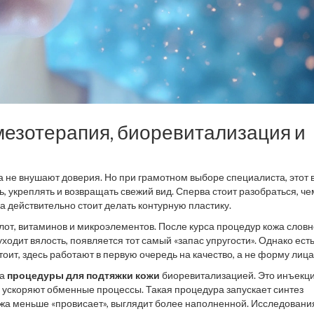
мезотерапия, биоревитализация и
ча не внушают доверия. Но при грамотном выборе специалиста, этот 
ь, укреплять и возвращать свежий вид. Сперва стоит разобраться, че
а действительно стоит делать контурную пластику.
лот, витаминов и микроэлементов. После курса процедур кожа словн
ходит вялость, появляется тот самый «запас упругости». Однако ест
тоит, здесь работают в первую очередь на качество, а не форму лица
на
процедуры для подтяжки кожи
биоревитализацией. Это инъекц
и ускоряют обменные процессы. Такая процедура запускает синтез
ожа меньше «провисает», выглядит более наполненной. Исследовани