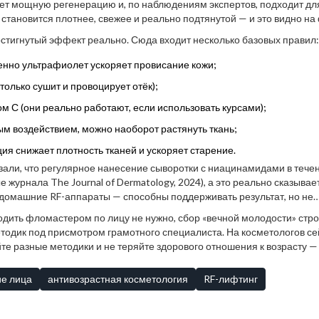
т мощную регенерацию и, по наблюдениям экспертов, подходит для
 становится плотнее, свежее и реально подтянутой — и это видно на
х сетях. Цена покусающая, зато результат экологичный.
остигнутый эффект реально. Сюда входит несколько базовых правил:
енно ультрафиолет ускоряет провисание кожи;
олько сушит и провоцирует отёк);
м С (они реально работают, если использовать курсами);
м воздействием, можно наоборот растянуть ткань;
ия снижает плотность тканей и ускоряет старение.
зали, что регулярное нанесение сыворотки с ниацинамидами в тече
журнала The Journal of Dermatology, 2024), а это реально сказывае
 домашние RF-аппараты — способны поддерживать результат, но не
дить фломастером по лицу не нужно, сбор «вечной молодости» стро
тодик под присмотром грамотного специалиста. На косметологов се
те разные методики и не теряйте здорового отношения к возрасту — 
е лица
антивозрастная косметология
RF-лифтинг