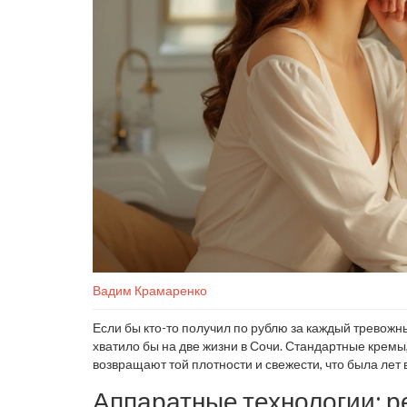
Вадим Крамаренко
Если бы кто-то получил по рублю за каждый тревожны
хватило бы на две жизни в Сочи. Стандартные кремы
возвращают той плотности и свежести, что была лет
арсенал которой удивляет даже искушённых. Но како
Аппаратные технологии: 
ультразвукового SMAS, а биоревитализация — от нит