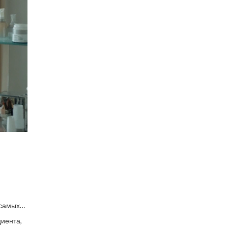
 самых
Конечно,
циента,