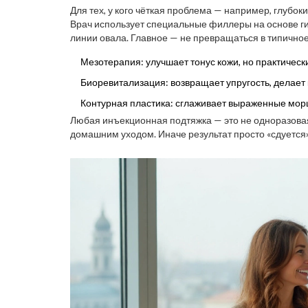
показали: после курса из 3-4 процедур биоревитали
Для тех, у кого чёткая проблема — например, глубок
улучшались на 35-40% — это реально много.
Врач использует специальные филлеры на основе ги
линии овала. Главное — не превращаться в типичное 
Мезотерапия: улучшает тонус кожи, но практически
Биоревитализация: возвращает упругость, делает
Контурная пластика: сглаживает выраженные мор
Любая инъекционная подтяжка — это не одноразова
домашним уходом. Иначе результат просто «сдуется»