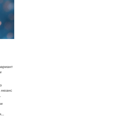
вариант
м
о
ь нюанс
.
ии
я