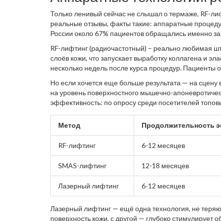
лицо назад» без жутких перевязок, как у героинь ст
Только ленивый сейчас не слышал о термаже, RF-лиф
реальные отзывы, факты такие: аппаратные процедур
России около 67% пациентов обращались именно з
«Косметология и медицина».
RF-лифтинг (радиочастотный) – реально любимая штук
слоёв кожи, что запускает выработку коллагена и эл
несколько недель после курса процедур. Пациенты о
подбородке. Побочных эффектов немного, разве что
Но если хочется еще больше результата — на сцену 
на уровень поверхностного мышечно-апоневротическо
эффективность: по опросу среди посетителей топовы
одной процедуры. Интересно, что результат держится
Метод
Продолжительность 
RF-лифтинг
6-12 месяцев
SMAS-лифтинг
12-18 месяцев
Лазерный лифтинг
6-12 месяцев
Лазерный лифтинг — ещё одна технология, не теря
поверхность кожи, с другой — глубоко стимулирует 