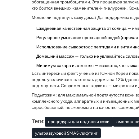
обогащенная тромбоцитами. Эта процедура запускае
кто боится внешних «заменителей» гиалуронки. Кожа
отчетах, которые выкладывают пациенты в социальны
Можно ли подтянуть кожу дома? Да, поддерживать д
Ежедневная качественная защита от солнца — им
Регулярное умывание прохладной водой (горячая т
Использование сывороток с пептидами и витамино
Домашний массаж — только не увлекайтесь силовы
Минимум сахара и алкоголя — известно, что гликац
Есть интересный факт: ученые из Южной Кореи пока
недель увеличивает плотность дермы на 12% (данные 
подтянутости. Современные гаджеты — микротоки и
заменяют салонные процедуры.
Подытожим: для максимальной подтянутости кожи во
комплексного ухода, аппаратных и инъекционных ме
спрос бешеный: не экономьте на качестве, совмещай
хороши!
Теги:
процедуры для подтяжки кожи
омоложени
ультразвуковой SMAS-лифтинг