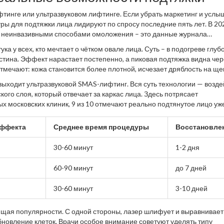
арых фильмов?
тинге или ультразвуковом лифтинге. Если убрать маркетинг и услы
ы для подтяжки лица лидируют по спросу последние пять лет. В 202
а неинвазивными способами омоложения – это данные журнала
а у всех, кто мечтает о чётком овале лица. Суть – в подогреве глуб
астина. Эффект нарастает постепенно, а пиковая подтяжка видна чер
тмечают: кожа становится более плотной, исчезает дряблость на ще
 легкое покраснение и ощущение, будто был на морском солнце.
выходит ультразвуковой SMAS-лифтинг. Вся суть технологии — возде
го слоя, который отвечает за каркас лица. Здесь потрясает
х московских клиник, 9 из 10 отмечают реально подтянутое лицо уж
 больше года — и это не просто уловка, а проверенный факт.
эффекта
Среднее время процедуры
Восстановле
30-60 минут
1-2 дня
60-90 минут
до 7 дней
30-60 минут
3-10 дней
ющая популярности. С одной стороны, лазер шлифует и выравнивает
обновление клеток. Врачи особое внимание советуют уделять типу