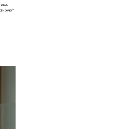
ова
тика.
ктируют