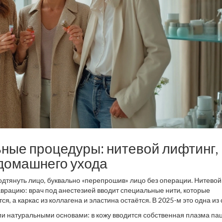
ные процедуры: нитевой лифтинг,
 домашнего ухода
подтянуть лицо, буквально «перепрошив» лицо без операции. Нитевой
врацию: врач под анестезией вводит специальные нити, которые
, а каркас из коллагена и эластина остаётся. В 2025-м это одна из
ем овала, и важно: процесс почти безрубцовый и малоинвазивный. 
и натуральными основами: в кожу вводится собственная плазма па
чительный синяк, но через пару дней следов почти не остаётся.