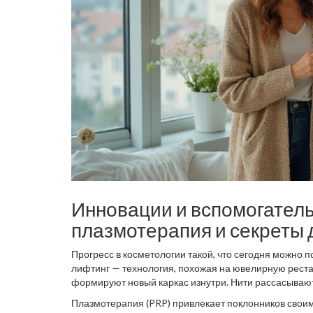
Инновации и вспомогатель
плазмотерапия и секреты
Прогресс в косметологии такой, что сегодня можно 
лифтинг — технология, похожая на ювелирную реста
формируют новый каркас изнутри. Нити рассасываются
популярных методик у женщин 35–50 лет со снижени
Плазмотерапия (PRP) привлекает поклонников своим
не всегда всё гладко — иногда бывает отёк или незна