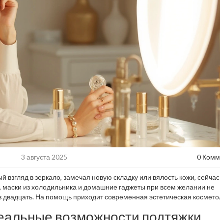
3 августа 2025
0 Комм
й взгляд в зеркало, замечая новую складку или вялость кожи, сейча
, маски из холодильника и домашние гаджеты при всем желании не
 в двадцать. На помощь приходит современная эстетическая космето
й из вариантов действительно работает? Чем отличается RF-лифтинг
реальные возможности подтяжки
евого лифтинга? Готовы узнать, что реально способно эффективно «