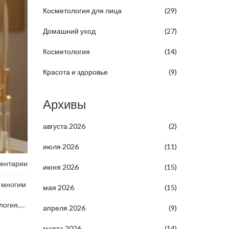
Косметология для лица
(29)
Домашний уход
(27)
Косметология
(14)
Красота и здоровье
(9)
Архивы
августа 2026
(2)
июля 2026
(11)
ентарии
июня 2026
(15)
с многим
мая 2026
(15)
логия,
апреля 2026
(9)
 от
затянуть
марта 2026
(14)