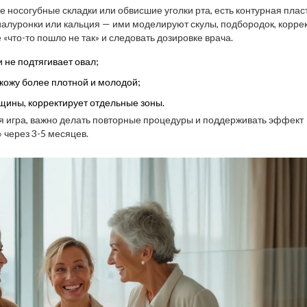
зации у людей старше 40 лет плотность и эластичность кожного покр
ие носогубные складки или обвисшие уголки рта, есть контурная плас
алуронки или кальция — ими моделируют скулы, подбородок, корре
«что-то пошло не так» и следовать дозировке врача.
 не подтягивает овал;
 кожу более плотной и молодой;
щины, корректирует отдельные зоны.
я игра, важно делать повторные процедуры и поддерживать эффект
 через 3-5 месяцев.