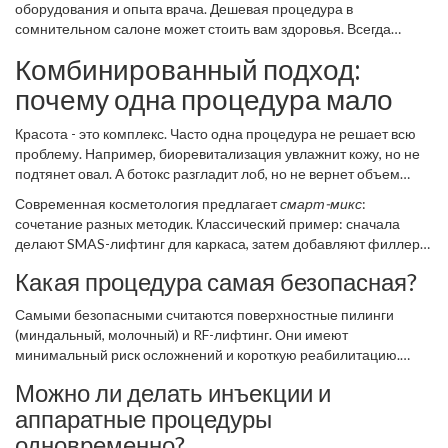
оборудования и опыта врача. Дешевая процедура в
сомнительном салоне может стоить вам здоровья. Всегда
проверяйте сертификаты специалиста и оригинальность
Комбинированный подход:
препаратов.
почему одна процедура мало
Красота - это комплекс. Часто одна процедура не решает всю
проблему. Например, биоревитализация увлажнит кожу, но не
подтянет овал. А ботокс разгладит лоб, но не вернет объем
щекам.
Современная косметология предлагает
смарт-микс
:
сочетание разных методик. Классический пример: сначала
делают SMAS-лифтинг для каркаса, затем добавляют филлеры
в ключевые зоны для объема, и завершают курсом
Какая процедура самая безопасная?
биоревитализации для качества кожи. Такой подход дает
синергетический эффект, который невозможно получить
Самыми безопасными считаются поверхностные пилинги
отдельными действиями. Обсудите план лечения с врачом
(миндальный, молочный) и RF-лифтинг. Они имеют
заранее, чтобы бюджет был распределен разумно.
минимальный риск осложнений и короткую реабилитацию.
Однако безопасность всегда зависит от квалификации врача и
Можно ли делать инъекции и
соблюдения противопоказаний.
аппаратные процедуры
одновременно?