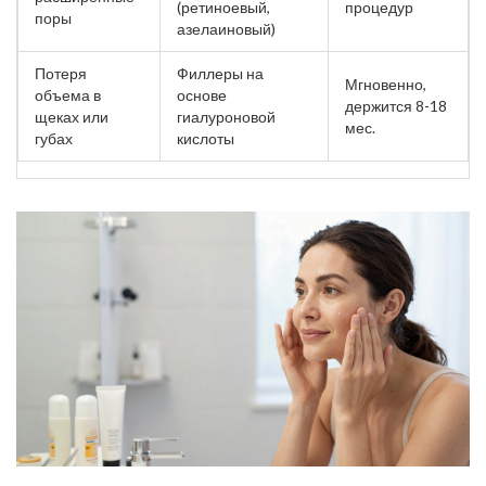
(ретиноевый,
процедур
поры
азелаиновый)
Потеря
Филлеры на
Мгновенно,
объема в
основе
держится 8-18
щеках или
гиалуроновой
мес.
губах
кислоты