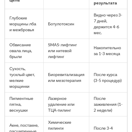
результата
Видно через 3-
Глубокие
7 дней,
морщины лба
Ботулотоксин
держится 4-6
и межбровья
мес.
Обвисание
SMAS-лифтинг
Накопительно
овала лица,
или нитевой
за 1-3 месяца
брыли
лифтинг
Сухость,
тусклый цвет,
Биоревитализация
После курса
мелкие
или мезотерапия
(3-5 процедур)
морщинки
Пигментные
Лазерное
После
пятна,
удаление или
заживления (1-
веснушки
ТЦА-пилинг
2 недели)
Химические
Акне, постакне,
пилинги
После 3-4
расширенные