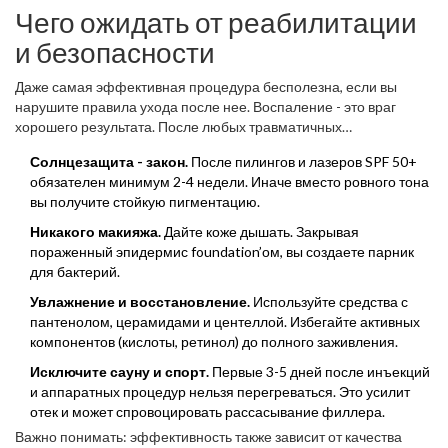
Чего ожидать от реабилитации
и безопасности
Даже самая эффективная процедура бесполезна, если вы
нарушите правила ухода после нее. Воспаление - это враг
хорошего результата. После любых травматичных
вмешательств (пилинги, лазер, иглы) кожа становится уязвимой.
Солнцезащита - закон.
После пилингов и лазеров SPF 50+
обязателен минимум 2-4 недели. Иначе вместо ровного тона
вы получите стойкую пигментацию.
Никакого макияжа.
Дайте коже дышать. Закрывая
пораженный эпидермис foundation’ом, вы создаете парник
для бактерий.
Увлажнение и восстановление.
Используйте средства с
пантенолом, церамидами и центеллой. Избегайте активных
компонентов (кислоты, ретинол) до полного заживления.
Исключите сауну и спорт.
Первые 3-5 дней после инъекций
и аппаратных процедур нельзя перегреваться. Это усилит
отек и может спровоцировать рассасывание филлера.
Важно понимать: эффективность также зависит от качества