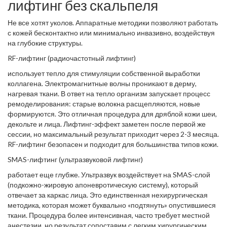
лифтинг без скальпеля
Не все хотят уколов. Аппаратные методики позволяют работать
с кожей бесконтактно или минимально инвазивно, воздействуя
на глубокие структуры.
RF-лифтинг (радиочастотный лифтинг)
использует тепло для стимуляции собственной выработки
коллагена. Электромагнитные волны проникают в дерму,
нагревая ткани. В ответ на тепло организм запускает процесс
ремоделирования: старые волокна расщепляются, новые
формируются. Это отличная процедура для дряблой кожи шеи,
декольте и лица. Лифтинг-эффект заметен после первой же
сессии, но максимальный результат приходит через 2-3 месяца.
RF-лифтинг безопасен и подходит для большинства типов кожи.
SMAS-лифтинг (ультразвуковой лифтинг)
работает еще глубже. Ультразвук воздействует на SMAS-слой
(подкожно-жировую апоневротическую систему), который
отвечает за каркас лица. Это единственная нехирургическая
методика, которая может буквально «подтянуть» опустившиеся
ткани. Процедура более интенсивная, часто требует местной
анестезии, но результат сопоставим с легким хирургическим