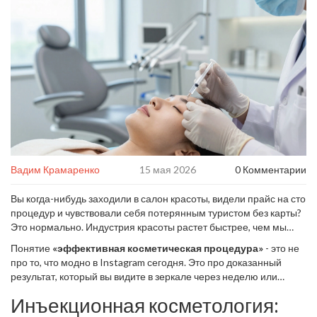
Вадим Крамаренко
15 мая 2026
0 Комментарии
Вы когда-нибудь заходили в салон красоты, видели прайс на сто
процедур и чувствовали себя потерянным туристом без карты?
Это нормально. Индустрия красоты растет быстрее, чем мы
успеваем осваивать новые технологии. Но если отбросить
Понятие
«эффективная косметическая процедура»
- это не
маркетинговый шум, остается простой вопрос: что реально
про то, что модно в Instagram сегодня. Это про доказанный
работает, а что просто берет деньги за «ощущение ухода»?
результат, который вы видите в зеркале через неделю или
месяц. Эффективность зависит от вашей цели: убрать
Инъекционная косметология:
морщины, осветлить пигментацию, подтянуть овал лица или