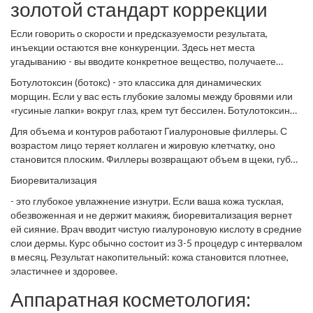
спасти сухую кожу. В этой статье мы разберем реальный топ
золотой стандарт коррекции
процедур 2026 года, основываясь на клинической практике и
отзывах пациентов, которые уже прошли этот путь.
Если говорить о скорости и предсказуемости результата,
инъекции остаются вне конкуренции. Здесь нет места
угадыванию - вы вводите конкретное вещество, получаете
конкретный эффект.
Ботулотоксин (ботокс)
- это классика для динамических
морщин. Если у вас есть глубокие заломы между бровями или
«гусиные лапки» вокруг глаз, крем тут бессилен. Ботулотоксин
временно блокирует сигнал нерва к мышце, она расслабляется,
Для объема и контуров работают
Гиалуроновые филлеры
. С
и кожа разглаживается. Эффект виден уже через 3-7 дней и
возрастом лицо теряет коллаген и жировую клетчатку, оно
держится 4-6 месяцев. Главное правило: доверять только
становится плоским. Филлеры возвращают объем в щеки, губы
врачу, который понимает анатомию лица, иначе вместо
или носогубные складки. Современные препараты на основе
естественного вида получите «маску».
Биоревитализация
стабилизированной гиалуроновой кислоты интегрируются в
ткани мягко и естественно. Важно помнить: лучше недоложить,
- это глубокое увлажнение изнутри. Если ваша кожа тусклая,
чем переложить. Естественность сейчас ценится выше, чем
обезвоженная и не держит макияж, биоревитализация вернет
идеальная скульптурность.
ей сияние. Врач вводит чистую гиалуроновую кислоту в средние
слои дермы. Курс обычно состоит из 3-5 процедур с интервалом
в месяц. Результат накопительный: кожа становится плотнее,
эластичнее и здоровее.
Аппаратная косметология: