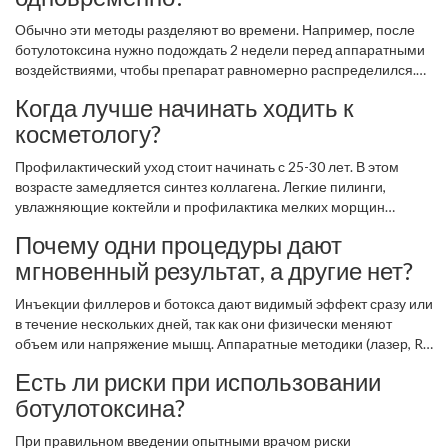
Обычно эти методы разделяют во времени. Например, после
ботулотоксина нужно подождать 2 недели перед аппаратными
воздействиями, чтобы препарат равномерно распределился.
Филлеры и RF-лифтинг могут сочетаться, но только по
Когда лучше начинать ходить к
назначению врача, так как тепло может повлиять на структуру
косметологу?
филлера.
Профилактический уход стоит начинать с 25-30 лет. В этом
возрасте замедляется синтез коллагена. Легкие пилинги,
увлажняющие коктейли и профилактика мелких морщин
помогут отложить серьезные вмешательства на годы вперед.
Почему одни процедуры дают
мгновенный результат, а другие нет?
Инъекции филлеров и ботокса дают видимый эффект сразу или
в течение нескольких дней, так как они физически меняют
объем или напряжение мышц. Аппаратные методики (лазер, RF,
ультразвук) работают на стимуляцию собственных клеток
Есть ли риски при использовании
организма. Выработка нового коллагена занимает время (от 1
ботулотоксина?
до 3 месяцев), поэтому результат накопительный.
При правильном введении опытными врачом риски