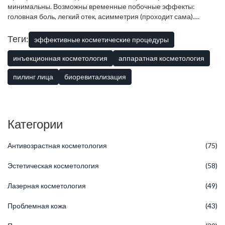
минимальны. Возможны временные побочные эффекты:
головная боль, легкий отек, асимметрия (проходит сама).
Серьезные осложнения возникают редко и связаны с
нарушением техники введения или использованием
Теги:
эффективные косметические процедуры
контрафактного препарата.
инъекционная косметология
аппаратная косметология
пилинг лица
биоревитализация
Категории
Антивозрастная косметология
(75)
Эстетическая косметология
(58)
Лазерная косметология
(49)
Проблемная кожа
(43)