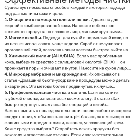
последующим процедурам: тонику, сыворотке, крему. Поэтому
Существует несколько способов, каждый из которых подходит
даже если вы пользуетесь только базовым набором средств, не
под разные типы кожи и цели:
стоит пропускать эту часть рутины.
1. Очищение с помощью геля или пенки.
Идеально для
жирной и комбинированной кожи. Нанесите небольшое
количество продукта на влажное лицо, мягкими круговыми
движениями помассируйте, смойте тёплой водой.
2. Мягкие скрабы.
Подходят для сухой и нормальной кожи, но
их нельзя использовать чаще недели. Скраб отшелушивает
ороговевший слой, позволяя новым клеткам быстрее выйти на
поверхность.
3. Химический пилинг (AHA/BHA).
Если у вас проблемная
кожа, выберите средство с салициловой кислотой (BHA) — он
проникает в поры и очищает изнутри. Наносите на сухое лицо,
оставьте 5‑10 минут, смойте.
4. Микродермабразия и микронедлинг.
Их описывают в
статье «Домашний бьюти‑уход: какие процедуры можно делать
в квартире». Эти методы более продвинутые, их лучше
выполнять под контролем специалиста, но в домашнем
5. Профессиональная чистка в салоне.
Если вы хотите
комплексе можно использовать инструменты с мягкими
глубокой очистки, запишитесь к косметологу. В статье «Как
микросферками.
быстро подтянуть овал лица без операций и нитей»
упоминается, что профессионалы используют вакуумные
Важно помнить о последовательности: после любого очищения
аппараты и специальные сыворотки, которые лучше проникают
следует тоник, чтобы восстановить pH‑баланс, затем сыворотка
в кожу.
с активными ингредиентами и, наконец, увлажняющий крем.
Какие средства выбрать? Старайтесь искать продукты без
алкоголя и агрессивных отдушек. Если у вас чувствительная