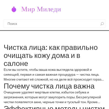
Чистка лица: как правильно
очищать кожу дома и в
салоне
Если вы хотите, чтобы ваша кожа выглядела здоровой и
сияющей, первая и самая важная процедура — чистка лица.
Многие считают её сложной, но на деле всё происходит гораздо
Почему чистка лица важна
проще, если знать, какие шаги нужны и какие средства
работают.
Очищение удаляет мертвые клетки, избыток себума и
загрязнения, которые могут закупорить поры. Без регулярной
чистки появляется акне, черные точки и тусклый тон. Кроме
Эффективные методы чистки
того, правильно проведённая чистка подготавливает кожу к