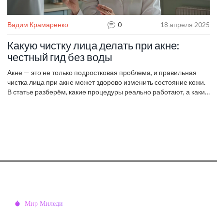
Вадим Крамаренко
0
18 апреля 2025
Какую чистку лица делать при акне:
честный гид без воды
Акне — это не только подростковая проблема, и правильная
чистка лица при акне может здорово изменить состояние кожи.
В статье разберём, какие процедуры реально работают, а какие
только портят ситуацию. Без сложных терминов, только
проверенные практикой рекомендации. Покажу, как выбрать
подходящий тип чистки даже если вы никогда раньше не ходили
к косметологу. Плюс поделюсь советами, как не нарваться на
осложнения, и расскажу, чего точно делать не стоит.