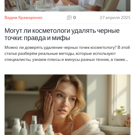
Вадим Крамаренко
0
27 апреля 2025
Могут ли косметологи удалять черные
точки: правда и мифы
Можно ли доверять удаление черных точек косметологу? В этой
статье разберём реальные методы, которые используют
специалисты, узнаем плюсы и минусы разных техник, а также
выясним, как сделать процедуру безопасной. Здесь вы найдете
правдивую информацию без лишних страхов и обобщений.
Советы помогут не попасться на маркетинговые уловки и
понять, чего ожидать от визита к косметологу.