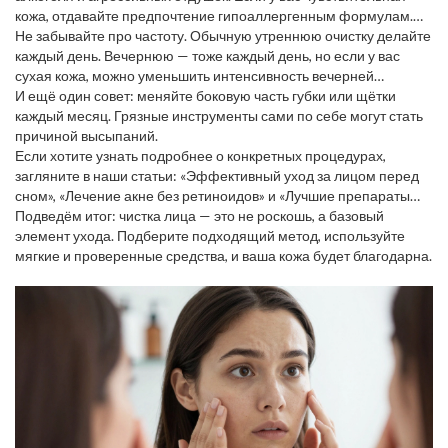
кожа, отдавайте предпочтение гипоаллергенным формулам.
Для жирной кожи ищите «незапушивающие» (non-comedogenic)
Не забывайте про частоту. Обычную утреннюю очистку делайте
и «масло‑свободные» (oil‑free) варианты.
каждый день. Вечернюю — тоже каждый день, но если у вас
сухая кожа, можно уменьшить интенсивность вечерней
процедуры до 3‑4 раз в неделю, заменив её более мягким
И ещё один совет: меняйте боковую часть губки или щётки
молочком.
каждый месяц. Грязные инструменты сами по себе могут стать
причиной высыпаний.
Если хотите узнать подробнее о конкретных процедурах,
загляните в наши статьи: «Эффективный уход за лицом перед
сном», «Лечение акне без ретиноидов» и «Лучшие препараты
для разглаживания морщин». Они помогут подобрать точные
Подведём итог: чистка лица — это не роскошь, а базовый
шаги под ваш тип кожи.
элемент ухода. Подберите подходящий метод, используйте
мягкие и проверенные средства, и ваша кожа будет благодарна.