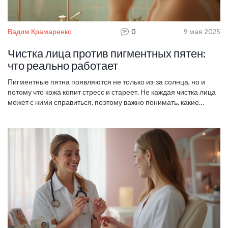
Вадим Крамаренко
0
9 мая 2025
Чистка лица против пигментных пятен:
что реально работает
Пигментные пятна появляются не только из-за солнца, но и
потому что кожа копит стресс и стареет. Не каждая чистка лица
может с ними справиться, поэтому важно понимать, какие
процедуры реально работают на осветление кожи. В статье
разберём, какие чистки убирают пигментацию, кому они
подходят, а кому нет. Поговорим о домашних способах, плюсах
и минусах салонных процедур, а также лайфхаках по уходу,
чтобы результат держался дольше. Эта статья поможет выбрать
подходящую чистку для борьбы с пятнами без лишних
ожиданий.