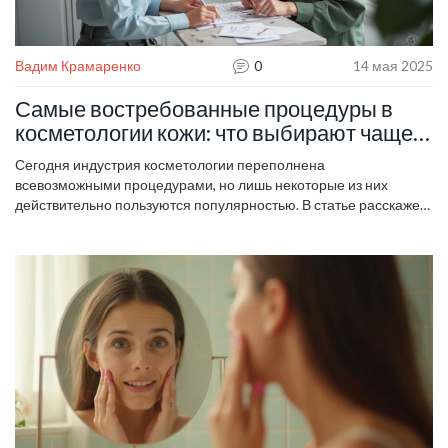
Вадим Крамаренко
0
14 мая 2025
Самые востребованные процедуры в
косметологии кожи: что выбирают чаще
всего?
Сегодня индустрия косметологии переполнена
всевозможными процедурами, но лишь некоторые из них
действительно пользуются популярностью. В статье расскажем,
какие процедуры кожи чаще всего выбирают клиенты и почему.
Раскроем плюсы и особенности наиболее востребованных
методов ухода. Поделимся советами, как выбрать процедуру
под свой тип кожи. Узнаете о мифах и реальных результатах
самых популярных услуг у косметолога.