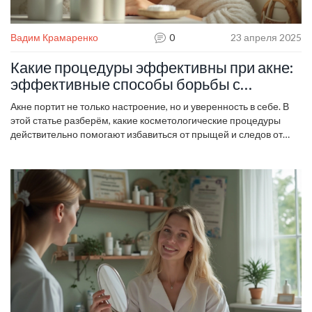
Вадим Крамаренко
0
23 апреля 2025
Какие процедуры эффективны при акне:
эффективные способы борьбы с
высыпаниями
Акне портит не только настроение, но и уверенность в себе. В
этой статье разберём, какие косметологические процедуры
действительно помогают избавиться от прыщей и следов от
них. Практические советы, мнение экспертов и реальные
способы ухода за проблемной кожей. Узнай, что работает на
самом деле, а что — пустая трата денег. Всё просто и по делу,
без воды.