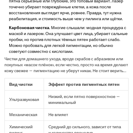
пятна серьёзные или глубокие, это топовый вариант. Лазер
точечно убирает повреждённые клетки, а кожа после
восстановления выглядит ярче, ровнее. Правда, тут нужна
реабилитация, и стоимость выше чем у пилинга или щётки.
Карбоновая чистка
. Многие слышали: модная процедура с
маской и лазером. Она улучшает цвет лица, убирает сальные
пробки, но против плотных тёмных пятен работает слабо.
Можно пробовать для легкой пигментации, но обычно
советуют совместно с кислотами.
Чистки для домашнего ухода, вроде скрабов с абразивом или
покупных «масок-плёнок», если честно, просто на время делают
кожу свежее — пигментацию не уберут никак. Не стоит верить
рекламе о «удалении пятен за 10 минут».
Вид чистки
Эффект против пигментных пятен
Низкий, если пятно поверхностное —
Ультразвуковая
минимальный
Механическая
Не влияет
Химический
Средний до сильного, зависит от типа
пилинг
и количества процедур