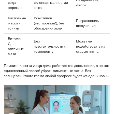
сода,
склонная к аллергии
ожоги
перекись
кожа
Кислотные
Всех типов
Покраснение,
маски и
(тестировать!), без
шелушение
тоники
обострения акне
Витамин
Без
Может не
С,
чувствительности к
подействовать на
аптечные
компоненту
старые пятна
мази
Помните:
чистка лица
дома работает как дополнение, а не как
единственный способ убрать пигментные пятна. Без
солнцезащитного крема любой прогресс будет «съеден» новым
пигментом. Покупая домашние средства, лучше не гнаться за
самыми жёсткими — кожа не полотно для экспериментов.