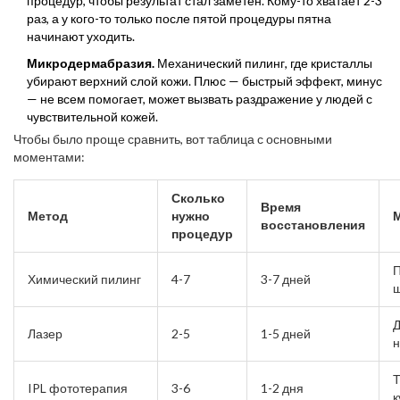
процедур, чтобы результат стал заметен. Кому-то хватает 2-3
раз, а у кого-то только после пятой процедуры пятна
начинают уходить.
Микродермабразия.
Механический пилинг, где кристаллы
убирают верхний слой кожи. Плюс — быстрый эффект, минус
— не всем помогает, может вызвать раздражение у людей с
чувствительной кожей.
Чтобы было проще сравнить, вот таблица с основными
моментами:
Сколько
Время
Метод
нужно
восстановления
процедур
П
Химический пилинг
4-7
3-7 дней
Д
Лазер
2-5
1-5 дней
н
Т
IPL фототерапия
3-6
1-2 дня
к