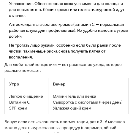
Увлажнение. Обезвоженная кожа уязвимее и для солнца, и
для новых пятен. Лёгкие кремы или гели с гиалуронкой идут
отлично.
Антиоксиданты в составе кремов (витамин C — нормальная
рабочая штука для профилактики). Их удобно наносить утром
до SPF.
Не трогать лицо руками, особенно если были ранки после
чистки: так меньше риска снова получить пятна от
воспаления.
Для любителей конкретики — вот расписание ухода, которое
реально помогает:
Утро
Вечер
Лёгкое очищение
Мягкий гель или пенка
Витамин C
Сыворотка с кислотами (через день)
SPF-крем
Увлажняющий крем
Бонус: если есть склонность к пигментации, раз в 3–6 месяцев
можно делать курс салонных процедур (например, лёгкий