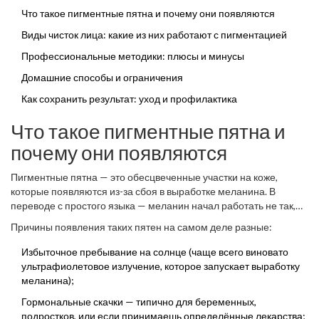
ставят акцент именно на пигментации, а где-то просто чистят
Что такое пигментные пятна и почему они появляются
«по шаблону».
Виды чисток лица: какие из них работают с пигментацией
Профессиональные методики: плюсы и минусы
Домашние способы и ограничения
Как сохранить результат: уход и профилактика
Что такое пигментные пятна и
почему они появляются
Пигментные пятна — это обесцвеченные участки на коже,
которые появляются из-за сбоя в выработке меланина. В
переводе с простого языка — меланин начал работать не так,
как надо, и какая-то зона кожи стала темнее обычного. Самый
Причины появления таких пятен на самом деле разные:
частый пример — пятна после активного солнца или следы от
прыщей.
Избыточное пребывание на солнце (чаще всего виновато
ультрафиолетовое излучение, которое запускает выработку
меланина);
Гормональные скачки — типично для беременных,
подростков, или если принимаешь определённые лекарства;