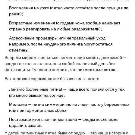
Воспаления на коже (пятно часто остаётся после прыща или
ранки);
Возрастные изменения (с годами кожа вообще начинает
странно реагировать на любые раздражители);
Агрессивные процедуры или неправильный уход —
например, после неудачного пилинга могут остаться
отметины.
Вопреки мифам, появиться пигментация может даже зимой —
вредят не только пляжи, но и любой солнечный день без
фотозащиты. Тут важно помнить, что
пигментные пятна
становятся заметными не сразу. Иногда человек живёт годами,
Вот короткая справка, какие бывают типы пятен:
и только на старых фотографиях замечает тёмные участки на
лице или руках.
Лентиго (солнечные пятна) — чаще всего появляются у тех,
кто много бывает на солнце;
Мелазма — пятна симметрично на лице, часто у беременных
или при гормональных сбоях;
Поствоспалительная пигментация — следы после акне,
царапин, ожогов.
У детей пигментные пятна бывают редко — это чаще история о