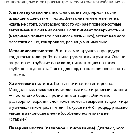
по-настоящему стоит рассмотреть, если хочется избавиться от
пятен, а не просто «почистить коже пыль».
Ультразвуковая чистка
. Она стала популярной за счёт
щадящего действия — но эффекта на пигментные пятна
ждать не стоит. Ультразвук просто убирает поверхностные
загрязнения и лишний себум. Если пигмент поверхностный
(например, только что появилось пятнышко), может немного
осветлиться, но, как правило, разница минимальна.
Механическая чистка
. Это та самая «ручная» процедура,
когда косметолог работает инструментами и руками. Она не
затрагивает глубокие слои кожи, пигментацию на таких
глубинах не достать. Пашет для пор, но на коричневые пятна
— мимо.
Химические пилинги
. Вот тут начинается интересно.
Миндальный, гликолевый, молочный и салициловый пилинги
— настоящие бойцы против пигментации. Они мягко
растворяют верхний слой кожи, помогая выровнять цвет лица
и уменьшить контраст пятен. На курсе из 4-6 процедур можно
увидеть явное осветление (особенно если пятна не
«старые»).
Лазерная чистка (лазерное шлифование)
. Для тех, у кого