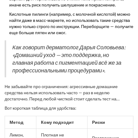
иначе есть риск получить шелушение и покраснение.
Кислотные пилинги (например, с молочной кислотой) можно
найти даже в масс-маркете, но использовать такие средства
нужно только строго по инструкции. Переборщите — получите
еще больше пятен или ожог.
Как говорит дерматолог Дарья Соловьева:
«Домашний уход — это поддержка, но
главная работа с пигментацией всё же за
профессиональными процедурами».
Не забывайте про ограничения: агрессивные домашние
средства нельзя использовать часто — раз в неделю
достаточно. Перед любой чисткой стоит сделать тест на
аллергию, даже если кажется, что «и так всё нормально». Если
Вот короткая таблица для удобства:
кожа чувствительная, сухая или есть хронические высыпания —
лучше вообще не экспериментировать. У подростков тоже
Метод
Кому подходит
Риски
бывают пигментные пятна после акне, но домашние кислоты
несовершеннолетним нежелательны без консультации врача.
Лимон,
Плотная не
Раздражение,