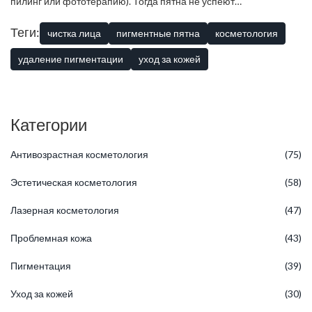
пилинг или фототерапию). Тогда пятна не успеют
«укорениться». Главное — не бросать уход после чистки. Кожа
«любит» постоянство, а пятна любят твой пофигизм.
Теги:
чистка лица
пигментные пятна
косметология
удаление пигментации
уход за кожей
Категории
Антивозрастная косметология
(75)
Эстетическая косметология
(58)
Лазерная косметология
(47)
Проблемная кожа
(43)
Пигментация
(39)
Уход за кожей
(30)