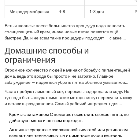
Микродермабразия
4-8
1-3 дня
Р
Есть и нюансы: после большинства процедур надо наносить
солнцезащитный крем, иначе новые пятна появятся ещё
быстрее. Да, и не всем такие процедуры подходят — с акне,
беременным или с тонкой кожей могут быть противопоказания,
Домашние способы и
обязательно советуйтесь с врачом. Люди часто ждут чуда после
одной сессии, но с любым профессиональным методом
ограничения
придётся запастись терпением и заодно проверить семейный
бюджет.
Огромное количество людей начинают борьбу с пигментацией
дома, ведь это вроде бы просто и не затратно. Главное
заблуждение — надеяться убрать пятна обычной умывалкой
или скрабом из магазина. Подходы есть, но они требуют
Часто пробуют лимонный сок, перекись водорода или соду. Но
терпения и осторожности.
тут надо быть аккуратным: такие методы могут пересушить кожу
и оставить раздражения. Самый рабочий ингредиент для
домашней чистки — кислоты (например, молочная или
Кремы с витамином С помогают осветлить свежие пятна, но
салициловая). Их добавляют в маски или используют тоники с
действуют мягко и не всем подходят.
небольшим процентом кислоты (до 5%).
Аптечные средства с азелаиновой кислотой или ретинолом —
вариант для терпеливых, но с ними тоже нужен контроль,