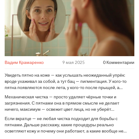
Вадим Крамаренко
9 мая 2025
0 Комментарии
Увидеть пятно на коже — как услышать неожиданный упрёк:
вроде ухаживал за собой, а тут бац — пигментация. У кого-то
пятна появляются после лета, у кого-то после прыщей, а
бывает и просто потому что возраст подскакивает. Казалось бы,
Механическая чистка — просто удаляет чёрные точки и
обычная чистка лица — вот лёгкое решение. Но реально ли она
загрязнения. С пятнами она в прямом смысле не делает
убирает пигментные пятна или только чистит поры?
ничего, максимум — освежит цвет лица, но не уберёт
«солнечные воспоминания». Весь фокус в том, что убрать
Если вкратце — не любая чистка подходит для борьбы с
пигментацию можно только если очищение сочетают с
пятнами. Дальше расскажу, какие процедуры реально
кислотами, аппаратными методами или пилингами. Тут важно
осветляют кожу и почему они работают, а какие вообще не
не перепутать косметический салон с салоном красоты — где-то
тратить время и деньги.