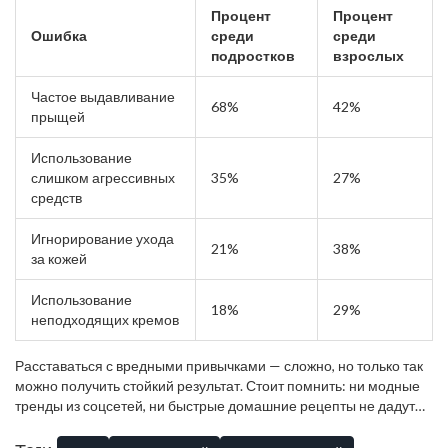
Процент
Процент
Ошибка
среди
среди
подростков
взрослых
Частое выдавливание
68%
42%
прыщей
Использование
слишком агрессивных
35%
27%
средств
Игнорирование ухода
21%
38%
за кожей
Использование
18%
29%
неподходящих кремов
Расставаться с вредными привычками — сложно, но только так
можно получить стойкий результат. Стоит помнить: ни модные
тренды из соцсетей, ни быстрые домашние рецепты не дадут
кожи нужной поддержки. Если не знаешь, какое средство
выбрать, лучше проконсультироваться с врачом или