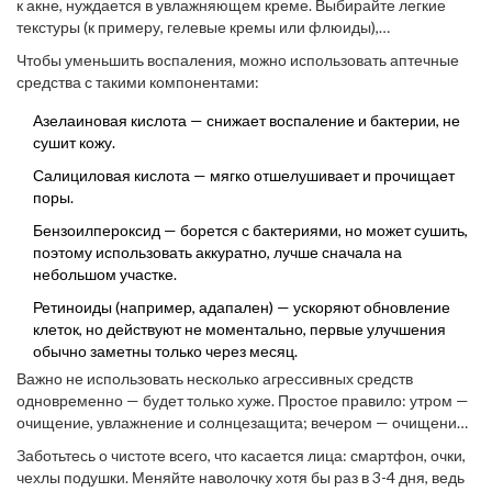
к акне, нуждается в увлажняющем креме. Выбирайте легкие
текстуры (к примеру, гелевые кремы или флюиды),
некомедогенные составы и без спирта.
Чтобы уменьшить воспаления, можно использовать аптечные
средства с такими компонентами:
Азелаиновая кислота — снижает воспаление и бактерии, не
сушит кожу.
Салициловая кислота — мягко отшелушивает и прочищает
поры.
Бензоилпероксид — борется с бактериями, но может сушить,
поэтому использовать аккуратно, лучше сначала на
небольшом участке.
Ретиноиды (например, адапален) — ускоряют обновление
клеток, но действуют не моментально, первые улучшения
обычно заметны только через месяц.
Важно не использовать несколько агрессивных средств
одновременно — будет только хуже. Простое правило: утром —
очищение, увлажнение и солнцезащита; вечером — очищение,
точечные средства, увлажнение.
Заботьтесь о чистоте всего, что касается лица: смартфон, очки,
чехлы подушки. Меняйте наволочку хотя бы раз в 3-4 дня, ведь