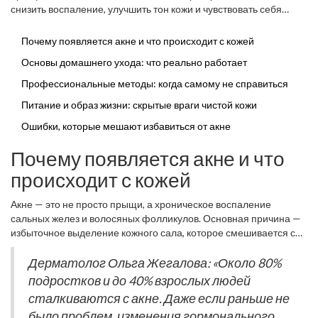
снизить воспаление, улучшить тон кожи и чувствовать себя
увереннее. С чего начать? Для начала — не пытаться всё
исправить за один день, а менять привычки пошагово. Так вы не
Почему появляется акне и что происходит с кожей
только заметите изменения, но и снизите риск того, что
Основы домашнего ухода: что реально работает
проблема вернётся.
Профессиональные методы: когда самому не справиться
Питание и образ жизни: скрытые враги чистой кожи
Ошибки, которые мешают избавиться от акне
Почему появляется акне и что
происходит с кожей
Акне — это не просто прыщи, а хроническое воспаление
сальных желез и волосяных фолликулов. Основная причина —
избыточное выделение кожного сала, которое смешивается с
омертвевшими клетками и закупоривает поры. Когда эта
"закупорка" подхватывается бактериями Cutibacterium acnes
Дерматолог Ольга Жегалова: «Около 80%
(её раньше называли Propionibacterium acnes), появляется
подростков и до 40% взрослых людей
воспаление — тот самый красный или болезненный прыщ.
сталкиваются с акне. Даже если раньше не
было проблем, изменения гормонального