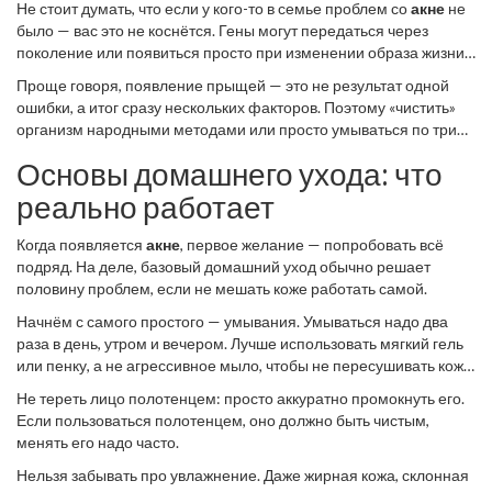
Не стоит думать, что если у кого-то в семье проблем со
акне
не
было — вас это не коснётся. Гены могут передаться через
поколение или появиться просто при изменении образа жизни.
Интересный факт — акне чаще встречается у жителей городов,
Проще говоря, появление прыщей — это не результат одной
чем у сельских, из-за большего стресса и загрязнённости
ошибки, а итог сразу нескольких факторов. Поэтому «чистить»
воздуха.
организм народными методами или просто умываться по три
раза в день — малоэффективно. Нужно учитывать все причины
Основы домашнего ухода: что
в комплексе.
реально работает
Когда появляется
акне
, первое желание — попробовать всё
подряд. На деле, базовый домашний уход обычно решает
половину проблем, если не мешать коже работать самой.
Начнём с самого простого — умывания. Умываться надо два
раза в день, утром и вечером. Лучше использовать мягкий гель
или пенку, а не агрессивное мыло, чтобы не пересушивать кожу.
Слишком частое умывание, наоборот, усиливает выработку
Не тереть лицо полотенцем: просто аккуратно промокнуть его.
кожного сала и делает только хуже. Избегайте горячей воды —
Если пользоваться полотенцем, оно должно быть чистым,
она раздражает кожу и может провоцировать высыпания.
менять его надо часто.
Нельзя забывать про увлажнение. Даже жирная кожа, склонная