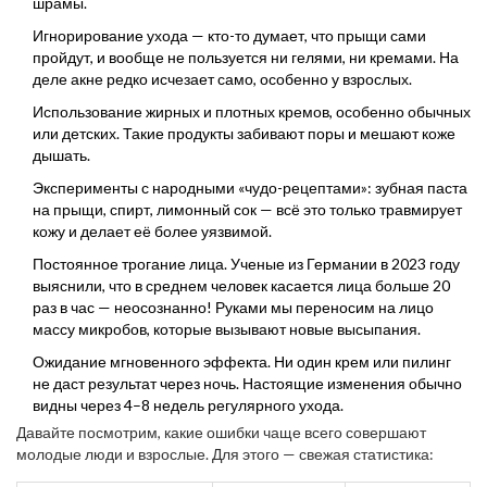
шрамы.
Игнорирование ухода — кто-то думает, что прыщи сами
пройдут, и вообще не пользуется ни гелями, ни кремами. На
деле акне редко исчезает само, особенно у взрослых.
Использование жирных и плотных кремов, особенно обычных
или детских. Такие продукты забивают поры и мешают коже
дышать.
Эксперименты с народными «чудо-рецептами»: зубная паста
на прыщи, спирт, лимонный сок — всё это только травмирует
кожу и делает её более уязвимой.
Постоянное трогание лица. Ученые из Германии в 2023 году
выяснили, что в среднем человек касается лица больше 20
раз в час — неосознанно! Руками мы переносим на лицо
массу микробов, которые вызывают новые высыпания.
Ожидание мгновенного эффекта. Ни один крем или пилинг
не даст результат через ночь. Настоящие изменения обычно
видны через 4–8 недель регулярного ухода.
Давайте посмотрим, какие ошибки чаще всего совершают
молодые люди и взрослые. Для этого — свежая статистика: