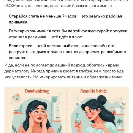
«ЗОЖника», но, поверь, даже такие базовые шаги имеют
эффект. Для чистой кожи часто достаточно просто не мешать
Старайся спать не меньше 7 часов — это реально рабочая
организму — он сам справится, если дать ему шанс.
привычка.
Регулярно занимайся хотя бы лёгкой физкультурой: прогулки,
утренняя разминка — всё идёт в плюс.
Если стресс — твой постоянный фон, ищи способы его
разгрузить: от дыхательных практик до просмотра любимого
сериала.
И да, если не помогает домашний подход, обратись к врачу-
дерматологу. Иногда причина кроется глубже, чем просто еда
или усталость. Но игнорировать питание и образ жизни точно не
стоит — они играют реально большую роль в вопросе
акне
.