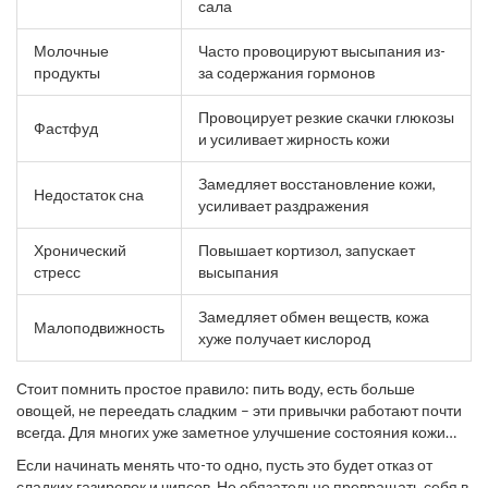
сала
Молочные
Часто провоцируют высыпания из-
продукты
за содержания гормонов
Провоцирует резкие скачки глюкозы
Фастфуд
и усиливает жирность кожи
Замедляет восстановление кожи,
Недостаток сна
усиливает раздражения
Хронический
Повышает кортизол, запускает
стресс
высыпания
Замедляет обмен веществ, кожа
Малоподвижность
хуже получает кислород
Стоит помнить простое правило: пить воду, есть больше
овощей, не переедать сладким – эти привычки работают почти
всегда. Для многих уже заметное улучшение состояния кожи
приходит, если хотя бы на пару недель отказаться от молока и
Если начинать менять что-то одно, пусть это будет отказ от
шоколада.
сладких газировок и чипсов. Не обязательно превращать себя в