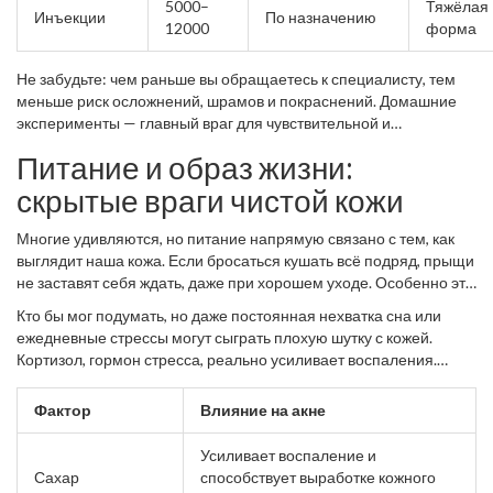
5000–
Тяжёлая
Инъекции
По назначению
12000
форма
Не забудьте: чем раньше вы обращаетесь к специалисту, тем
меньше риск осложнений, шрамов и покраснений. Домашние
эксперименты — главный враг для чувствительной и
проблемной кожи. Проконсультируйтесь с врачом, если акне
Питание и образ жизни:
никак не сдаётся.
скрытые враги чистой кожи
Многие удивляются, но питание напрямую связано с тем, как
выглядит наша кожа. Если бросаться кушать всё подряд, прыщи
не заставят себя ждать, даже при хорошем уходе. Особенно это
заметно после вечеринок или фастфуда. Самые частые
Кто бы мог подумать, но даже постоянная нехватка сна или
продукты-провокаторы — сахар, молочные изделия, фастфуд и
ежедневные стрессы могут сыграть плохую шутку с кожей.
продукты с большим содержанием жира или трансжиров. Да,
Кортизол, гормон стресса, реально усиливает воспаления.
шоколад тоже тут фигурирует, особенно если это дешёвый
Добавьте к этому сидячий образ жизни и отсутствие спорта — и
вариант с кучей добавленного сахара.
ваши шансы на чистое лицо падают.
Фактор
Влияние на акне
Усиливает воспаление и
Сахар
способствует выработке кожного