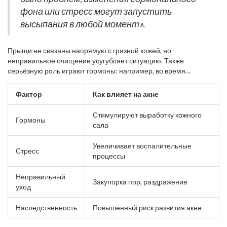
фона или стресс могут запустить
высыпания в любой момент».
Прыщи не связаны напрямую с грязной кожей, но
неправильное очищение усугубляет ситуацию. Также
серьёзную роль играют гормоны: например, во время
подросткового возраста, перед месячными, при беременности
или принимая некоторые препараты, уровень андрогенов
Фактор
Как влияет на акне
растёт, усиливая работу сальных желез. В таких условиях акне
развивается быстрее.
Стимулируют выработку кожного
Гормоны
сала
Увеличивает воспалительные
Стресс
процессы
Неправильный
Закупорка пор, раздражение
уход
Наследственность
Повышенный риск развития акне