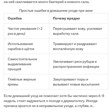
на ней скапливается много бактерий и кожного сала.
Простые ошибки в домашнем уходе при акне
Ошибка
Почему вредно
Частое умывание (>2
Пересушивает кожу, усиливая
раз в день)
выработку сала
Использование
Травмируют и раздражают
скрабов и щёток
воспалённую кожу
Самостоятельное
Увеличивает риск рубцов и
выдавливание
распространения инфекции
прыщей
Тяжёлые жирные
Закупоривают поры и
кремы
вызывают новые высыпания
Если домашний уход не помогает хотя бы частично через 6–8
недель, стоит задуматься о походе к дерматологу. Иногда
причина кроется не в неправильном уходе, а глубже, и
домашними средствами её не решить.