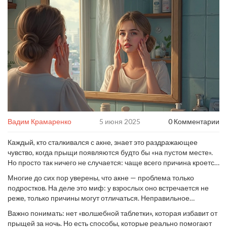
Вадим Крамаренко
5 июня 2025
0 Комментарии
Каждый, кто сталкивался с акне, знает это раздражающее
чувство, когда прыщи появляются будто бы «на пустом месте».
Но просто так ничего не случается: чаще всего причина кроется
в неправильном уходе, гормонах или образе жизни. Прятать
Многие до сих пор уверены, что акне — проблема только
лицо за косметикой — не выход, а вот разобраться в причинах и
подростков. На деле это миф: у взрослых оно встречается не
выбрать понятные шаги — уже половина победы.
реже, только причины могут отличаться. Неправильное
очищение кожи, частое трогание лица руками, стресс, питание
Важно понимать: нет «волшебной таблетки», которая избавит от
— всё это реально влияет на состояние кожи.
прыщей за ночь. Но есть способы, которые реально помогают