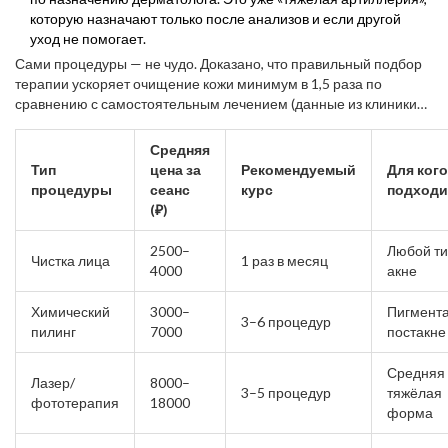
которую назначают только после анализов и если другой
уход не помогает.
Сами процедуры — не чудо. Доказано, что правильный подбор
терапии ускоряет очищение кожи минимум в 1,5 раза по
сравнению с самостоятельным лечением (данные из клиники
кожных заболеваний в Москве, 2024).
Средняя
Тип
цена за
Рекомендуемый
Для кого
процедуры
сеанс
курс
подходи
(₽)
2500–
Любой т
Чистка лица
1 раз в месяц
4000
акне
Химический
3000–
Пигмента
3–6 процедур
пилинг
7000
постакне
Средняя
Лазер/
8000–
3–5 процедур
тяжёлая
фототерапия
18000
форма