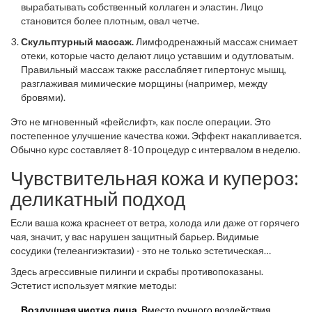
вырабатывать собственный коллаген и эластин. Лицо
становится более плотным, овал четче.
Скульптурный массаж.
Лимфодренажный массаж снимает
отеки, которые часто делают лицо уставшим и одутловатым.
Правильный массаж также расслабляет гипертонус мышц,
разглаживая мимические морщины (например, между
бровями).
Это не мгновенный «фейслифт», как после операции. Это
постепенное улучшение качества кожи. Эффект накапливается.
Обычно курс составляет 8-10 процедур с интервалом в неделю.
Чувствительная кожа и купероз:
деликатный подход
Если ваша кожа краснеет от ветра, холода или даже от горячего
чая, значит, у вас нарушен защитный барьер. Видимые
сосудики (телеангиэктазии) - это не только эстетическая
проблема, но и сигнал о хрупкости капилляров.
Здесь агрессивные пилинги и скрабы противопоказаны.
Эстетист использует мягкие методы:
Воздушная чистка лица.
Вместо ручного воздействия