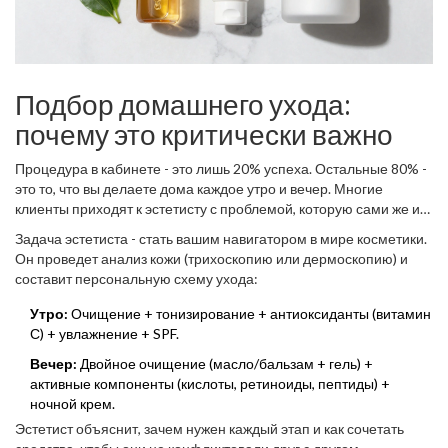
Подбор домашнего ухода:
почему это критически важно
Процедура в кабинете - это лишь 20% успеха. Остальные 80% -
это то, что вы делаете дома каждое утро и вечер. Многие
клиенты приходят к эстетисту с проблемой, которую сами же и
создали: слишком активный ретинол без SPF, спиртовые тоники
Задача эстетиста - стать вашим навигатором в мире косметики.
для сухой кожи, отсутствие очищения вечером.
Он проведет анализ кожи (трихоскопию или дермоскопию) и
составит персональную схему ухода:
Утро:
Очищение + тонизирование + антиоксиданты (витамин
С) + увлажнение + SPF.
Вечер:
Двойное очищение (масло/бальзам + гель) +
активные компоненты (кислоты, ретиноиды, пептиды) +
ночной крем.
Эстетист объяснит, зачем нужен каждый этап и как сочетать