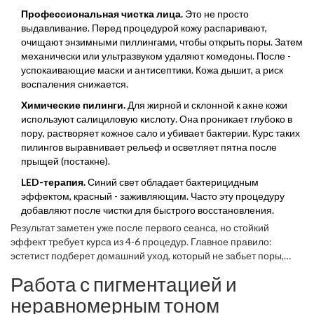
Профессиональная чистка лица.
Это не просто
выдавливание. Перед процедурой кожу распаривают,
очищают энзимными пиллингами, чтобы открыть поры. Затем
механически или ультразвуком удаляют комедоны. После -
успокаивающие маски и антисептики. Кожа дышит, а риск
воспаления снижается.
Химические пилинги.
Для жирной и склонной к акне кожи
используют салициловую кислоту. Она проникает глубоко в
пору, растворяет кожное сало и убивает бактерии. Курс таких
пилингов выравнивает рельеф и осветляет пятна после
прыщей (постакне).
LED-терапия.
Синий свет обладает бактерицидным
эффектом, красный - заживляющим. Часто эту процедуру
добавляют после чистки для быстрого восстановления.
Результат заметен уже после первого сеанса, но стойкий
эффект требует курса из 4-6 процедур. Главное правило:
эстетист подберет домашний уход, который не забьет поры,
иначе все усилияйдут насмарку.
Работа с пигментацией и
неравномерным тоном