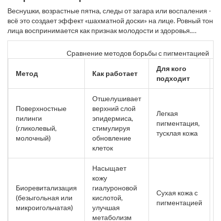
Веснушки, возрастные пятна, следы от загара или воспаления -
всё это создает эффект «шахматной доски» на лице. Ровный тон
лица воспринимается как признак молодости и здоровья.
Эстетист использует несколько мощных инструментов для
решения этой задачи.
Сравнение методов борьбы с пигментацией
Для кого
Метод
Как работает
подходит
Отшелушивает
Поверхностные
верхний слой
Легкая
пилинги
эпидермиса,
пигментация,
(гликолевый,
стимулируя
тусклая кожа
молочный)
обновление
клеток
Насыщает
кожу
Биоревитализация
гиалуроновой
Сухая кожа с
(безыгольная или
кислотой,
3
пигментацией
микроигольчатая)
улучшая
метаболизм