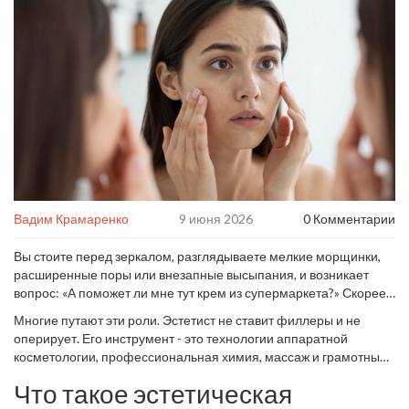
Вадим Крамаренко
9 июня 2026
0 Комментарии
Вы стоите перед зеркалом, разглядываете мелкие морщинки,
расширенные поры или внезапные высыпания, и возникает
вопрос: «А поможет ли мне тут крем из супермаркета?» Скорее
всего, нет. Косметика - это хорошо, но она работает на
Многие путают эти роли. Эстетист не ставит филлеры и не
поверхности. Чтобы добраться до сути проблем кожи, нужен
оперирует. Его инструмент - это технологии аппаратной
специалист. Но какой именно? В мире красоты есть тонкая
косметологии, профессиональная химия, массаж и грамотный
грань между тем, кто делает инъекции ботокса (врач-
подбор домашнего ухода. Если ваша цель - здоровое сияние,
дерматокосметолог), и тем, кто занимается глубоким уходом и
Что такое эстетическая
ровный тон и решение конкретных текстурных проблем без
восстановлением (косметолог-эстетист).