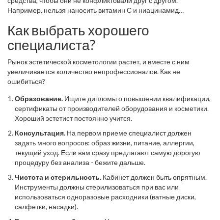
средства, чтобы они не конфликтовали друг с другом.
Например, нельзя наносить витамин С и ниацинамид
одновременно в высоких концентрациях. Без этих знаний вы
Как выбрать хорошего
можете тратить деньги на дорогую косметику, которая не
работает или даже вредит.
специалиста?
Рынок эстетической косметологии растет, и вместе с ним
увеличивается количество непрофессионалов. Как не
ошибиться?
Образование.
Ищите дипломы о повышении квалификации,
сертификаты от производителей оборудования и косметики.
Хороший эстетист постоянно учится.
Консультация.
На первом приеме специалист должен
задать много вопросов: образ жизни, питание, аллергии,
текущий уход. Если вам сразу предлагают самую дорогую
процедуру без анализа - бежите дальше.
Чистота и стерильность.
Кабинет должен быть опрятным.
Инструменты должны стерилизоваться при вас или
использоваться одноразовые расходники (ватные диски,
салфетки, насадки).