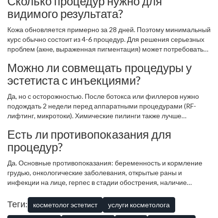
Сколько процедур нужно для
скорректировать параметры аппарата.
видимого результата?
Кожа обновляется примерно за 28 дней. Поэтому минимальный
курс обычно состоит из 4-6 процедур. Для решения серьезных
проблем (акне, выраженная пигментация) может потребоваться
8-10 сеансов. Однократный визит даст временный эффект
Можно ли совмещать процедуры у
свежести, но не изменит структуру кожи.
эстетиста с инъекциями?
Да, но с осторожностью. После ботокса или филлеров нужно
подождать 2 недели перед аппаратными процедурами (RF-
лифтинг, микротоки). Химические пилинги также лучше
отложить. Всегда согласовывайте график процедур со всеми
Есть ли противопоказания для
специалистами, к которым вы ходите.
процедур?
Да. Основные противопоказания: беременность и кормление
грудью, онкологические заболевания, открытые раны и
инфекции на лице, герпес в стадии обострения, наличие
кардиостимулятора (для аппаратных методов),
индивидуальная непереносимость компонентов косметики.
Теги:
косметолог эстетист
услуги косметолога
Обязательно сообщите эстетисту о своем состоянии здоровья.