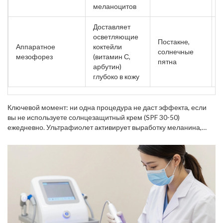
меланоцитов
Доставляет
осветляющие
Постакне,
Аппаратное
коктейли
солнечные
5
мезофорез
(витамин С,
пятна
арбутин)
глубоко в кожу
Ключевой момент: ни одна процедура не даст эффекта, если
вы не используете солнцезащитный крем (SPF 30-50)
ежедневно. Ультрафиолет активирует выработку меланина,
сводя на нет работу эстетиста. Хороший специалист всегда
объяснит это клиенту и подберет средство под ваш тип кожи.