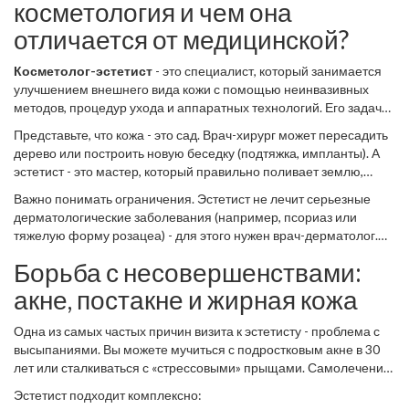
скальпеля и шприца, вам к нему.
косметология и чем она
отличается от медицинской?
Косметолог-эстетист
-
это специалист, который занимается
улучшением внешнего вида кожи с помощью неинвазивных
методов, процедур ухода и аппаратных технологий
.
Его задача
- не изменить анатомию лица, а вернуть коже её естественное
Представьте, что кожа - это сад. Врач-хирург может пересадить
здоровье и красоту.
дерево или построить новую беседку (подтяжка, импланты). А
эстетист - это мастер, который правильно поливает землю,
удаляет сорняки, удобряет почву и защищает растения от
Важно понимать ограничения. Эстетист не лечит серьезные
вредителей. Результат выглядит естественно, потому что вы
дерматологические заболевания (например, псориаз или
улучшаете то, что уже есть.
тяжелую форму розацеа) - для этого нужен врач-дерматолог.
Но он отлично справляется с последствиями стресса, экологии,
Борьба с несовершенствами:
неправильного ухода и возрастными изменениями, которые
еще не требуют хирургического вмешательства.
акне, постакне и жирная кожа
Одна из самых частых причин визита к эстетисту - проблема с
высыпаниями. Вы можете мучиться с подростковым акне в 30
лет или сталкиваться с «стрессовыми» прыщами. Самолечение
здесь опасно: вы можете занести инфекцию или оставить
Эстетист подходит комплексно:
рубцы на всю жизнь.