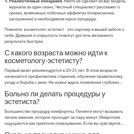
Реалистичные обещания.
Никто не сделает из вас модель
журнала за один сеанс. Честный специалист расскажет о
сроках, возможных побочных эффектах (покраснение,
шелушение) и необходимом курсе процедур.
Помните: косметолог-эстетист - это партнер в вашей заботе о
себе. Доверие и открытость помогут достичь желаемого
результата быстрее.
С какого возраста можно идти к
косметологу-эстетисту?
Первый визит рекомендуется в 20-25 лет. В этом возрасте
начинается профилактика старения, обучение правильному
уходу и борьба с акне. Не нужно ждать появления глубоких
морщин, чтобы начать заботиться о коже.
Больно ли делать процедуры у
эстетиста?
Большинство процедур комфортны. Пилинги могут вызывать
легкое жжение, которое проходит за пару минут. Микротоки
ощущаются как приятное покалывание. Если вы чувствуете
острую боль, обязательно сообщите специалисту - он должен