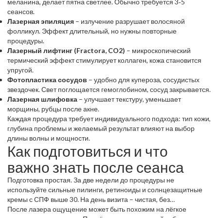
меланина, делает пятна светлее. Обычно требуется 3‑5
сеансов.
Лазерная эпиляция
– излучение разрушает волосяной
фолликул. Эффект длительный, но нужны повторные
процедуры.
Лазерный лифтинг (Fractora, CO2)
– микроскопический
термический эффект стимулирует коллаген, кожа становится
упругой.
Фотопластика сосудов
– удобно для купероза, сосудистых
звездочек. Свет поглощается гемоглобином, сосуд закрывается.
Лазерная шлифовка
– улучшает текстуру, уменьшает
морщины, рубцы после акне.
Каждая процедура требует индивидуального подхода: тип кожи,
глубина проблемы и желаемый результат влияют на выбор
длины волны и мощности.
Как подготовиться и что
важно знать после сеанса
Подготовка простая. За две недели до процедуры не
используйте сильные пилинги, ретиноиды и солнцезащитные
кремы с СПФ выше 30. На день визита – чистая, без
декоративной косметики кожа.
После лазера ощущение может быть похожим на лёгкое