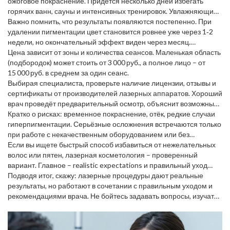
ожоговое покраснение. Придётся несколько дней избегать
горячих ванн, сауны и интенсивных тренировок. Увлажняющий
крем с успокаивающим эффектом (алое, пантенол) ускорит
Важно помнить, что результаты появляются постепенно. При
заживление.
удалении пигментации цвет становится ровнее уже через 1‑2
недели, но окончательный эффект виден через месяц.
Лазерный лифтинг требует 2‑3 месяцев, пока не сформируется
Цена зависит от зоны и количества сеансов. Маленькая область
новый коллаген.
(подбородок) может стоить от 3 000 руб., а полное лицо – от
15 000 руб. в среднем за один сеанс.
Выбирая специалиста, проверьте наличие лицензии, отзывы и
сертификаты от производителей лазерных аппаратов. Хороший
врач проведёт предварительный осмотр, объяснит возможные
риски и предложит план лечения.
Кратко о рисках: временное покраснение, отёк, редкие случаи
гиперпигментации. Серьёзные осложнения встречаются только
при работе с некачественным оборудованием или без
должного контроля.
Если вы ищете быстрый способ избавиться от нежелательных
волос или пятен, лазерная косметология – проверенный
вариант. Главное – realistic expectations и правильный уход
после процедуры.
Подводя итог, скажу: лазерные процедуры дают реальные
результаты, но работают в сочетании с правильным уходом и
рекомендациями врача. Не бойтесь задавать вопросы, изучать
отзывы и обращаться только к проверенным специалистам –
тогда ваша кожа будет радовать здоровым видом долгое время.