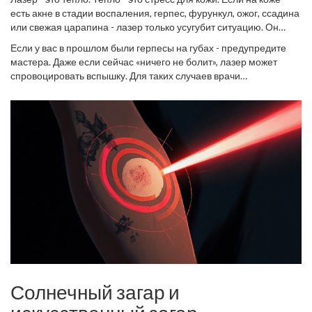
есть акне в стадии воспаления, герпес, фурункул, ожог, ссадина
или свежая царапина - лазер только усугубит ситуацию. Он
может распространить инфекцию, вызвать гнойные очаги или
Если у вас в прошлом были герпесы на губах - предупредите
оставить глубокие рубцы. Даже если вы «просто» немного
мастера. Даже если сейчас «ничего не болит», лазер может
подпалили кожу после депиляции - подождите, пока заживет.
спровоцировать вспышку. Для таких случаев врачи
Минимум 7-10 дней.
прописывают противовирусные таблетки за 2-3 дня до
процедуры. Без них - риск рецидива до 80%.
Солнечный загар и