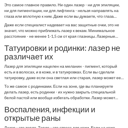
Это самое главное правило. Ни один лазер - ни для эпиляции,
ни для пигментации, ни для лифтинга - нельзя направлять на
глаза или вплотную к ним. Даже если вы думаете, что глаза
закрыты, лазерный луч может отразиться от роговицы,
Даже если специалист надевает на вас защитные очки, это не
хрусталика или сетчатки. Это не гипотетическая опасность -
значит, что можно приближать лазер к векам. Минимальное
есть реальные случаи, когда пациенты потеряли часть зрения
расстояние - не менее 1-1,5 см от края глазницы. Лазерные
после «безопасной» процедуры на бровях или в зоне «гусиных
системы, предназначенные для лица, имеют специальные
лапок».
Татуировки и родинки: лазер не
датчики, которые отключают импульс, если зонд слишком
близко к глазу. Но не все клиники используют такие устройства.
различает их
И если вы видите, что мастер работает ближе - сразу
отказывайтесь.
Лазер для эпиляции нацелен на меланин - пигмент, который
есть и в волосах, и в коже, и в татуировках. Если вы сделали
татуировку, даже если она светлая или старая, лазер может ее
«сжечь». В лучшем случае - она поблекнет. В худшем - начнет
То же самое с родинками. Если на зоне, где вы планируете
шелушиться, воспаляться, останутся белые пятна или шрамы.
делать лазер, есть родинки - их нужно закрыть специальной
Некоторые чернила, особенно красные и зеленые, при
белой пастой или вообще избегать обработки. Лазер может
лазерном воздействии могут даже менять цвет - становиться
вызвать мутацию клеток, и это повышает риск меланомы. Даже
темнее или черными.
Воспаления, инфекции и
если родинка кажется «безопасной», без дерматоскопии и
осмотра дерматолога - никаких лазеров. Никогда.
открытые раны
Лазер - это тепло. Тепло - это стресс для кожи. Если на коже