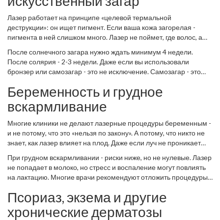
искусственный загар
Лазер работает на принципе «целевой термальной
деструкции»: он ищет пигмент. Если ваша кожа загорелая -
пигмента в ней слишком много. Лазер не поймет, где волос, а
где просто загар. Он начнет «жечь» кожу, а не волосы. Результат
После солнечного загара нужно ждать минимум 4 недели.
- ожоги, волдыри, пигментные пятна, которые могут остаться на
После солярия - 2-3 недели. Даже если вы использовали
месяцы или даже годы.
бронзер или самозагар - это не исключение. Самозагар - это
пигмент на поверхности кожи. Он не защищает, а только
Беременность и грудное
мешает. Лазер его «сожжет» и приведет к неравномерному
цвету. Перед процедурой - ни солярия, ни солнца, ни кремов с
вскармливание
DHA.
Многие клиники не делают лазерные процедуры беременным -
и не потому, что это «нельзя по закону». А потому, что никто не
знает, как лазер влияет на плод. Даже если луч не проникает
глубоко, тепло и стресс для организма - это факторы, которые
При грудном вскармливании - риски ниже, но не нулевые. Лазер
могут повлиять на гормональный фон. И это не гипотеза. В
не попадает в молоко, но стресс и воспаление могут повлиять
медицинской литературе есть случаи, когда после лазерной
на лактацию. Многие врачи рекомендуют отложить процедуры
эпиляции на животе у беременных возникали изменения в
до окончания кормления. Особенно если вы делаете лазер на
тонусе матки.
Псориаз, экзема и другие
зоне декольте, подмышках или на животе - там много сосудов и
нервных окончаний, чувствительных к гормональным скачкам.
хронические дерматозы