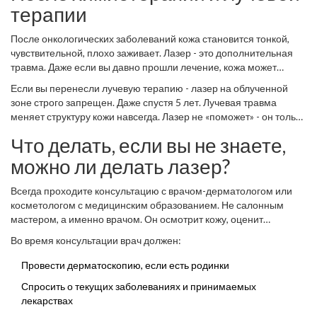
терапии
После онкологических заболеваний кожа становится тонкой,
чувствительной, плохо заживает. Лазер - это дополнительная
травма. Даже если вы давно прошли лечение, кожа может
оставаться «ослабленной» годами. Лазерная эпиляция или
Если вы перенесли лучевую терапию - лазер на облученной
фотомолниение в таких случаях могут вызвать необратимые
зоне строго запрещен. Даже спустя 5 лет. Лучевая травма
изменения: атрофию кожи, хронические язвы, нарушение
меняет структуру кожи навсегда. Лазер не «поможет» - он только
пигментации.
усугубит.
Что делать, если вы не знаете,
можно ли делать лазер?
Всегда проходите консультацию с врачом-дерматологом или
косметологом с медицинским образованием. Не салонным
мастером, а именно врачом. Он осмотрит кожу, оценит
состояние родинок, выявит скрытые воспаления, проверит, не
Во время консультации врач должен:
принимаете ли вы запрещенные препараты.
Провести дерматоскопию, если есть родинки
Спросить о текущих заболеваниях и принимаемых
лекарствах