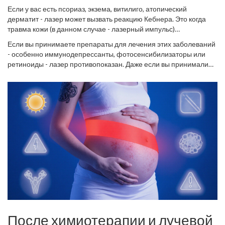
Если у вас есть псориаз, экзема, витилиго, атопический
дерматит - лазер может вызвать реакцию Кебнера. Это когда
травма кожи (в данном случае - лазерный импульс)
провоцирует появление новых очагов болезни. Даже если
Если вы принимаете препараты для лечения этих заболеваний
сейчас вы в ремиссии - лазер может спровоцировать
- особенно иммунодепрессанты, фотосенсибилизаторы или
обострение. В некоторых случаях псориаз начинается именно
ретиноиды - лазер противопоказан. Даже если вы принимали
после лазерной эпиляции на ногах или руках.
изотретиноин (Аккутан) в прошлом - нужно ждать минимум 6-12
месяцев после последней таблетки. Лазер на коже,
ослабленной ретиноидами, может вызвать глубокие рубцы.
После химиотерапии и лучевой