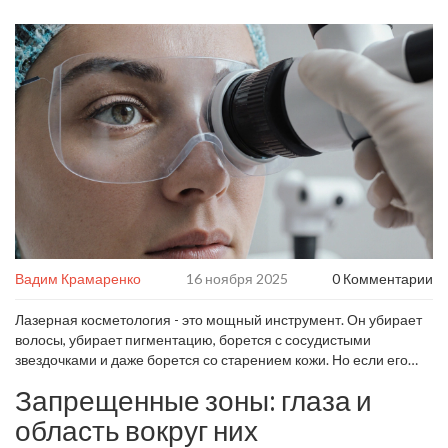
Вадим Крамаренко
16 ноября 2025
0 Комментарии
Лазерная косметология - это мощный инструмент. Он убирает
волосы, убирает пигментацию, борется с сосудистыми
звездочками и даже борется со старением кожи. Но если его
использовать не там, где нужно - последствия могут быть
Запрещенные зоны: глаза и
серьезными.
Лазер
- не игрушка. Он не «включил - и всё». У него
есть четкие границы, где он безопасен, и места, где его
область вокруг них
применение запрещено даже опытным специалистам.