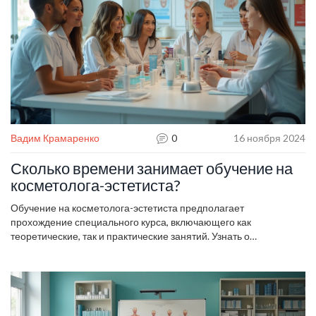
Вадим Крамаренко
0
16 ноября 2024
Сколько времени занимает обучение на
косметолога-эстетиста?
Обучение на косметолога-эстетиста предполагает
прохождение специального курса, включающего как
теоретические, так и практические занятий. Узнать о
продолжительности программы, вариациях обучения и
необходимых навыках — первостепенная задача для
желающих. Образование может занять от нескольких месяцев
до нескольких лет в зависимости от выбранной программы и её
интенсивности. Будущие специалисты должны