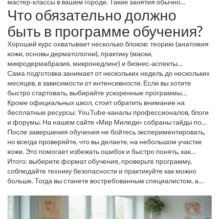
мастер‑классы в вашем городе. Такие занятия обычно
Что обязательно должно
включают «практику под наблюдением», где инструктор
поправит технику в реальном времени. Онлайн‑курсы же
быть в программе обучения?
удобно совмещать с работой или учёбой. Главное, проверяйте
наличие видеоматериалов, живых вебинаров и обратной связи.
Хороший курс охватывает несколько блоков: теорию (анатомия
Не забудьте спросить у организаторов, какие сертификаты
кожи, основы дерматологии), практику (маски,
выдаются после окончания – они часто нужны для
микродермабразия, микронедлинг) и бизнес‑аспекты
трудоустройства.
(маркетинг, работа с клиентом). Если в программе есть раздел
Сама подготовка занимает от нескольких недель до нескольких
«безопасность процедур», это плюс – вы узнаете, какие
месяцев, в зависимости от интенсивности. Если вы хотите
инструменты нужны, как стерилизовать их и какие
быстро стартовать, выбирайте ускоренные программы
противопоказания существуют. Не игнорируйте также модуль
(интенсивы). Они часто включают домашние задания, которые
Кроме официальных школ, стоит обратить внимание на
«инструменты и расходники»: знание, где купить качественный
помогут закрепить материал без лишних задержек.
бесплатные ресурсы: YouTube‑каналы профессионалов, блоги
продукт, сэкономит ваш бюджет.
и форумы. На нашем сайте «Мир Миледи» собраны гайды по
домашнему уходу, примеры процедур и ответы на вопросы о
После завершения обучения не бойтесь экспериментировать,
лицензиях. Используйте их как дополнение к основному курсу.
но всегда проверяйте, что вы делаете, на небольшом участке
кожи. Это помогает избежать ошибок и быстро понять, как
реагируют ваши клиенты.
Итого: выберите формат обучения, проверьте программу,
соблюдайте технику безопасности и практикуйте как можно
больше. Тогда вы станете востребованным специалистом, а
ваш доход будет расти вместе с опытом.