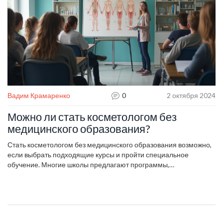
ориентироваться в трендах индустрии и постоянно обновлять
свои знания. Статья расскажет, какие направления стоит
выбирать и как добиться успеха в этой профессии.
Вадим Крамаренко
0
2 октября 2024
Можно ли стать косметологом без
медицинского образования?
Стать косметологом без медицинского образования возможно,
если выбрать подходящие курсы и пройти специальное
обучение. Многие школы предлагают программы,
адаптированные для тех, кто хочет начать карьеру в этой
области без медицинской подготовки. Важно выбирать курсы,
которые дают знания о гигиене, анатомии кожи и методах
ухода. Кроме того, стоит обратить внимание на курсы, которые
предлагают стажировки и практические занятия для