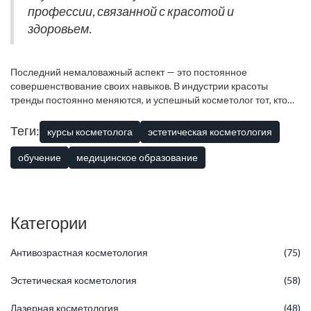
профессии, связанной с красотой и
здоровьем.
Последний немаловажный аспект — это постоянное
совершенствование своих навыков. В индустрии красоты
тренды постоянно меняются, и успешный косметолог тот, кто
следует за ними. Поэтому многие выпускники курсов
продолжают своё обучение, участвуя в семинарах, мастер-
Теги:
курсы косметолога
эстетическая косметология
классах и конференциях, чтобы получать свежие знания о
новых техниках и процедурах. Это не только улучшает ваши
обучение
медицинское образование
навыки, но и делает вас более востребованным специалистом
на рынке услуг.
Категории
Антивозрастная косметология
(75)
Эстетическая косметология
(58)
Лазерная косметология
(48)