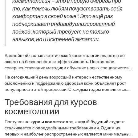
косметология – это в первую очередь про
аспекты. Не зря говорят, что истинный мастер не только делает
то, как помочь людям почувствовать себя
людей красивыми, но и дарит уверенность в себе.
комфортно в своей коже". Это ещё раз
подчеркивает индивидуализированный
подход, который требует не только
навыков, но и искренней эмпатии.
Важнейшей частью эстетической косметологии является её
акцент на безопасность и эффективность. Постоянное
совершенствование методик и обучение новых специалистов
важны для поддержания стандартов качества. Регулярные
На сегодняшний день возросший интерес к естественному
курсы и мастер-классы позволяют косметологам быть в курсе
омоложению и поддержанию здоровья кожи объясняет рост
современных тенденций и технологий. Независимо от вашего
популярности этой профессии. С каждым годом появляются
медицинского образования, уважение к таким стандартам
новые методы и препараты, которые делают процедуры ещё
является ключевым фактором успеха в этой области. Здесь
Требования для курсов
более безопасными и эффективными. Специалисты в своих
всегда найдется место для роста и совершенствования, будь то
усилиях направлены на улучшение качества жизни, что истинно
косметологии
изучение более глубоких анатомических аспектов или новых
ценится в современной эстетической культуре.
косметических средств.
Поступая на
курсы косметолога
, каждый будущий студент
сталкивается с определёнными требованиями. Одним из
первых и наиболее распространённых является минимальный