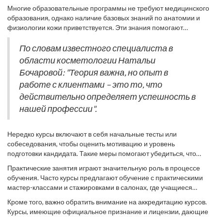
возраст – большинство курсов принимает студентов, достигших
Многие образовательные программы не требуют медицинского
18 лет. Это связано с юридическими аспектами и уровнем
образования, однако наличие базовых знаний по анатомии и
зрелости, который необходим для понимания сложных
физиологии кожи приветствуется. Эти знания помогают
процедур и ответственности.
будущим косметологам понимать, как правильно оценивать
состояние кожи, какие процедуры могут быть предложены и как
По словам известного специалиста в
избежать потенциальных рисков.
области косметологии Натальи
Бочаровой: "Теория важна, но опыт в
работе с клиентами – это то, что
действительно определяет успешность в
нашей профессии".
Нередко курсы включают в себя начальные тесты или
собеседования, чтобы оценить мотивацию и уровень
подготовки кандидата. Такие меры помогают убедиться, что
студент серьёзно настроен на получение профессии.
Практические занятия играют значительную роль в процессе
обучения. Часто курсы предлагают обучение с практическими
мастер-классами и стажировками в салонах, где учащиеся
могут применить полученные знания в реальной обстановке.
Кроме того, важно обратить внимание на аккредитацию курсов.
Для этого необходимо иметь определённый уровень навыков и
Курсы, имеющие официальное признание и лицензии, дающие
знаний, чтобы соблюсти все требования гигиены и