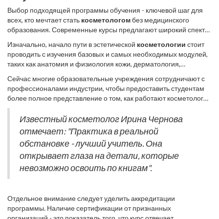
косметологии
.
Выбор подходящей программы обучения - ключевой шаг для
всех, кто мечтает стать
косметологом
без медицинского
образования. Современные курсы предлагают широкий спектр
направлений: от основ ухода за кожей до более сложных
Изначально, начало пути в эстетической
косметологии
стоит
процедур, таких как лазерная терапия и химический пилинг. Но
проводить с изучения базовых и самых необходимых модулей,
здесь важно помнить, что не все программы одинаково хороши,
таких как анатомия и физиология кожи, дерматология,
и необходимо внимательно подходить к их выбору.
принципы гигиены и безопасные методы воздействия на кожу.
Сейчас многие образовательные учреждения сотрудничают с
Эти основы помогут не только в освоении профессии, но и
профессионалами индустрии, чтобы предоставить студентам
предотвратят возникновение ошибок, которые могут навредить
более полное представление о том, как работают косметологи
клиентам. Курсы, предоставляющие такой старт, существенно
на практике. К примеру, некоторые курсы предлагают
отличаются на фоне тех, кто учит сразу сложным техникам,
прохождение стажировок в салонах, что не только позволяет
Известный косметолог Ирина Чернова
пропуская фундаментальные знания.
закрепить полученные знания на практике, но и дает студентам
отмечает: "Практика в реальной
возможность почувствовать себя частью этой интересной
обстановке - лучший учитель. Она
профессии.
открывает глаза на детали, которые
невозможно освоить по книгам".
Отдельное внимание следует уделить аккредитации
программы. Наличие сертификации от признанных
организаций - это показатель того, что курс отвечает