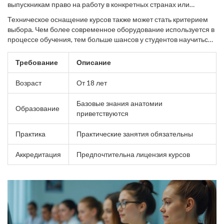
выпускникам право на работу в конкретных странах или
безопасности.
регионах. Информация о получении сертификатов и лицензий
Техническое оснащение курсов также может стать критерием
помогает в дальнейшем устройстве на работу и позволяет
выбора. Чем более современное оборудование используется в
выпускникам оказывать более широкий спектр услуг.
процессе обучения, тем больше шансов у студентов научиться
работать на тех устройствах и с теми средствами, которые
активно используются в профессиональной среде. Это
Требование
Описание
особенно важно для тех, кто стремится к освоению
высококлассных техник ухода за кожей.
Возраст
От 18 лет
Базовые знания анатомии
Образование
приветствуются
Практика
Практические занятия обязательны
Аккредитация
Предпочтительна лицензия курсов