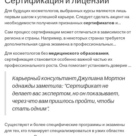
Сертификация и лицензии
Для будущих косметологов, выбранных курсы являются лишь
первым шагом к успешной карьере. Следует сделать акцент на
необходимости получения признанных
сертификатов
и
лицензий
, которые открывают двери к большему количеству
Сам процесс сертификации может отличаться в зависимости от
возможностей на рынке труда. Сертификация подтверждает,
региона и страны. Например, в некоторых странах требуется
что вы прошли обучение и обладаете соответствующими
дополнительная сдача экзамена в профессиональных
навыками, что делает вас конкурентоспособным среди коллег.
ассоциациях. Важно изучить все требования, чтобы избежать
Некоторые курсы уже включают в себя получение сертификата,
Для косметологов без
медицинского образования
,
неприятных сюрпризов. К примеру, в США сертификация может
это может быть важным критерием выбора учебного заведения.
сертификация становится особенно важной частью их
включать теоретическое тестирование и практическую
профессионального роста. Она помогает установить доверие у
проверку навыков, что свидетельствует об уверенности в вашей
клиентов и демонстрирует вашу приверженность постоянному
профессиональной подготовке. Также важно помнить, что
обучению и совершенствованию. Как говорится, "образование -
Карьерный консультант Джулиана Мортон
обновление лицензий и повышение квалификации могут
это то, что остается после того, как забыто все выученное", и
однажды заметила: "Сертификат не
требоваться спустя некоторое время.
наработанные сертификаты – именно та память, которая
делает вас экспертом, но он показывает,
помогает укрепляться и расти в профессии.
через что вам пришлось пройти, чтобы
стать одним".
Существуют и более специфические программы и экзамены
для тех, кто планирует специализироваться в узких областях