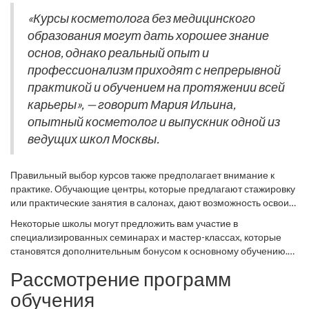
после окончания курсов. Проверка учебных планов, мнения
телом. Некоторые программы предлагают специализации, что
выпускников и статистики по уровню трудоустройства помогут
«Курсы косметолога без медицинского
позволит углубить свои знания в определенной области
сделать обоснованный выбор. Как показывает практика, школы,
образования могут дать хорошее знание
косметологии.
сотрудничающие с профессиональными косметологами и
основ, однако реальный опыт и
салонами, предоставляют более качественное обучение и
профессионализм приходят с непрерывной
практическую подготовку.
практикой и обучением на протяжении всей
карьеры», — говорит Мария Ильина,
опытный косметолог и выпускник одной из
ведущих школ Москвы.
Правильный выбор курсов также предполагает внимание к
практике. Обучающие центры, которые предлагают стажировку
или практические занятия в салонах, дают возможность освоить
свои навыки в реальных условиях. Это крайне важно для тех,
Некоторые школы могут предложить вам участие в
кто хочет закрепить теоретические знания и получить
специализированных семинарах и мастер-классах, которые
уверенность в своих силах. Также следует учитывать, есть ли в
становятся дополнительным бонусом к основному обучению.
программе отдельный блок, посвященный новым технологиям
Таким образом, после завершения курса вы не только получите
в косметологии, таким как аппаратные методы и современные
Рассмотрение программ
необходимые знания, но и сможете применять их на практике.
продукты.
Самое важное при выборе курсов - это четкое понимание своих
обучения
целей и ожиданий от обучения в сфере
эстетической