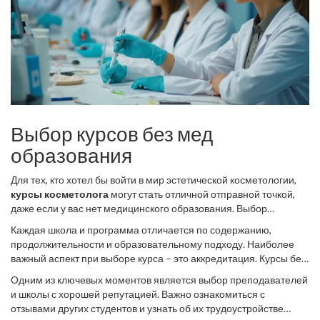
Выбор курсов без мед
образования
Для тех, кто хотел бы войти в мир эстетической косметологии,
курсы косметолога
могут стать отличной отправной точкой,
даже если у вас нет медицинского образования. Выбор
подходящей программы зависит от нескольких факторов,
Каждая школа и программа отличается по содержанию,
которые следует учитывать прежде чем принимать решение.
продолжительности и образовательному подходу. Наиболее
Важно понимать, какие навыки и знания необходимы для
важный аспект при выборе курса – это аккредитация. Курсы без
успешной работы, и какие курсы смогут их предоставить.
медицинского образования должны предоставлять
Современные школы предлагают много вариантов для
Одним из ключевых моментов является выбор преподавателей
официально признанные сертификаты. Обучение должно
обучения, и найти свою программу - это значит выяснить, что
и школы с хорошей репутацией. Важно ознакомиться с
охватывать такие темы, как безопасность и гигиена, основная
именно вам нужно от этой профессии.
отзывами других студентов и узнать об их трудоустройстве
анатомия и физиология кожи, и практика в уходе за лицом и