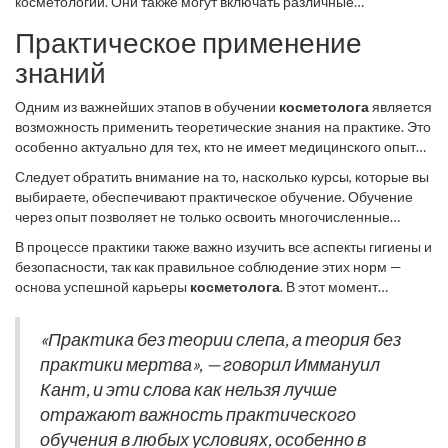
косметологии. Они также могут включать различные
практические задания, которые проверяют умение применять
Практическое применение
теоретические знания на практике. Таким образом,
профессиональная сертификация становится, по сути,
знаний
маркером качества и надежности специалиста, что особенно
важно в условиях интенсивной конкуренции на современном
Одним из важнейших этапов в обучении
косметолога
является
рынке. Проверьте, есть ли у вашего курсового центра
возможность применить теоретические знания на практике. Это
аккредитация и возможность выдачи международно
особенно актуально для тех, кто не имеет медицинского опыта,
признанных сертификатов, что даст вам еще больше
но желает стать профессионалом в
эстетической
Следует обратить внимание на то, насколько курсы, которые вы
возможностей в глобальной косметологической индустрии.
косметологии
. Многие курсы предлагают стажировки и
выбираете, обеспечивают практическое обучение. Обучение
практические занятия, которые позволяют будущим
через опыт позволяет не только освоить многочисленные
специалистам почувствовать себя в реальной рабочей
техники, такие как чистка лица, массаж и нанесение масок, но и
обстановке и столкнуться с различными типами кожи, проблем
В процессе практики также важно изучить все аспекты гигиены и
освоить искусство общения с клиентами, создание для них
и запросов клиентов. Практический опыт очень важен,
безопасности, так как правильное соблюдение этих норм —
комфортной атмосферы и правильный подбор косметических
поскольку он помогает закрепить полученные знания и
основа успешной карьеры
косметолога
. В этот момент
средств. Курсы, предлагающие такую интеграцию знаний,
научиться быстро принимать решения в условиях рабочего
обучающиеся получают возможность увидеть на практике
значительно повышают уверенность учащихся и помогают им
процесса.
важность гигиенических процедур, а также учатся
быстрее адаптироваться в профессиональной среде.
«Практика без теории слепа, а теория без
предотвращать и минимизировать возможные риски для
практики мертва», — говорил Иммануил
здоровья клиента. По данным исследований, соблюдение всех
правил и знание необходимых мер предосторожности
Кант, и эти слова как нельзя лучше
повышают доверие к специалисту на 40%, что крайне важно для
отражают важность практического
построения хорошей репутации и стабильной клиентской базы.
обучения в любых условиях, особенно в