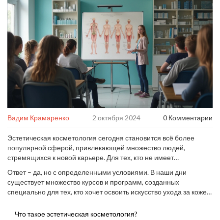
Вадим Крамаренко
2 октября 2024
0 Комментарии
Эстетическая косметология сегодня становится всё более
популярной сферой, привлекающей множество людей,
стремящихся к новой карьере. Для тех, кто не имеет
медицинского образования, но желает посвятить себя этой
Ответ – да, но с определенными условиями. В наши дни
профессии, встает вопрос о необходимости дополнительных
существует множество курсов и программ, созданных
знаний и навыков. Можно ли обойтись без медицинского
специально для тех, кто хочет освоить искусство ухода за кожей
диплома и получить востребованную профессию косметолога?
и телом. Однако, важно понимать, какие знания и навыки
необходимы для успешной работы в этой области, и как
Что такое эстетическая косметология?