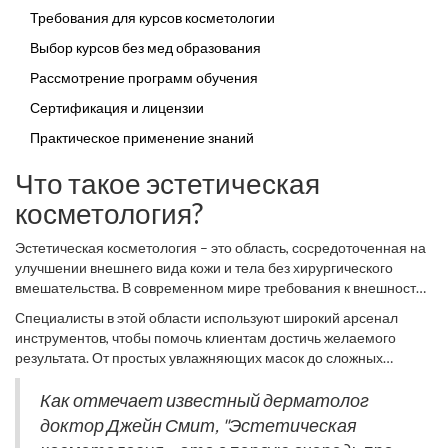
правильно выбрать программу обучения.
Требования для курсов косметологии
Выбор курсов без мед образования
Рассмотрение программ обучения
Сертификация и лицензии
Практическое применение знаний
Что такое эстетическая
косметология?
Эстетическая косметология – это область, сосредоточенная на
улучшении внешнего вида кожи и тела без хирургического
вмешательства. В современном мире требования к внешности
часто неумолимы, и многие люди хотят сохранить свежесть и
Специалисты в этой области используют широкий арсенал
молодость. Эта сфера объединяет методики ухода за кожей,
инструментов, чтобы помочь клиентам достичь желаемого
омолаживающие процедуры и корректировку косметических
результата. От простых увлажняющих масок до сложных
недостатков. В отличие от медицине традиционной,
лазерных процедур – возможности почти безграничны. Важно
эстетическая косметология подчёркивает важность
понимать, что наряду с техническими приемами здесь играет
Как отмечает известный дерматолог
безболезненных процедур с коротким периодом
роль и художественное мастерство. Косметолог должен
доктор Джейн Смит, "Эстетическая
восстановления.
чувствовать клиента, его особенности и даже психологические