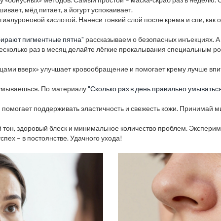
ивает, мёд питает, а йогурт успокаивает.
иалуроновой кислотой. Нанеси тонкий слой после крема и спи, как 
бирают пигментные пятна"
рассказываем о безопасных инъекциях. А 
есколько раз в месяц делайте лёгкие прокалывания специальным р
цами вверх» улучшает кровообращение и помогает крему лучше впит
ты умываешься. По материалу
"Сколько раз в день правильно умываться
и помогает поддерживать эластичность и свежесть кожи. Принимай ми
 тон, здоровый блеск и минимальное количество проблем. Экспери
пех – в постоянстве. Удачного ухода!