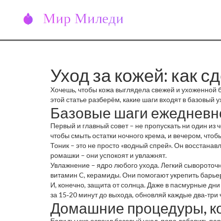
Уход за кожей: как 
Хочешь, чтобы кожа выглядела свежей и ухоженной 
этой статье разберём, какие шаги входят в базовый
Базовые шаги ежедневн
Первый и главный совет – не пропускать ни один из
чтобы смыть остатки ночного крема, и вечером, чтобы
Тоник – это не просто «водный спрей». Он восстана
ромашки – они успокоят и увлажнят.
Увлажнение – ядро любого ухода. Легкий сывороточ
витамин C, керамиды. Они помогают укрепить барьер
И, конечно, защита от солнца. Даже в пасмурные д
за 15‑20 минут до выхода, обновляй каждые два‑три 
Домашние процедуры, к
Если ты уже освоил базовый уход, пора добавить па