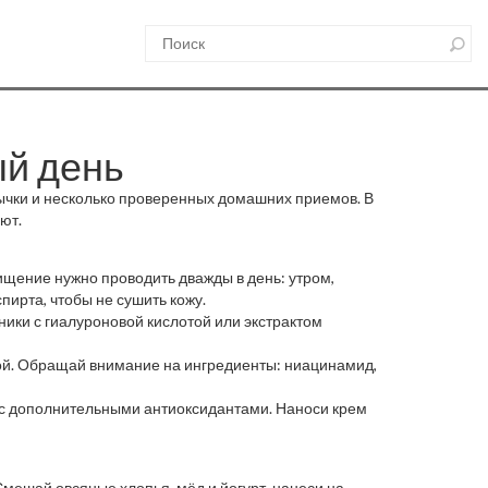
ый день
вычки и несколько проверенных домашних приемов. В
ют.
чищение нужно проводить дважды в день: утром,
пирта, чтобы не сушить кожу.
ники с гиалуроновой кислотой или экстрактом
хой. Обращай внимание на ингредиенты: ниацинамид,
о с дополнительными антиоксидантами. Наноси крем
Смешай овсяные хлопья, мёд и йогурт, нанеси на