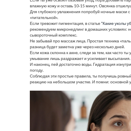
влажную кожу и оставь 10‑15 минут. Овсянка отшелуш
Для глубокого увлажнения попробуй ночные маски с г
«питательной».
Если тревожит пигментация, в статье
"Какие уколы у
рекомендуем микронедлинг в домашних условиях: н
сывороточный комплекс.
Не забывай про массаж лица. Простая техника «паль
разница будет заметна уже через несколько дней.
Если кожа склонна к акне, следи за тем, как часто 
умывание лишь раздражает и усиливает высыпания.
И наконец, пей достаточно воды. Гидратация изнутр
погоду.
Соблюдая эти простые правила, ты получишь ровный
реакцию на небольшом участке. И помни: основной ус