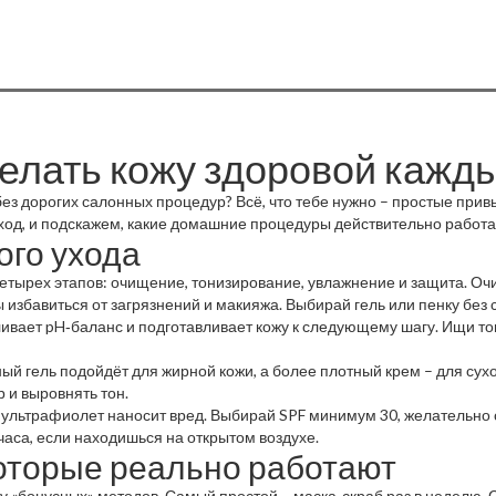
сделать кожу здоровой кажд
без дорогих салонных процедур? Всё, что тебе нужно – простые при
 уход, и подскажем, какие домашние процедуры действительно работа
ого ухода
 четырех этапов: очищение, тонизирование, увлажнение и защита. О
 избавиться от загрязнений и макияжа. Выбирай гель или пенку без с
вливает pH‑баланс и подготавливает кожу к следующему шагу. Ищи то
ный гель подойдёт для жирной кожи, а более плотный крем – для су
 и выровнять тон.
ни ультрафиолет наносит вред. Выбирай SPF минимум 30, желательн
часа, если находишься на открытом воздухе.
оторые реально работают
ру «бонусных» методов. Самый простой – маска‑скраб раз в неделю. 