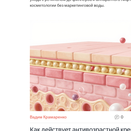
косметологии без маркетинговой воды.
Вадим Крамаренко
0
Как действует антивозрастной кре