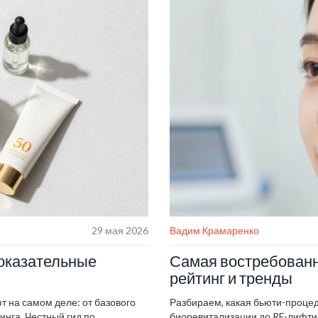
29 мая 2026
Вадим Крамаренко
доказательные
Самая востребованн
рейтинг и тренды
 на самом деле: от базового
Разбираем, какая бьюти-процед
нга. Честный гид по
биоревитализации до RF-лифтин