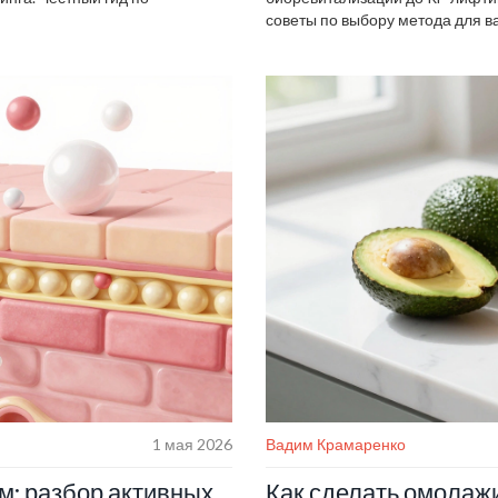
советы по выбору метода для в
1 мая 2026
Вадим Крамаренко
м: разбор активных
Как сделать омолаж