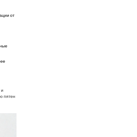
ации от
тные
рее
 и
ию пятен