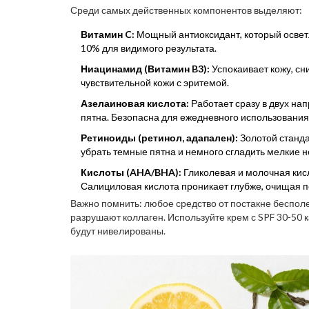
Среди самых действенных компонентов выделяют:
Витамин C:
Мощный антиоксидант, который осветл
10% для видимого результата.
Ниацинамид (Витамин B3):
Успокаивает кожу, сн
чувствительной кожи с эритемой.
Азелаиновая кислота:
Работает сразу в двух на
пятна. Безопасна для ежедневного использования
Ретиноиды (ретинол, адапален):
Золотой станда
убрать темные пятна и немного сгладить мелкие н
Кислоты (AHA/BHA):
Гликолевая и молочная кис
Салициловая кислота проникает глубже, очищая 
Важно помнить: любое средство от постакне беспол
разрушают коллаген. Используйте крем с SPF 30-50 к
будут нивелированы.