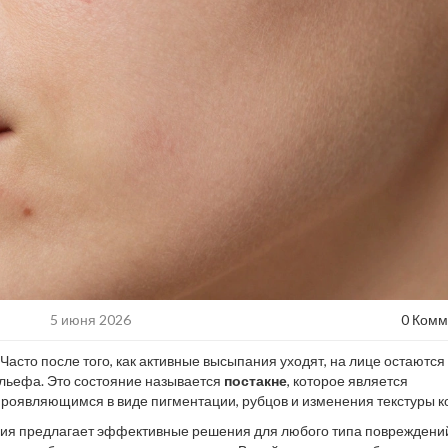
5 июня 2026
0 Комм
Часто после того, как активные высыпания уходят, на лице остаются
ельефа. Это состояние называется
постакне
, которое является
проявляющимся в виде пигментации, рубцов и изменения текстуры к
з правильного подхода эти следы могут сохраняться месяцами или д
огия предлагает эффективные решения для любого типа повреждени