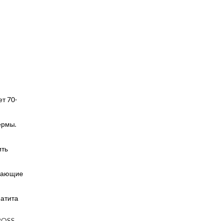
т 70-
ермы.
ить
ивающие
патита
ROSS.