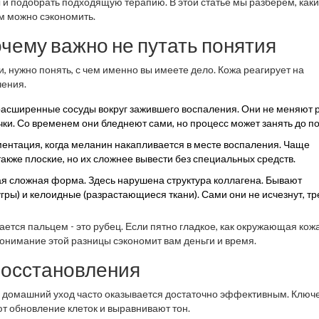
 и подобрать подходящую терапию. В этой статье мы разберем, как
ем можно сэкономить.
очему важно не путать понятия
 нужно понять, с чем именно вы имеете дело. Кожа реагирует на
чения.
асширенные сосуды вокруг зажившего воспаления. Они не меняют
чки. Со временем они бледнеют сами, но процесс может занять до по
ентация, когда меланин накапливается в месте воспаления. Чаще
также плоские, но их сложнее вывести без специальных средств.
 сложная форма. Здесь нарушена структура коллагена. Бывают
гры) и келоидные (разрастающиеся ткани). Сами они не исчезнут, т
ется пальцем - это рубец. Если пятно гладкое, как окружающая кожа
Понимание этой разницы сэкономит вам деньги и время.
восстановления
н) домашний уход часто оказывается достаточно эффективным. Ключ
т обновление клеток и выравнивают тон.