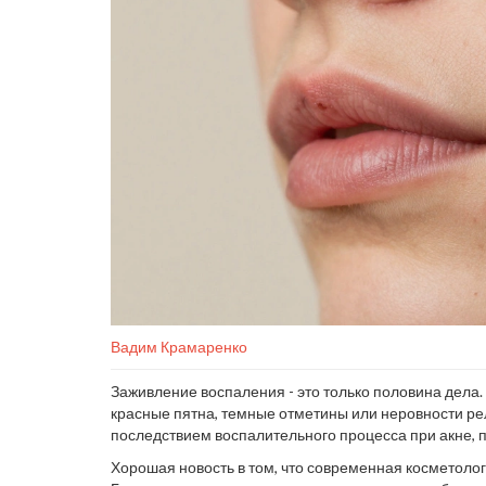
Вадим Крамаренко
Заживление воспаления - это только половина дела. 
красные пятна, темные отметины или неровности р
последствием воспалительного процесса при акне, 
Многие думают, что время всё исправит само, но бе
Хорошая новость в том, что современная косметол
годами.