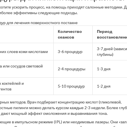
хотите ускорить процесс, на помощь приходят салонные методики. Д
наиболее эффективны следующие подходы.
ур для лечения поверхностного постакне
Количество
Период
сеансов
восстановлен
3-7 дней (зависи
их слоев кожи кислотами
3-6 процедур
глубины)
а или сосудов световой
2-4 процедуры
1-3 дня
 коктейлей и
5-10 процедур
1-2 дня
гентов
рных методов. Врач подбирает концентрацию кислот (гликолевой,
стные пилинги можно делать курсом каждые 2-3 недели. Более глу
о дают мощный эффект омоложения и выравнивания тона.
ающие в импульсном режиме (IPL) или неодимовые лазеры. Они «за