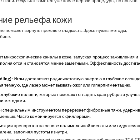
ткани. Результат заметен уже после первой процедуры, но обычно
ение рельефа кожи
м не поможет вернуть прежнюю гладкость. Здесь нужны методы,
бине.
т микроскопические каналы в коже, запуская процесс заживления и
аполняются и становятся менее заметными. Эффективность достигае
ling):
Иглы доставляют радиочастотную энергию в глубокие слои д
я темную, где лазер может вызвать ожог или гиперпигментацию.
глубокие пилинги, которые помогают сгладить края рубцов и улучш
ими методами.
рач специальным инструментом перерезает фиброзные тяжи, удерж
я меньше. Часто комбинируется с филлерами.
екции препаратов на основе полимолочной кислоты или гидроксиа
агена, заполняя пустоты изнутри.
гл» (узких глубоких ямок) лучше всего подходит субцизия или TCA C