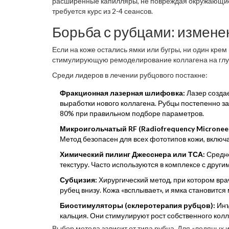
расширенные капилляры, не повреждая окружающие 
требуется курс из 2-4 сеансов.
Борьба с рубцами: измен
Если на коже остались ямки или бугры, ни один кре
стимулирующую ремоделирование коллагена на глу
Среди лидеров в лечении рубцового постакне:
Фракционная лазерная шлифовка:
Лазер создае
выработки нового коллагена. Рубцы постепенно з
80% при правильном подборе параметров.
Микроигольчатый RF (Radiofrequency Microneed
Метод безопасен для всех фототипов кожи, включа
Химический пилинг Джесснера или ТСА:
Средне
текстуру. Часто используются в комплексе с друг
Субцизия:
Хирургический метод, при котором в
рубец внизу. Кожа «всплывает», и ямка становитс
Биостимуляторы (склеротерапия рубцов):
Инъ
кальция. Они стимулируют рост собственного колл
Выбор метода зависит от типа рубца. Для «ледяных и