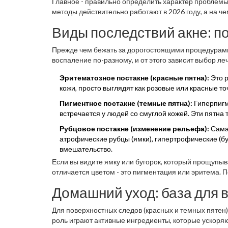
Главное - правильно определить характер проблемы
методы действительно работают в 2026 году, а на ч
Виды последствий акне: п
Прежде чем бежать за дорогостоящими процедурами,
воспаление по-разному, и от этого зависит выбор ле
Эритематозное постакне (красные пятна):
Это р
кожи, просто выглядят как розовые или красные то
Пигментное постакне (темные пятна):
Гиперпигм
встречается у людей со смуглой кожей. Эти пятна 
Рубцовое постакне (изменение рельефа):
Самая
атрофические рубцы (ямки), гипертрофические (бу
вмешательство.
Если вы видите ямку или бугорок, который прощупыва
отличается цветом - это пигментация или эритема. 
Домашний уход: база для 
Для поверхностных следов (красных и темных пяте
роль играют активные ингредиенты, которые ускоряю