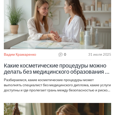
Вадим Крамаренко
0
31 июля 2025
Какие косметические процедуры можно
делать без медицинского образования —
список разрешённых услуг и риски
Разбираемся, какие косметические процедуры может
выполнять специалист без медицинского диплома, какие услуги
доступны и где пролегает грань между безопасностью и риском.
Чёткие советы и свежие факты.