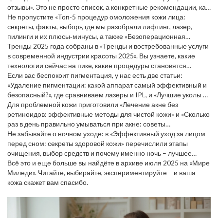
отзывы». Это не просто список, а конкретные рекомендации, как
подобрать крем под тип кожи и привычки ухода.
Не пропустите «Топ‑5 процедур омоложения кожи лица:
секреты, факты, выбор», где мы разобрали лифтинг, лазер,
пилинги и их плюсы‑минусы, а также «Безоперационная
подтяжка лица: реальные методы и современные технологии
Тренды 2025 года собраны в «Тренды и востребованные услуги
омоложения», где показали, как добиться натянутого вида без
в современной индустрии красоты 2025». Вы узнаете, какие
скальпеля.
технологии сейчас на пике, какие процедуры становятся
обязательными в салонах и как подготовиться к новым
Если вас беспокоит пигментация, у нас есть две статьи:
требованиям рынка.
«Удаление пигментации: какой аппарат самый эффективный и
безопасный?», где сравниваем лазеры и IPL, и «Лучшие уколы от
пигментации: современные методы, эффективность и отзывы»,
Для проблемной кожи приготовили «Лечение акне без
где рассказываем о мезотерапии и биоревитализации.
ретиноидов: эффективные методы для чистой кожи» и «Сколько
раз в день правильно умываться при акне: советы
дерматологов и реальные примеры». Оба материала
Не забывайте о ночном уходе: в «Эффективный уход за лицом
показывают, как контролировать высыпания без сильных
перед сном: секреты здоровой кожи» перечислили этапы
препаратов.
очищения, выбор средств и почему именно ночь – лучшее
время для восстановления.
Всё это и еще больше вы найдёте в архиве июля 2025 на «Мире
Миледи». Читайте, выбирайте, экспериментируйте – и ваша
кожа скажет вам спасибо.