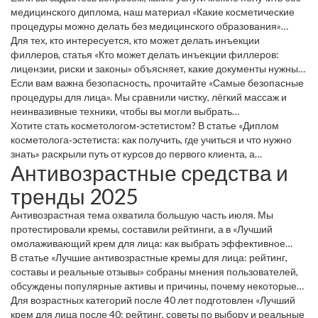
медицинского диплома, наш материал «Какие косметические
процедуры можно делать без медицинского образования»
сразу даст ответы. Мы перечислили разрешённые процедуры,
Для тех, кто интересуется, кто может делать инъекции
рассказали о реальных рисках и показали, где черта между
филлеров, статья «Кто может делать инъекции филлеров:
безопасностью и рекламой.
лицензии, риски и законы» объясняет, какие документы нужны
врачу и какие последствия могут быть, если выбрать
Если вам важна безопасность, прочитайте «Самые безопасные
непроверенного мастера.
процедуры для лица». Мы сравнили чистку, лёгкий массаж и
неинвазивные техники, чтобы вы могли выбрать
безболезненный вариант.
Хотите стать косметологом‑эстетистом? В статье «Диплом
косметолога‑эстетиста: как получить, где учиться и что нужно
знать» раскрыли путь от курсов до первого клиента, а
Антивозрастные средства и
«Косметолог без высшего образования: кто это и чего ждать от
его услуг?», помогает понять, какие услуги могут предлагать
тренды 2025
такие специалисты и как проверить их компетентность.
Антивозрастная тема охватила большую часть июля. Мы
протестировали кремы, составили рейтинги, а в «Лучший
омолаживающий крем для лица: как выбрать эффективное
средство» дали практические подсказки, какие ингредиенты
В статье «Лучшие антивозрастные кремы для лица: рейтинг,
действительно работают, а какие – маркетинг.
составы и реальные отзывы» собраны мнения пользователей,
обсуждены популярные активы и причины, почему некоторые
средства быстро теряют эффект.
Для возрастных категорий после 40 лет подготовлен «Лучший
крем для лица после 40: рейтинг, советы по выбору и реальные